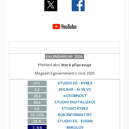
KALENDÁRIUM 2026
Přehled akcí,
které připravuje
Magazín Egovernment v roce 2026
STUDIO EG - KYBEZ
27.1.
JIHLAVA - AI VE VS
3.2.
eOSOBNOST
26.3.
STUDIO DIGITALIZACE
30.3.
STUDIO KYBEZ
5.5.
ROK INFORMATIKY
10.-12.6.
STUDIO EG - EUDIW
24. 6.
MIKULOV
7.-9.9.