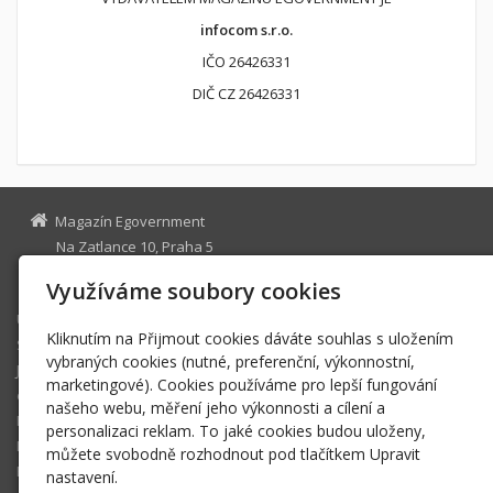
infocom s.r.o.
IČO 26426331
DIČ CZ 26426331
Magazín Egovernment
Na Zatlance 10, Praha 5
egovernment@egovernment.cz
Využíváme soubory cookies
Úvodní stránka
Kliknutím na Přijmout cookies dáváte souhlas s uložením
STUDIO
vybraných cookies (nutné, preferenční, výkonnostní,
JIHLAVA
marketingové). Cookies používáme pro lepší fungování
eOSOBNOST
našeho webu, měření jeho výkonnosti a cílení a
ROK INFORMATIKY
personalizaci reklam. To jaké cookies budou uloženy,
MIKULOV
můžete svobodně rozhodnout pod tlačítkem Upravit
EGOVERNMENT THE BEST
nastavení.