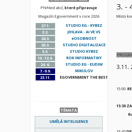
3. -
Přehled akcí,
které připravuje
Magazín Egovernment v roce 2026
Místo ko
STUDIO EG - KYBEZ
27.1.
JIHLAVA - AI VE VS
3.2.
eOSOBNOST
26.3.
STUDIO DIGITALIZACE
30.3.
STUDIO KYBEZ
5.5.
PROGR
ROK INFORMATIKY
10.-12.6.
STUDIO EG - EUDIW
24. 6.
3.11.
MIKULOV
7.-9.9.
EGOVERNMENT THE BEST
23.11.
15:00
RE
15:30 Z
TÉMATA
R
UMĚLÁ INTELIGENCE
15:40
DE