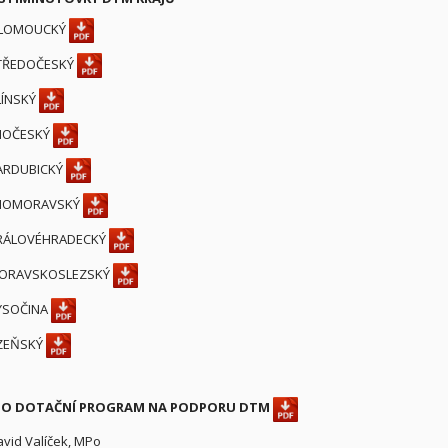
LOMOUCKÝ
TŘEDOČESKÝ
LÍNSKÝ
IHOČESKÝ
ARDUBICKÝ
IHOMORAVSKÝ
RÁLOVÉHRADECKÝ
ORAVSKOSLEZSKÝ
YSOČINA
ZEŇSKÝ
O DOTAČNÍ PROGRAM NA PODPORU DTM
vid Valíček, MPo