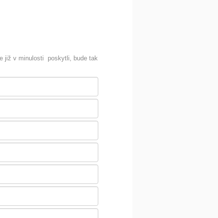
E
 již v minulosti poskytli, bude tak