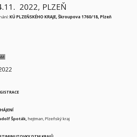
 4.11. 2022, PLZEŇ
nání:
KÚ PLZEŇSKÉHO KRAJE, Škroupova 1760/18, Plzeň
AM
 2022
GISTRACE
AHÁJENÍ
udolf Špoták
,
hejtman, Plzeňský kraj
STIMINUTOVKY DTM KRAJŮ