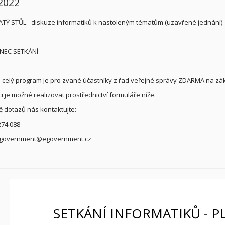
 2022
ATÝ STŮL - diskuze informatiků k nastoleným tématům (uzavřené jednání)
ONEC SETKÁNÍ
 celý program je pro zvané účastníky z řad veřejné správy ZDARMA na zák
ci je možné realizovat prostřednictví formuláře níže.
ě dotazů nás kontaktujte:
274 088
 egovernment@egovernment.cz
SETKÁNÍ INFORMATIKŮ - PL