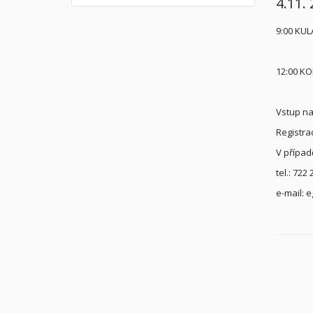
4.11.
9:00 KUL
12:00 K
Vstup na
Registra
V případ
tel.:
722 
e-mail: