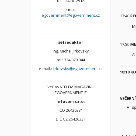
tel. : 241412518
e-mail.:
egovernment@egovernment.cz
17:40
RE
Mi
šéfredaktor
17:50
MM
Ing. Michal Jirkovský
A
tel.: 724 079 044
e-mail.:
jirkovsky@egovernment.cz
18:10 
VYDAVATELEM MAGAZÍNU
EGOVERNMENT JE
VEČERN
infocom s.r.o.
sp
IČO 26426331
DIČ CZ 26426331