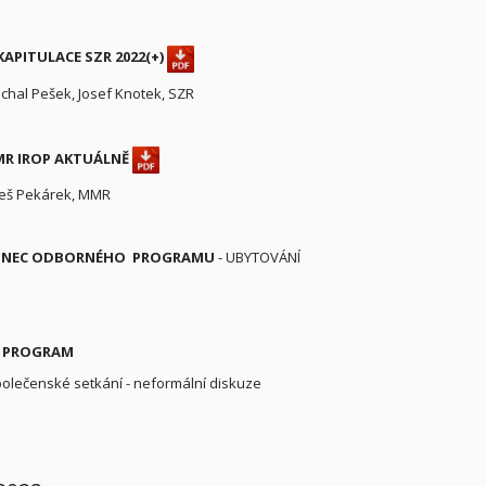
KAPITULACE SZR 2022(+)
chal Pešek, Josef Knotek, SZR
R IROP AKTUÁLNĚ
leš Pekárek, MMR
KONEC ODBORNÉHO PROGRAMU
- UBYTOVÁNÍ
Í PROGRAM
olečenské setkání - neformální diskuze