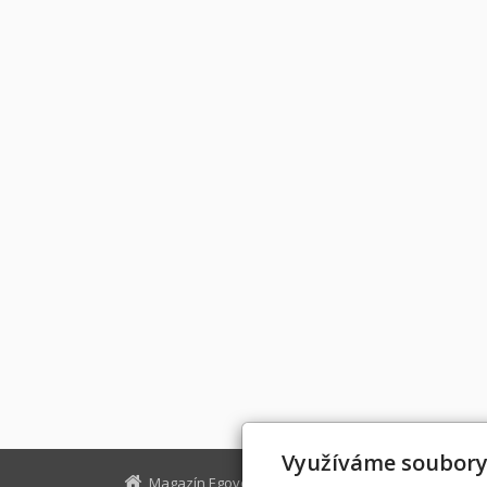
Využíváme soubory
Magazín Egovernment