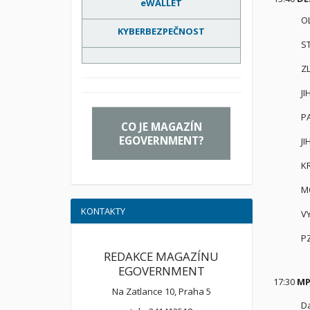
eWALLET
O
KYBERBEZPEČNOST
S
Z
J
P
CO JE MAGAZÍN
EGOVERNMENT?
J
K
M
KONTAKTY
V
P
REDAKCE MAGAZÍNU
EGOVERNMENT
17:30
MP
Na Zatlance 10, Praha 5
Da