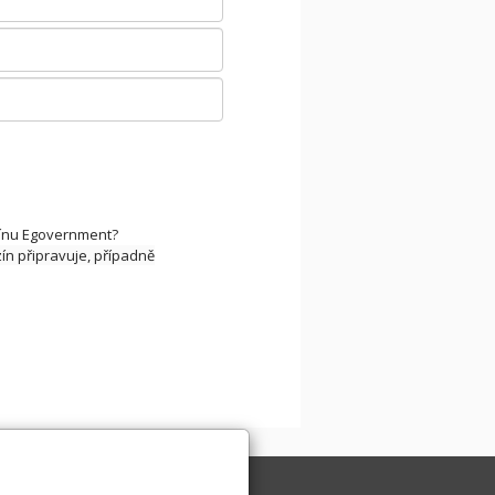
zínu Egovernment?
zín připravuje, případně
K INFORMATIKY
DOTAZ