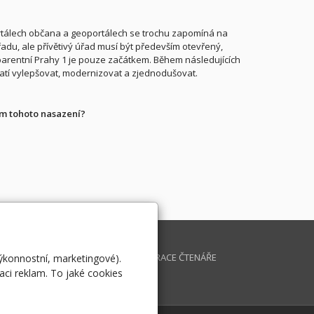
rtálech občana a geoportálech se trochu zapomíná na
řadu, ale přívětivý úřad musí být především otevřený,
arentní Prahy 1 je pouze začátkem. Během následujících
platí vylepšovat, modernizovat a zjednodušovat.
em tohoto nasazení?
K INFORMATIKY
DOTAZ
IKULOV
REGISTRACE ČTENÁŘE
výkonnostní, marketingové).
aci reklam. To jaké cookies
OVERNMENT THE BEST
CHIV MAGAZÍNU