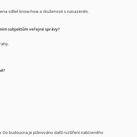
vena sdílet know-how a zkušenosti s nasazením.
tatním subjektům veřejné správy?
rahy.
ně?
h. Do budoucna je plánováno další rozšíření nabízeného