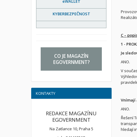
eWALLET
Provozov
KYBERBEZPEČNOST
Realizáto
C – popi
1 - PRO
Je sledo
CO JE MAGAZÍN
EGOVERNMENT?
ANO.
V součas
Výhledov
pravidel
KONTAKTY
Vnímají 
ANO.
REDAKCE MAGAZÍNU
Řešení T
EGOVERNMENT
transpar
Na Zatlance 10, Praha 5
hledají 