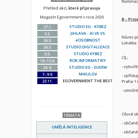
Nominace
Přehled akcí,
které připravuje
Magazín Egovernment v roce 2026
B – Proj
STUDIO EG - KYBEZ
27.1.
JIHLAVA - AI VE VS
3.2.
Název pr
eOSOBNOST
26.3.
Lokalita
STUDIO DIGITALIZACE
30.3.
STUDIO KYBEZ
5.5.
CÍL:
ROK INFORMATIKY
10.-12.6.
- vytvoři
STUDIO EG - EUDIW
24. 6.
MIKULOV
7.-9.9.
- zpříst
EGOVERNMENT THE BEST
23.11.
Praha 1 
- umožni
Cílová s
TÉMATA
- občané
UMĚLÁ INTELIGENCE
- občané