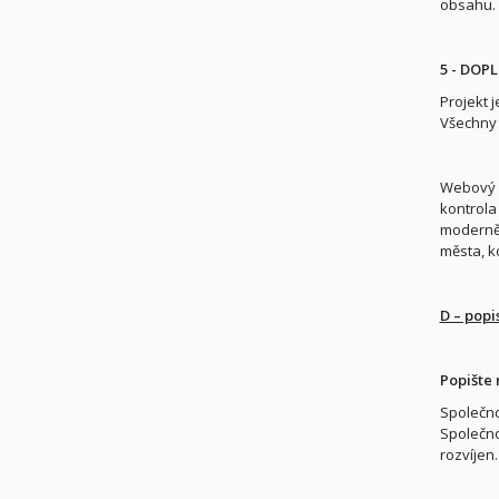
obsahu.
5 - DOP
Projekt 
Všechny 
Webový p
kontrola
moderněj
města, k
D – popi
Popište 
Společno
Společno
rozvíjen.