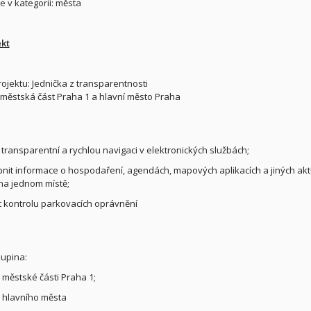
 v kategorii: města
ekt
ojektu: Jednička z transparentnosti
: městská část Praha 1 a hlavní město Praha
t transparentní a rychlou navigaci v elektronických službách;
upnit informace o hospodaření, agendách, mapových aplikacích a jiných akt
na jednom místě;
t kontrolu parkovacích oprávnění
kupina:
 městské části Praha 1;
 hlavního města