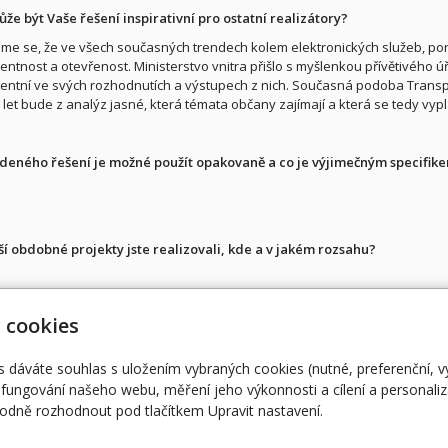
že být Vaše řešení inspirativní pro ostatní realizátory?
e se, že ve všech současných trendech kolem elektronických služeb, po
entnost a otevřenost. Ministerstvo vnitra přišlo s myšlenkou přívětivého ú
entní ve svých rozhodnutích a výstupech z nich. Současná podoba Transp
 let bude z analýz jasné, která témata občany zajímají a která se tedy vy
deného řešení je možné použít opakovaně a co je výjimečným specifik
ší obdobné projekty jste realizovali, kde a v jakém rozsahu?
 cookies
Úvodní stránka
RO
ent@egovernment.cz
STUDIO
M
s dáváte souhlas s uložením vybraných cookies (nutné, preferenční, 
fungování našeho webu, měření jeho výkonnosti a cílení a personaliz
JIHLAVA
EG
dně rozhodnout pod tlačítkem Upravit nastavení.
eOSOBNOST
AR