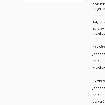
ROZHOD
Projekt 
Byly, či
ANO, BYL
Projekt 
C
3 – VÍ
Jedná se
ANO.
Projekt 
4 - OPE
Jedná se
ANO.
Veškerá 