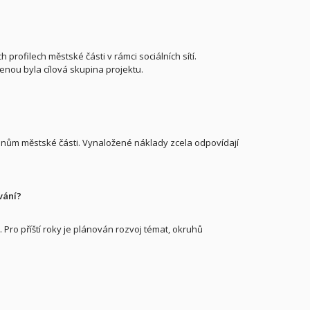
rofilech městské části v rámci sociálních sítí.
enou byla cílová skupina projektu.
anům městské části. Vynaložené náklady zcela odpovídají
vání?
Pro příští roky je plánován rozvoj témat, okruhů