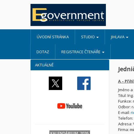
ÚVODNÍ STRÁNKA
STUDIO
JIHLAVA
DOTAZ
REGISTRACE ČTENÁŘE
AKTUÁLNĚ
Jedni
A – Přihl
Jméno a 
Titul: Ing.
Funkce: r
Odbor: r
E-mail:
r
Telefon:
Adresa: 
Firma: m
KALENDÁRIUM 2026