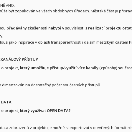
NĚ ANO.
může být zopakován ve všech obdobných úřadech. Městská část je připra
 jsou předávány zkušenosti nabyté v souvislosti s realizací projektu os
Y.
slouží jako inspirace v oblasti transparentnosti i dalším městským částem P
CEKANÁLOVÝ PŘÍSTUP
 o projekt, který umožňuje přístup/využití více kanály (způsoby) součas
je dimenzován na dostatečný počet současných přístupů.
N DATA
 o projekt, který využívat OPEN DATA?
data zobrazená v projektu je možné si exportovat v otevřených formátec