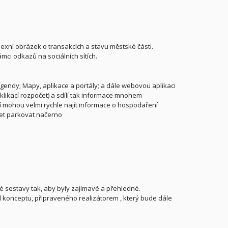
lexní obrázek o transakcích a stavu městské části.
ci odkazů na sociálních sítích.
endy; Mapy, aplikace a portály; a dále webovou aplikaci
 klikací rozpočet) a sdílí tak informace mnohem
ií mohou velmi rychle najít informace o hospodaření
šet parkovat načerno
é sestavy tak, aby byly zajímavé a přehledné.
 konceptu, připraveného realizátorem , který bude dále