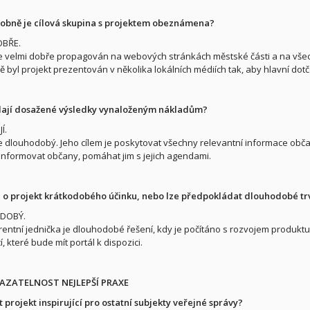
robně je cílová skupina s projektem obeznámena?
OBŘE.
je velmi dobře propagován na webových stránkách městské části a na všech p
 byl projekt prezentován v několika lokálních médiích tak, aby hlavní dotč
ají dosažené výsledky vynaloženým nákladům?
Í.
je dlouhodobý. Jeho cílem je poskytovat všechny relevantní informace obč
informovat občany, pomáhat jim s jejich agendami.
 o projekt krátkodobého účinku, nebo lze předpokládat dlouhodobé tr
DOBÝ.
entní jednička je dlouhodobé řešení, kdy je počítáno s rozvojem produktu. 
, které bude mít portál k dispozici.
KAZATELNOST NEJLEPŠÍ PRAXE
 projekt inspirující pro ostatní subjekty veřejné správy?