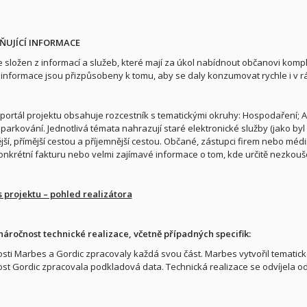
LŇUJÍCÍ INFORMACE
je složen z informací a služeb, které mají za úkol nabídnout občanovi komp
informace jsou přizpůsobeny k tomu, aby se daly konzumovat rychle i v rám
ortál projektu obsahuje rozcestník s tematickými okruhy: Hospodaření; Ag
 parkování. Jednotlivá témata nahrazují staré elektronické služby (jako byl
ší, přímější cestou a příjemnější cestou. Občané, zástupci firem nebo méd
onkrétní fakturu nebo velmi zajímavé informace o tom, kde určitě nezkou
s projektu – pohled realizátora
náročnost technické realizace, včetně případných specifik:
sti Marbes a Gordic zpracovaly každá svou část. Marbes vytvořil tematick
st Gordic zpracovala podkladová data. Technická realizace se odvíjela od