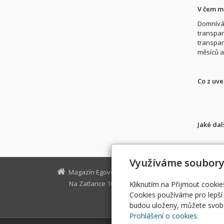
V čem mů
Domnívám
transpar
transpar
měsíců a
Co z uve
Jaké dal
Využíváme soubory
Magazín Egovernment
Na Zatlance 10, Praha 5
egovernm
Kliknutím na Přijmout cookie
Cookies používáme pro lepší 
budou uloženy, můžete svobo
Prohlášení o cookies.