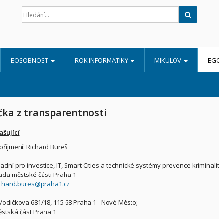
Hledat
EOSOBNOST
ROK INFORMATIKY
MIKULOV
EG
čka z transparentnosti
ašující
příjmení: Richard Bureš
adní pro investice, IT, Smart Cities a technické systémy prevence kriminali
ada městské části Praha 1
ichard.bures@praha1.cz
Vodičkova 681/18, 115 68 Praha 1 - Nové Město;
ěstská část Praha 1