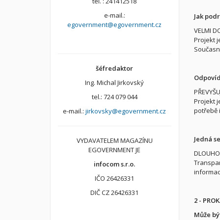
tel. : 241412518
e-mail.:
Jak pod
egovernment@egovernment.cz
VELMI D
Projekt 
Současně
šéfredaktor
Odpovíd
Ing. Michal Jirkovský
PŘEVYŠUJ
tel.: 724 079 044
Projekt 
potřebě 
e-mail.:
jirkovsky@egovernment.cz
Jedná se
VYDAVATELEM MAGAZÍNU
EGOVERNMENT JE
DLOUHO
Transpar
infocom s.r.o.
informací
IČO 26426331
DIČ CZ 26426331
2 - PRO
Může být