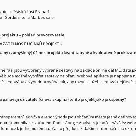
atel: městská část Praha 1
r: Gordic s.r.o. a Marbes s.r.o.
s projektu – pohled provozovatele
KAZATELNOST ÚČINKŮ PROJEKTU
vaný (zamýšlený) účinek projektu kvantitativně a kvalitativně prokazat
né fázi jsou vytvořeny vybrané sestavy na základě online dat MČ, data js
ě bude možné vytvářet sestavy na přání. Webová aplikace je napojena na 
ně sledována a vyhodnocována tak, aby rozvoj služeb sledoval nejčastěji
a uznávají uživatelé (cílová skupina) tento projekt jako prospěšný?
ransparentní jednička a jeho výhody jsou občanům města jasně definovate
entní komunikace s úřadem. Podle Google Analytics je počet návštěv webo
informace k jednomu tématu, často přejdou i k dalšímu informačnímu okruh