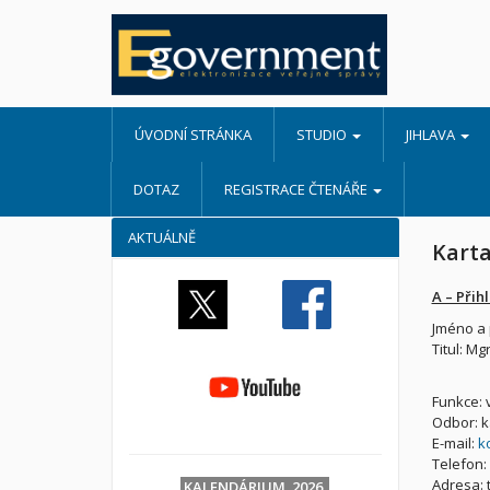
ÚVODNÍ STRÁNKA
STUDIO
JIHLAVA
DOTAZ
REGISTRACE ČTENÁŘE
AKTUÁLNĚ
Karta
A – Přihl
Jméno a 
Titul: Mgr
Funkce: 
Odbor: k
E-mail:
k
Telefon:
Adresa: 
KALENDÁRIUM 2026