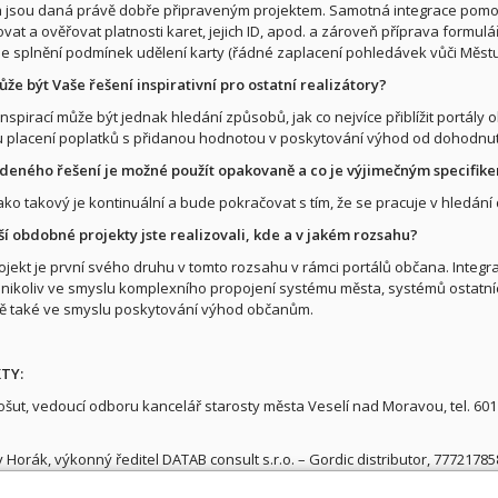
a jsou daná právě dobře připraveným projektem. Samotná integrace pomo
at a ověřovat platnosti karet, jejich ID, apod. a zároveň příprava formul
je splnění podmínek udělení karty (řádné zaplacení pohledávek vůči Městu, 
že být Vaše řešení inspirativní pro ostatní realizátory?
 inspirací může být jednak hledání způsobů, jak co nejvíce přiblížit portál
placení poplatků s přidanou hodnotou v poskytování výhod od dohodnut
deného řešení je možné použít opakovaně a co je výjimečným specifik
jako takový je kontinuální a bude pokračovat s tím, že se pracuje v hledání
ší obdobné projekty jste realizovali, kde a v jakém rozsahu?
ojekt je první svého druhu v tomto rozsahu v rámci portálů občana. Integr
nikoliv ve smyslu komplexního propojení systému města, systémů ostatní
ě také ve smyslu poskytování výhod občanům.
TY
:
šut, vedoucí odboru kancelář starosty města Veselí nad Moravou, tel. 601
v Horák, výkonný ředitel DATAB consult s.r.o. – Gordic distributor, 77721785