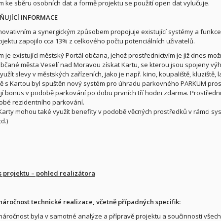
 ke sběru osobních dat a formě projektu se použití open dat vylučuje.
LŇUJÍCÍ INFORMACE
inovativním a synergickým způsobem propojuje existující systémy a funkce 
ojektu zapojilo cca 13% z celkového počtu potenciálních uživatelů.
 je existující městský Portál občana, jehož prostřednictvím je již dnes mo
čané města Veselí nad Moravou získat Kartu, se kterou jsou spojeny výhod
žít slevy v městských zařízeních, jako je např. kino, koupaliště, kluziště, 
 s Kartou byl spuštěn nový systém pro úhradu parkovného PARKUM prostře
jí bonus v podobě parkování po dobu prvních tří hodin zdarma. Prostředn
bé rezidentního parkování.
 Karty mohou také využít benefity v podobě věcných prostředků v rámci s
d.)
s projektu – pohled realizátora
náročnost technické realizace, včetně případných specifik:
 náročnost byla v samotné analýze a přípravě projektu a součinnosti všec