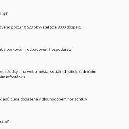
elný?
vého počtu 10 623 obyvatel (cca 8000 dospělí).
 tak v parkování i odpadovém hospodářství.
ostředky – na webu města, sociálních sítích, radničním
vím infostánku.
ákladů bude dosažena v dlouhodobém horizontu v
vání?