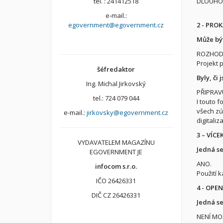
DLOUHO
tel. : 241412518
e-mail.:
2 - PRO
egovernment@egovernment.cz
Může být
ROZHOD
Projekt 
šéfredaktor
Byly, či
Ing. Michal Jirkovský
PŘIPRAV
tel.: 724 079 044
I touto 
všech zú
e-mail.:
jirkovsky@egovernment.cz
digitali
3 – VÍC
VYDAVATELEM MAGAZÍNU
Jedná se
EGOVERNMENT JE
ANO.
infocom s.r.o.
Použití k
IČO 26426331
4 - OPE
DIČ CZ 26426331
Jedná se
NENÍ MO