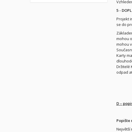
Vzhledem
5 - DOP
Projekt 
se do pr
Základem
mohou ob
mohou vyu
Současně
Karty ma
dlouhodo
Držitelé
odpad at
D – popi
Popište 
Největší