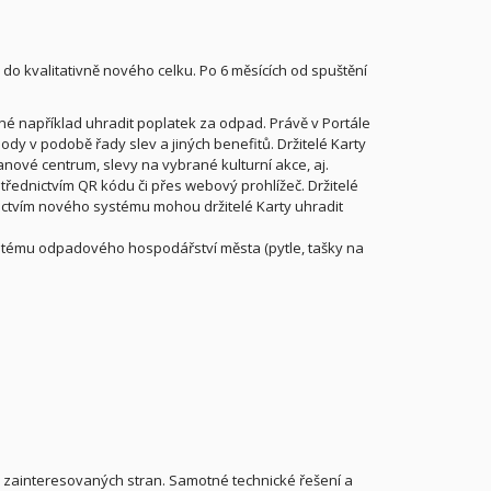
do kvalitativně nového celku. Po 6 měsících od spuštění
žné například uhradit poplatek za odpad. Právě v Portále
y v podobě řady slev a jiných benefitů. Držitelé Karty
lanové centrum, slevy na vybrané kulturní akce, aj.
dnictvím QR kódu či přes webový prohlížeč. Držitelé
ictvím nového systému mohou držitelé Karty uhradit
ystému odpadového hospodářství města (pytle, tašky na
h zainteresovaných stran. Samotné technické řešení a