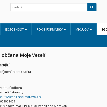
Hledat
EOSOBNOST
ROK INFORMATIKY
MIKULOV
EG
 občana Moje Veselí
ašující
příjmení: Marek Košut
.
vedoucí odboru
ancelář starosty
osut@veseli-nad-moravou.cz
 601061459
tř. Masarykova 119, 698 01 Veselí nad Moravou