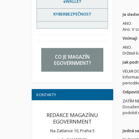
eWALLET
KYBERBEZPEČNOST
Je sledo
ANO.
Ano. V s
Vnímají 
ANO.
Držiteli
CO JE MAGAZÍN
Jak pod
EGOVERNMENT?
VELMI D
Informac
periodik
Odpovíd
KONTAKTY
ZATÍM NE
Dosažen
podobě ú
REDAKCE MAGAZÍNU
EGOVERNMENT
Jedná se
Na Zatlance 10, Praha 5