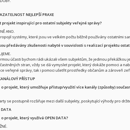
DOBÝ.
KAZATELNOST NEJLEPŠÍ PRAXE
 projekt inspirující pro ostatní subjekty veřejné správy?
NĚ ANO.
propojil systémy, které jsou ve velkém počtu běžně používány ostatními sa
 jsou předávány zkušenosti nabyté v souvislosti s realizací projektu os
UJEME.
formou účasti bychom rádi ukázali všem subjektům, že jedinou překážkou j
častněných stran, vždy se dá vymyslet projekt, který dokáže pomoci a nabí
zace veřejné správy, tak i pomoci ušetřit prostředky občanům a zároveň zef
EKANÁLOVÝ PŘÍSTUP
 o projekt, který umožňuje přístup/využití více kanály (způsoby) součas
arty se postupně rozšiřuje mezi další subjekty, poskytující výhody pro držit
N DATA
 o projekt, který využívá OPEN DATA?
ŽNÉ.