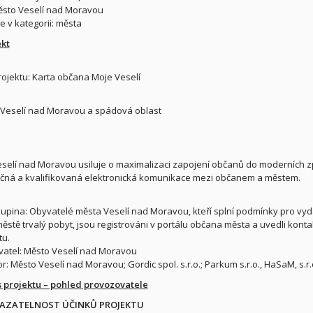
ěsto Veselí nad Moravou
 v kategorii: města
ekt
ojektu: Karta občana Moje Veselí
: Veselí nad Moravou a spádová oblast
selí nad Moravou usiluje o maximalizaci zapojení občanů do moderních z
čná a kvalifikovaná elektronická komunikace mezi občanem a městem.
kupina: Obyvatelé města Veselí nad Moravou, kteří splní podmínky pro vydán
městě trvalý pobyt, jsou registrováni v portálu občana města a uvedli konta
tu.
atel: Město Veselí nad Moravou
r: Město Veselí nad Moravou; Gordic spol. s.r.o.; Parkum s.r.o., HaSaM, s.r.o.
s projektu – pohled provozovatele
KAZATELNOST ÚČINKŮ PROJEKTU