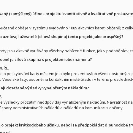
vaný (zamýšlený) účinek projektu kvantitativně a kvalitativně prokazat
oučasné době je v systému evidováno 1089 aktivních karet (občanů) z celko
a uznávají uživatelé (cílová skupina) tento projekt jako prospěšný?
 karty jsou aktivně využívány všechny nabízené funkce, jak v podobě slev,
robně je cílová skupina s projektem obeznámena?
OBŘE.
e o poskytování karty městem je a bylo prezentováno všemi dostupnými pr
u Veselské listy, osobně na kontaktním místě úřadu i v terénu prostřednict
ají dosažené výsledky vynaloženým nákladům?
.
é výsledky prozatím neodpovídají vynaloženým nákladům. Návratnost n
spory administrativních nákladů a nákladů na komunikaci s občany.
 o projekt krátkodobého účinku, nebo lze předpokládat dlouhodobé tr