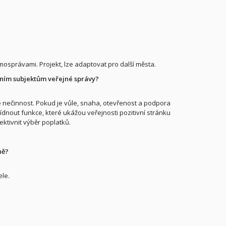
mosprávami. Projekt, lze adaptovat pro další města.
tatním subjektům veřejné správy?
e nečinnost. Pokud je vůle, snaha, otevřenost a podpora
dnout funkce, které ukážou veřejnosti pozitivní stránku
ektivnit výběr poplatků.
ně?
ele.