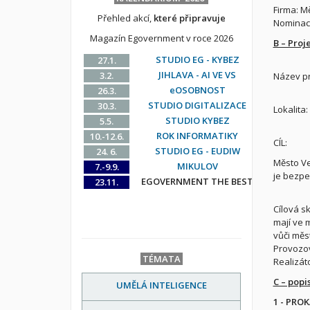
Firma: M
Přehled akcí,
které připravuje
Nominace
Magazín Egovernment v roce 2026
B – Proj
STUDIO EG - KYBEZ
27.1.
JIHLAVA - AI VE VS
3.2.
Název pr
eOSOBNOST
26.3.
STUDIO DIGITALIZACE
30.3.
Lokalita
STUDIO KYBEZ
5.5.
ROK INFORMATIKY
10.-12.6.
CÍL:
STUDIO EG - EUDIW
24. 6.
Město Ve
MIKULOV
7.-9.9.
je bezpe
EGOVERNMENT THE BEST
23.11.
Cílová s
mají ve 
vůči měs
Provozov
TÉMATA
Realizáto
C – popi
UMĚLÁ INTELIGENCE
1 - PRO