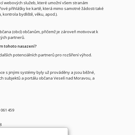
cí webových služeb, které umožní všem stranám
ářové přihlášky ke kartě, která mimo samotné žádosti také
kontrola bydliště, věku, apod.).
y občana (obcí) občanům, přičemž je zároveň motivovat k
ých partnerů.
em tohoto nasazení?
 dalších potenciálních partnerů pro rozšíření výhod.
ace s jinými systémy byly už prováděny a jsou běžné,
ch subjektů a portálu občana Veselí nad Moravou, a
 061 459
8