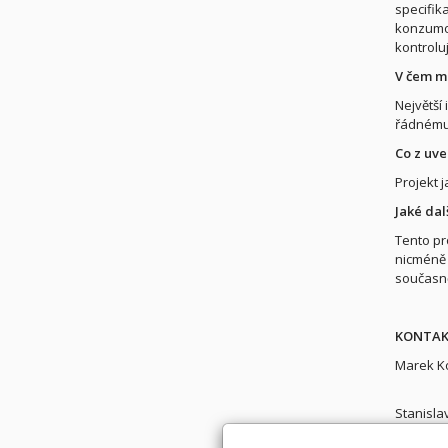
specifik
konzumov
kontrolu
V čem mů
Největší
řádnému 
Co z uve
Projekt 
Jaké dal
Tento pr
nicméně 
současn
KONTAK
Marek Ko
Stanisla