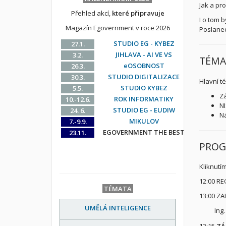
Jak a pr
Přehled akcí,
které připravuje
I o tom 
Magazín Egovernment v roce 2026
Poslane
STUDIO EG - KYBEZ
27.1.
JIHLAVA - AI VE VS
3.2.
TÉMA
eOSOBNOST
26.3.
STUDIO DIGITALIZACE
30.3.
Hlavní t
STUDIO KYBEZ
5.5.
Zá
ROK INFORMATIKY
10.-12.6.
NI
STUDIO EG - EUDIW
24. 6.
Ná
MIKULOV
7.-9.9.
EGOVERNMENT THE BEST
23.11.
PRO
Kliknutí
12:00 R
TÉMATA
13:00 ZA
UMĚLÁ INTELIGENCE
Ing.
13:15
ZÁ