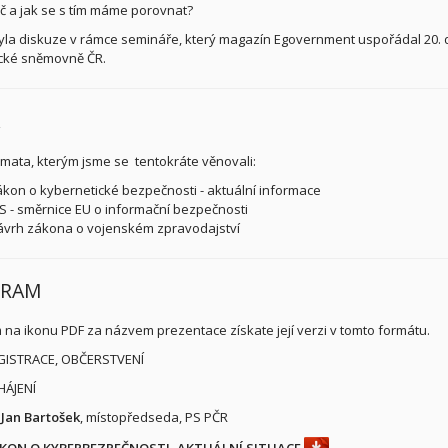
oč a jak se s tím máme porovnat?
byla diskuze v rámce semináře, který magazín Egovernment uspořádal 20.
cké sněmovně ČR.
émata, kterým jsme se tentokráte věnovali:
kon o kybernetické bezpečnosti - aktuální informace
S - směrnice EU o informační bezpečnosti
vrh zákona o vojenském zpravodajství
GRAM
m na ikonu PDF za názvem prezentace získate její verzi v tomto formátu.
EGISTRACE, OBČERSTVENÍ
HÁJENÍ
Jan Bartošek
, místopředseda, PS PČR
KON O KYBERBEZPEČNOSTI, AKTUÁLNÍ SITUACE