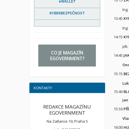
eWALLET
Ing.
KYBERBEZPEČNOST
13:45
KY
Ing.
14:15
KY
plk.
CO JE MAGAZÍN
14:45
JA
EGOVERNMENT?
Ond
15:15
BE
Luk
KONTAKTY
15:40
BL
Jan
REDAKCE MAGAZÍNU
15.50
PŘ
EGOVERNMENT
Vla
Na Zatlance 10, Praha 5
16:00
HU