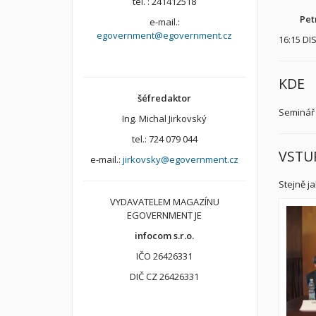
tel. : 241412518
Pet
e-mail.:
egovernment@egovernment.cz
16:15 DI
KDE
šéfredaktor
Seminář 
Ing. Michal Jirkovský
tel.: 724 079 044
VSTU
e-mail.:
jirkovsky@egovernment.cz
Stejně j
VYDAVATELEM MAGAZÍNU
EGOVERNMENT JE
infocom s.r.o.
IČO 26426331
DIČ CZ 26426331