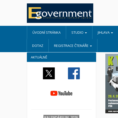
ÚVODNÍ STRÁNKA
STUDIO
JIHLAVA
DOTAZ
REGISTRACE ČTENÁŘE
AKTUÁLNĚ
KALENDÁRIUM 2026