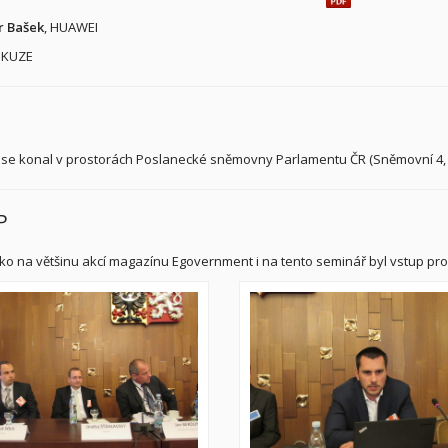
r Bašek
, HUAWEI
SKUZE
se konal v prostorách Poslanecké sněmovny Parlamentu ČR (Sněmovní 4, Pr
P
ako na většinu akcí magazínu Egovernment i na tento seminář byl vstup pr