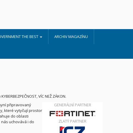
OVERNMENT THE BEST
ARCHIV MAGAZÍNU
ářů KYBERBEZPEČNOST, VÍC NEŽ ZÁKON.
nyní připravovaný
GENERÁLNÍ PARTNER
, které vytyčují prostor
ahuje do oblasti
ZLATÝ PARTNER
o nás uchovává i do