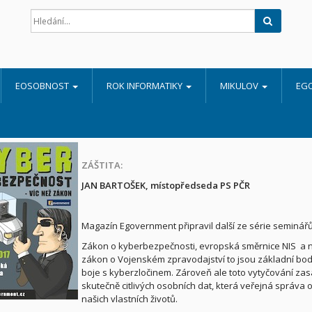
Hledat
EOSOBNOST
ROK INFORMATIKY
MIKULOV
EG
ZÁŠTITA:
JAN BARTOŠEK, místopředseda PS PČR
Magazín Egovernment připravil další ze série semin
Zákon o kyberbezpečnosti, evropská směrnice NIS a 
zákon o Vojenském zpravodajství to jsou základní body
boje s kyberzločinem. Zároveň ale toto vytyčování zas
skutečně citlivých osobních dat, která veřejná správa 
našich vlastních životů.