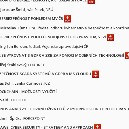
Jaroslav Šmíd
, náměstek, NBÚ
BERBEZPEČNOST POHLEDEM MV ČR
Miroslav Tůma
, PhD. ředitel odboru kybernetické bezpečnosti a koordina
BERBEZPEČNOST POHLEDEM VOJENSKÉHO ZPRAVODAJSTVÍ
 Ing.
Jan Beroun
, ředitel, Vojenské zpravodajství ČR
K SE VYROVNAT S GDPR A ZKB ZA POMOCI MODERNÍCH TECHNOLOGIÍ
řej Šťáhlavský
, FORTINET
ZPEČNOST SCADA SYSTÉMŮ A GDPR V MS CLOUDU
áš Solil
,
Lenka Cuřínová
, ICZ
OCKCHAIN - MOŽNOSTI VYUŽITÍ
 Seidl
, DELOITTE
ÍNOS ANALÝZY CHOVÁNÍ UŽIVATELŮ V KYBERPROSTORU PRO OCHRANU
dimír Špička
, FORCEPOINT
AWEI CYBER SECURITY - STRATEGY AND APPROACH