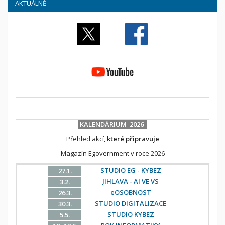
AKTUÁLNĚ
KALENDÁRIUM 2026
Přehled akcí,
které připravuje
Magazín Egovernment v roce 2026
STUDIO EG - KYBEZ
27.1.
JIHLAVA - AI VE VS
3.2.
eOSOBNOST
26.3.
STUDIO DIGITALIZACE
30.3.
STUDIO KYBEZ
5.5.