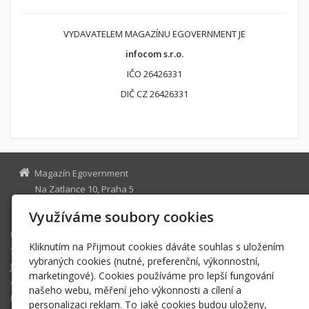
VYDAVATELEM MAGAZÍNU EGOVERNMENT JE
infocom s.r.o.
IČO 26426331
DIČ CZ 26426331
Magazín Egovernment
Na Zatlance 10, Praha 5
egovernment@egovernment.cz
Využíváme soubory cookies
Úvodní stránka
Kliknutím na Přijmout cookies dáváte souhlas s uložením
STUDIO
vybraných cookies (nutné, preferenční, výkonnostní,
JIHLAVA
marketingové). Cookies používáme pro lepší fungování
eOSOBNOST
našeho webu, měření jeho výkonnosti a cílení a
ROK INFORMATIKY
personalizaci reklam. To jaké cookies budou uloženy,