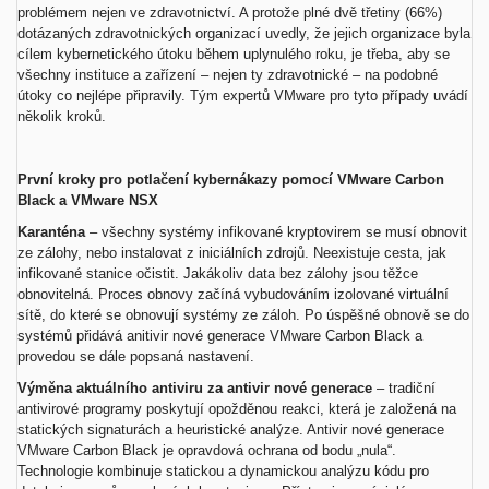
problémem nejen ve zdravotnictví. A protože plné dvě třetiny (66%)
dotázaných zdravotnických organizací uvedly, že jejich organizace byla
cílem kybernetického útoku během uplynulého roku, je třeba, aby se
všechny instituce a zařízení – nejen ty zdravotnické – na podobné
útoky co nejlépe připravily. Tým expertů VMware pro tyto případy uvádí
několik kroků.
První kroky pro potlačení kybernákazy pomocí VMware Carbon
Black a VMware NSX
Karanténa
– všechny systémy infikované kryptovirem se musí obnovit
ze zálohy, nebo instalovat z iniciálních zdrojů. Neexistuje cesta, jak
infikované stanice očistit. Jakákoliv data bez zálohy jsou těžce
obnovitelná. Proces obnovy začíná vybudováním izolované virtuální
sítě, do které se obnovují systémy ze záloh. Po úspěšné obnově se do
systémů přidává anitivir nové generace VMware Carbon Black a
provedou se dále popsaná nastavení.
Výměna aktuálního antiviru za antivir nové generace
– tradiční
antivirové programy poskytují opožděnou reakci, která je založená na
statických signaturách a heuristické analýze. Antivir nové generace
VMware Carbon Black je opravdová ochrana od bodu „nula“.
Technologie kombinuje statickou a dynamickou analýzu kódu pro