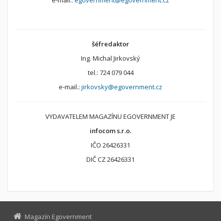
e-mail.:
egovernment@egovernment.cz
šéfredaktor
Ing. Michal Jirkovský
tel.: 724 079 044
e-mail.:
jirkovsky@egovernment.cz
VYDAVATELEM MAGAZÍNU EGOVERNMENT JE
infocom s.r.o.
IČO 26426331
DIČ CZ 26426331
Magazín Egovernment