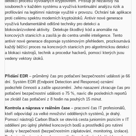
detekci procesů vyvolaných kryptovirem. Přístup je nezávislý na
souborech v každém systému a využívá kontinuální analýzu rizik a
profilování na legitimní nástroje využité v provozu. Ochrání tak aplikace
proti celému spektru moderních kryptoútoků. Antivir nové generace
využívá fundamentálně odlišné techniky pro detekci a
blokovánízvolené aktivity. Detekuje škodlivý kód a anomálie na
koncových stanicích a zasílá je do centra umělé inteligence. Tento
antivir nové generace disponuje systémovým přehledem, prozkoumává
každý běžící proces na koncových stanicích pro algoritmickou detekci
a blokaci nástrojů, technik a procedur hackerů, pomocí kterých jsou
vedeny vektory útoků.
Přidání EDR
– průměrný čas pro potlačení bezpečnostní události je 66
dní. Systém EDR (Endpoint Detection and Response) oznámí
podezřelé činnosti a zašle upozornění. Jeho nasazení zkracuje čas pro
potlačení bezpečnostní události o 75 %, navíc dle posledních reportů
se zkrátil čas potlačení z 8 hodin na pouhých 15 minut.
Kontrola a náprava v
re
á
ln
é
m
č
ase
– pracovní čas IT profesionálů,
kteří odpovídají za velké množství oddělených systémů, je drahý.
Pomocí nástrojů Carbon Black se otevírá cesta juniorním pozicím v IT
oddělení pro úplný přehled koncových bodů a prostředků pro rutinní
úkoly v bezpečnosti (bezpečnostním záplatování, monitoring, izolace).