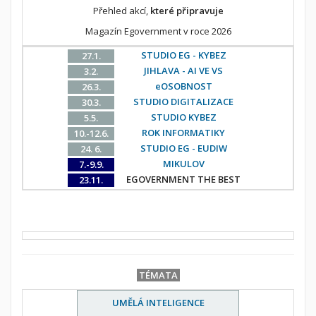
Přehled akcí,
které připravuje
Magazín Egovernment v roce 2026
STUDIO EG - KYBEZ
27.1.
JIHLAVA - AI VE VS
3.2.
eOSOBNOST
26.3.
STUDIO DIGITALIZACE
30.3.
STUDIO KYBEZ
5.5.
ROK INFORMATIKY
10.-12.6.
STUDIO EG - EUDIW
24. 6.
MIKULOV
7.-9.9.
EGOVERNMENT THE BEST
23.11.
TÉMATA
UMĚLÁ INTELIGENCE