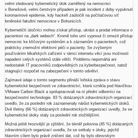
velmi sledovaný kybernetický útok zaměřený na nemocnici
v Benešově, velmi čerstvým případem je pak incident z doby vypuknutí
koronavirové epidemie, kdy hackeři zaútočili na počítačovou síť
brněnské fakultní nemocnice v Bohunicích.
Kybernetičtí útočníci mohou získat přístup, ukrást a prodat informace o
pacientovi na „dark webech“. Kromě toho umí vypnout či omezit přístup
nemocnic ke klíčovým systémům a k záznamům o pacientech, což
prakticky znemožní efektivní péči o pacienty. Se zvýšeným
používáním lékařských zařízení v rámci internetu věcí jsou možnosti
napadení celých systémů stále větší. Problému nepomáhá ani
nedostatek IT pracovníků zodpovědných za kyberbezpečnost, natož
stagnující rozpočet na zabezpečení v tomto odvětví.
Zajímavé údaje o tomto segmentu přináší loňská zpráva o stavu
kybernetické bezpečnosti ve zdravotnictví, která vznikla pod hlavičkou
VMware Carbon Black a spolupracovali na ní přední odborníci na
bezpečnostní technologie. 83 % dotázaných zdravotnických organizací
uvedlo, že za poslední rok zaznamenaly nárůst kybernetických útoků.
Dvě třetiny (66 %) dotázaných zdravotnických organizací uvedly, že se
kybernetické útoky staly za poslední rok složitějšími.
Možná ještě hrozivější je zjištění, že téměř polovina (45 %) dotázaných
zdravotnických organizací uvedla, že se setkaly s útoky, jejichž
hlavním cílem bylo právě zničení dat, což by bylo obrovským