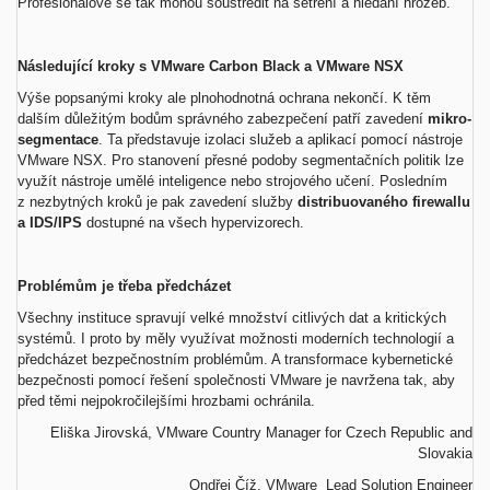
Profesionálové se tak mohou soustředit na šetření a hledání hrozeb.
Následující kroky s VMware Carbon Black a VMware NSX
Výše popsanými kroky ale plnohodnotná ochrana nekončí. K těm
dalším důležitým bodům správného zabezpečení patří zavedení
mikro-
segmentace
. Ta představuje izolaci služeb a aplikací pomocí nástroje
VMware NSX. Pro stanovení přesné podoby segmentačních politik lze
využít nástroje umělé inteligence nebo strojového učení. Posledním
z nezbytných kroků je pak zavedení služby
distribuovaného firewallu
a IDS/IPS
dostupné na všech hypervizorech.
Problémům je třeba předcházet
Všechny instituce spravují velké množství citlivých dat a kritických
systémů. I proto by měly využívat možnosti moderních technologií a
předcházet bezpečnostním problémům. A transformace kybernetické
bezpečnosti pomocí řešení společnosti VMware je navržena tak, aby
před těmi nejpokročilejšími hrozbami ochránila.
Eliška Jirovská, VMware Country Manager for Czech Republic and
Slovakia
Ondřej Číž, VMware Lead Solution Engineer