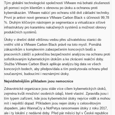
Tým globální technologické společnosti VMware má bohaté zkušenosti
při pomoci svým klientům s obnovou po útoku a ochranou proti
kybernákazám. VMware nabízí pro ochranu sítě dvě základní techniky.
První je antivir nové generace VMware Carbon Black s účinnosti 99,78
%. Druhým klíčovým nástrojem je segmentace a virtualizace síťové
infrastruktury pro karanténu nakažených systémů a možnost obnovy
produkčních systémů.
Útoky v dnešní době většinou vedou přes uživatelskou stanici do
vnitřní sítě a VMware Carbon Black právě na toto myslí. Pomáhá
zákazníkům s komplexním zabezpečením koncových bodů a
pracovních zátěží a pokročilou bezpečnostní analýzou na ochranu proti
sofistikovaným kybernetickým útokům a ke zkrácení reakční doby.
Služba VMware Carbon Black aplikuje analýzu big data ve všech
koncových bodech, aby předpovídala a tím poskytovala ochranu před
současnými, budoucími i neznámými útoky.
Nejviditelnějším příkladem jsou nemocnice
Zdravotnické organizace jsou stále více cílem kybernetických útoků,
zejména kvůli množství osobních údajů, které vlastní. Zpravidla jsou i
tím typem zařízení, kde jsou kybernetické útoky nejvíce vidět a mohou
mít i největší dopad. Příkladem jsou nejen útoky s celosvětovým
dopadem, jako WannaCry a NotPetya ransomware útoky z roku 2017,
ale i ty lokální z nedávné doby. Před pár měsíci byl v České republice