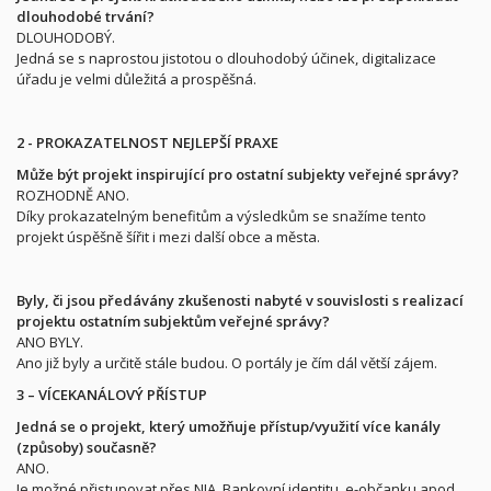
dlouhodobé trvání?
DLOUHODOBÝ.
Jedná se s naprostou jistotou o dlouhodobý účinek, digitalizace
úřadu je velmi důležitá a prospěšná.
2 - PROKAZATELNOST NEJLEPŠÍ PRAXE
Může být projekt inspirující pro ostatní subjekty veřejné správy?
ROZHODNĚ ANO.
Díky prokazatelným benefitům a výsledkům se snažíme tento
projekt úspěšně šířit i mezi další obce a města.
Byly, či jsou předávány zkušenosti nabyté v souvislosti s realizací
projektu ostatním subjektům veřejné správy?
ANO BYLY.
Ano již byly a určitě stále budou. O portály je čím dál větší zájem.
3 – VÍCEKANÁLOVÝ PŘÍSTUP
Jedná se o projekt, který umožňuje přístup/využití více kanály
(způsoby) současně?
ANO.
Je možné přistupovat přes NIA, Bankovní identitu, e-občanku apod.