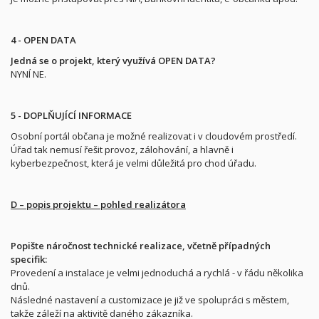
4 - OPEN DATA
Jedná se o projekt, který využívá OPEN DATA?
NYNÍ NE.
5 - DOPLŇUJÍCÍ INFORMACE
Osobní portál občana je možné realizovat i v cloudovém prostředí.
Úřad tak nemusí řešit provoz, zálohování, a hlavně i
kyberbezpečnost, která je velmi důležitá pro chod úřadu.
D – popis projektu – pohled realizátora
Popište náročnost technické realizace, včetně případných
specifik:
Provedení a instalace je velmi jednoduchá a rychlá - v řádu několika
dnů.
Následné nastavení a customizace je již ve spolupráci s městem,
takže záleží na aktivitě daného zákazníka.