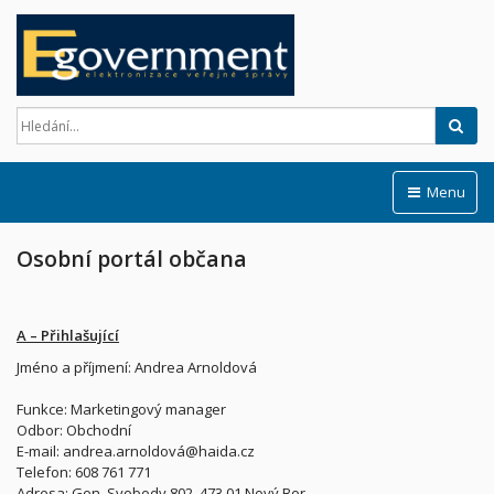
Hled
Menu
Osobní portál občana
A – Přihlašující
Jméno a příjmení: Andrea Arnoldová
Funkce: Marketingový manager
Odbor: Obchodní
E-mail: andrea.arnoldová@haida.cz
Telefon: 608 761 771
Adresa: Gen. Svobody 802, 473 01 Nový Bor