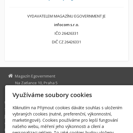
VYDAVATELEM MAGAZÍNU EGOVERNMENT JE
infocom s.r.o.
IČO 26426331
DIČ CZ 26426331
Magazín Egovernment
Na Zatlance 10, Praha 5
egovernment@egovernment.cz
Využíváme soubory cookies
Úvodní stránka
Kliknutím na Přijmout cookies dáváte souhlas s uložením
STUDIO
vybraných cookies (nutné, preferenční, výkonnostní,
JIHLAVA
marketingové). Cookies používáme pro lepší fungování
eOSOBNOST
našeho webu, měření jeho výkonnosti a cílení a
ROK INFORMATIKY
personalizaci reklam. To jaké cookies budou uloženy,