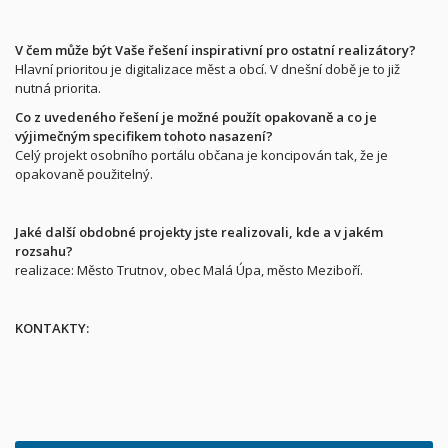
V čem může být Vaše řešení inspirativní pro ostatní realizátory?
Hlavní prioritou je digitalizace měst a obcí. V dnešní době je to již
nutná priorita.
Co z uvedeného řešení je možné použít opakovaně a co je
výjimečným specifikem tohoto nasazení?
Celý projekt osobního portálu občana je koncipován tak, že je
opakovaně použitelný.
Jaké další obdobné projekty jste realizovali, kde a v jakém
rozsahu?
realizace: Město Trutnov, obec Malá Úpa, město Meziboří.
KONTAKTY: