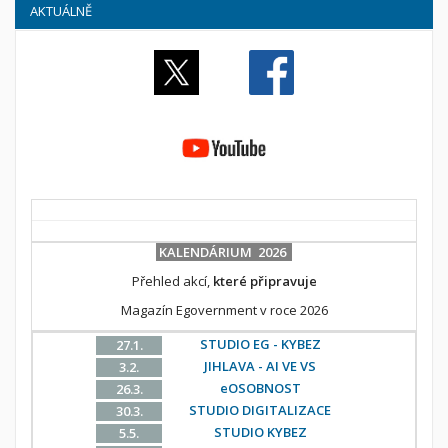
AKTUÁLNĚ
KALENDÁRIUM 2026
Přehled akcí,
které připravuje
Magazín Egovernment v roce 2026
STUDIO EG - KYBEZ
27.1.
JIHLAVA - AI VE VS
3.2.
eOSOBNOST
26.3.
STUDIO DIGITALIZACE
30.3.
STUDIO KYBEZ
5.5.