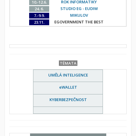
ROK INFORMATIKY
10.-12.6.
STUDIO EG - EUDIW
24. 6.
MIKULOV
7.-9.9.
EGOVERNMENT THE BEST
23.11.
TÉMATA
UMĚLÁ INTELIGENCE
eWALLET
KYBERBEZPEČNOST