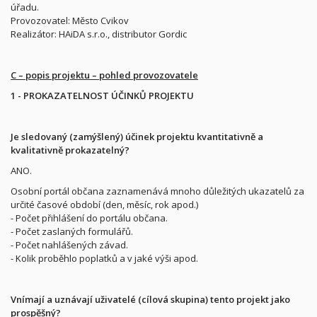
úřadu.
Provozovatel: Město Cvikov
Realizátor: HAiDA s.r.o., distributor Gordic
C – popis projektu – pohled provozovatele
1 - PROKAZATELNOST ÚČINKŮ PROJEKTU
Je sledovaný (zamýšlený) účinek projektu kvantitativně a
kvalitativně prokazatelný?
ANO.
Osobní portál občana zaznamenává mnoho důležitých ukazatelů za
určité časové období (den, měsíc, rok apod.)
- Počet přihlášení do portálu občana.
- Počet zaslaných formulářů.
- Počet nahlášených závad.
- Kolik proběhlo poplatků a v jaké výši apod.
Vnímají a uznávají uživatelé (cílová skupina) tento projekt jako
prospěšný?