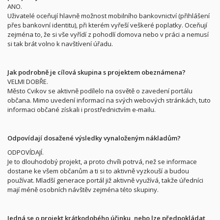
ANO.
Uživatelé oceňují hlavně možnost mobilního bankovnictví (přihlášení
přes bankovní identitu), při kterém vyřeší veškeré poplatky. Oceňují
zejména to, že si vše vyřídí z pohodlí domova nebo v práci a nemusí
si tak brát volno k navštívení úřadu.
Jak podrobně je cílová skupina s projektem obeznámena?
VELMI DOBŘE.
Město Cvikov se aktivně podílelo na osvětě o zavedení portálu
občana. Mimo uvedení informací na svých webových stránkách, tuto
informaci občané získali i prostřednictvím e-mailu.
Odpovídají dosažené výsledky vynaloženým nákladům?
ODPOVÍDAJÍ.
Je to dlouhodobý projekt, a proto chvíli potrvá, než se informace
dostane ke všem občanům a ti si to aktivně vyzkouší a budou
používat. Mladší generace portál již aktivně využívá, takže úředníci
mají méně osobních návštěv zejména této skupiny.
Jedná se o projekt krátkodobého účinku, nebo lze předpokládat