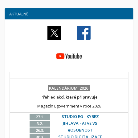
AKTUÁLNĚ
KALENDÁRIUM 2026
Přehled akcí,
které připravuje
Magazín Egovernment v roce 2026
STUDIO EG - KYBEZ
27.1.
JIHLAVA - AI VE VS
3.2.
eOSOBNOST
26.3.
STUDIO DIGITALIZACE
30.3.