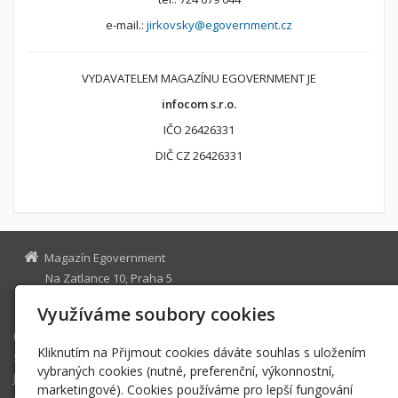
e-mail.:
jirkovsky@egovernment.cz
VYDAVATELEM MAGAZÍNU EGOVERNMENT JE
infocom s.r.o.
IČO 26426331
DIČ CZ 26426331
Magazín Egovernment
Na Zatlance 10, Praha 5
egovernment@egovernment.cz
Využíváme soubory cookies
Úvodní stránka
Kliknutím na Přijmout cookies dáváte souhlas s uložením
STUDIO
vybraných cookies (nutné, preferenční, výkonnostní,
JIHLAVA
marketingové). Cookies používáme pro lepší fungování