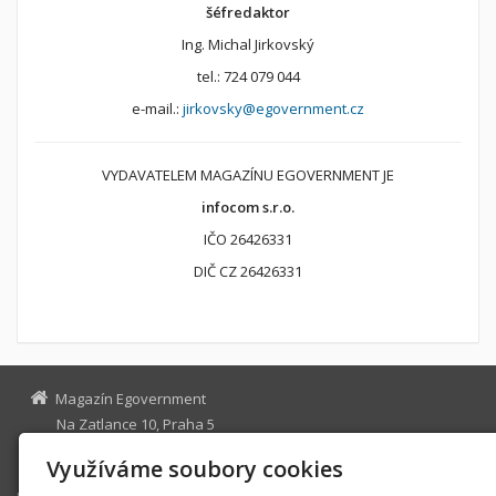
šéfredaktor
Ing. Michal Jirkovský
tel.: 724 079 044
e-mail.:
jirkovsky@egovernment.cz
VYDAVATELEM MAGAZÍNU EGOVERNMENT JE
infocom s.r.o.
IČO 26426331
DIČ CZ 26426331
Magazín Egovernment
Na Zatlance 10, Praha 5
egovernment@egovernment.cz
Využíváme soubory cookies