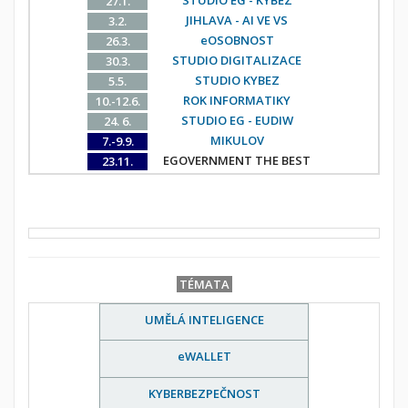
27.1.
JIHLAVA - AI VE VS
3.2.
eOSOBNOST
26.3.
STUDIO DIGITALIZACE
30.3.
STUDIO KYBEZ
5.5.
ROK INFORMATIKY
10.-12.6.
STUDIO EG - EUDIW
24. 6.
MIKULOV
7.-9.9.
EGOVERNMENT THE BEST
23.11.
TÉMATA
UMĚLÁ INTELIGENCE
eWALLET
KYBERBEZPEČNOST