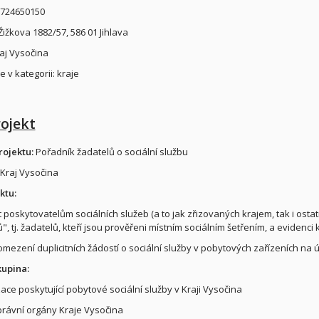
 724650150
Žižkova 1882/57, 586 01 Jihlava
raj Vysočina
 v kategorii: kraje
rojekt
ojektu:
Pořadník žadatelů o sociální službu
 Kraj Vysočina
ktu:
 poskytovatelům sociálních služeb (a to jak zřizovaných krajem, tak i ostat
", tj. žadatelů, kteří jsou prověřeni místním sociálním šetřením, a evidenci 
t omezení duplicitních žádostí o sociální služby v pobytových zařízeních na
kupina:
ace poskytující pobytové sociální služby v Kraji Vysočina
rávní orgány Kraje Vysočina