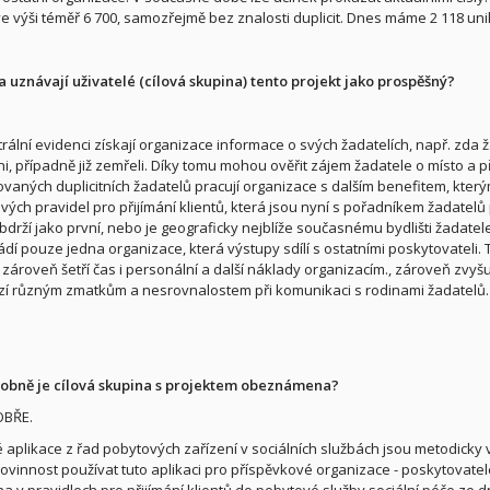
ve výši téměř 6 700, samozřejmě bez znalosti duplicit. Dnes máme 2 118 uni
a uznávají uživatelé (cílová skupina) tento projekt jako prospěšný?
rální evidenci získají organizace informace o svých žadatelích, např. zda žá
i, případně již zemřeli. Díky tomu mohou ověřit zájem žadatele o místo a 
kovaných duplicitních žadatelů pracují organizace s dalším benefitem, kterým
vých pravidel pro přijímání klientů, která jsou nyní s pořadníkem žadatel
bdrží jako první, nebo je geograficky nejblíže současnému bydlišti žadatele.
ádí pouze jedna organizace, která výstupy sdílí s ostatními poskytovateli.
a zároveň šetří čas i personální a další náklady organizacím., zároveň zvy
í různým zmatkům a nesrovnalostem při komunikaci s rodinami žadatelů.
robně je cílová skupina s projektem obeznámena?
OBŘE.
é aplikace z řad pobytových zařízení v sociálních službách jsou metodicky 
Povinnost používat tuto aplikaci pro příspěvkové organizace - poskytovatele 
a v pravidlech pro přijímání klientů do pobytové služby sociální péče ze dn