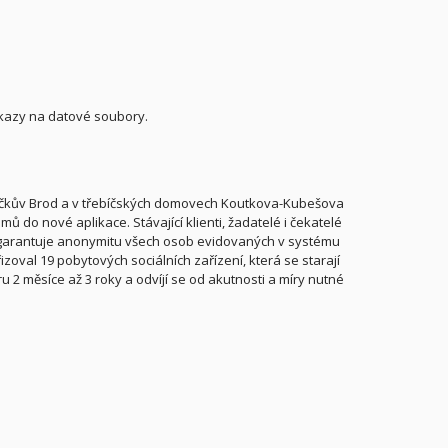
kazy na datové soubory.
líčkův Brod a v třebíčských domovech Koutkova-Kubešova
ů do nové aplikace. Stávající klienti, žadatelé i čekatelé
 garantuje anonymitu všech osob evidovaných v systému
zoval 19 pobytových sociálních zařízení, která se starají
 2 měsíce až 3 roky a odvíjí se od akutnosti a míry nutné