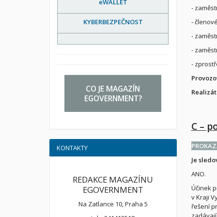
eWALLET
- zaměst
KYBERBEZPEČNOST
- členov
- zaměstn
- zaměst
- zprost
Provozo
CO JE MAGAZÍN
Realizát
EGOVERNMENT?
C – p
PROKAZ
KONTAKTY
Je sledo
ANO.
REDAKCE MAGAZÍNU
Účinek p
EGOVERNMENT
v Kraji 
Na Zatlance 10, Praha 5
řešení p
zadávají