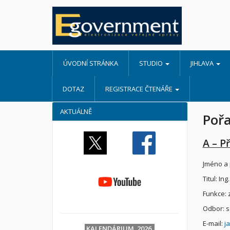
ÚVODNÍ STRÁNKA
STUDIO
JIHLAVA
DOTAZ
REGISTRACE ČTENÁŘE
AKTUÁLNĚ
Pořa
A – Př
Jméno a 
Titul: Ing.
Funkce: 
Odbor: 
E-mail:
j
KALENDÁRIUM 2026