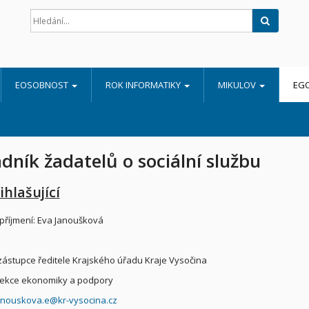
Hledat
EOSOBNOST
ROK INFORMATIKY
MIKULOV
EG
dník žadatelů o sociální službu
ihlašující
příjmení: Eva Janoušková
zástupce ředitele Krajského úřadu Kraje Vysočina
sekce ekonomiky a podpory
anouskova.e@kr-vysocina.cz