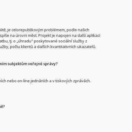
litě, je celorepublikovým problémem, podle našich
píše na úrovni měst. Projekt je napojen na další aplikaci
atbu, tj. o „úhradu" poskytované sociální služby z
by, počtu klientů a dalších kvantitativních ukazatelů.
tatním subjektům veřejné správy?
ch nebo on-line jednáních a v tiskových zprávách.
ně?