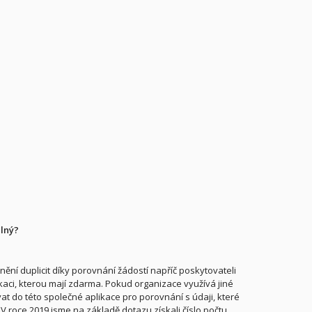
elný?
nění duplicit díky porovnání žádostí napříč poskytovateli
ikaci, kterou mají zdarma. Pokud organizace využívá jiné
t do této společné aplikace pro porovnání s údaji, které
V roce 2019 jsme na základě dotazu získali číslo počtu