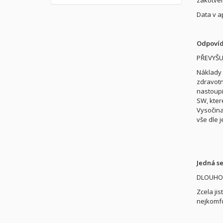
Data v a
Odpovíd
PŘEVYŠUJ
Náklady 
zdravotn
nastoupi
SW, kter
Vysočina
vše dle j
Jedná se
DLOUHO
Zcela ji
nejkomfo