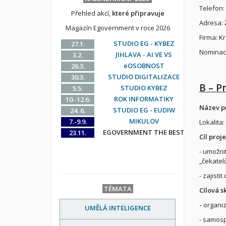
Telefon:
Přehled akcí,
které připravuje
Adresa: 
Magazín Egovernment v roce 2026
Firma: K
STUDIO EG - KYBEZ
27.1.
Nominace
JIHLAVA - AI VE VS
3.2.
eOSOBNOST
26.3.
STUDIO DIGITALIZACE
30.3.
B – P
STUDIO KYBEZ
5.5.
ROK INFORMATIKY
10.-12.6.
Název pr
STUDIO EG - EUDIW
24. 6.
MIKULOV
7.-9.9.
Lokalita:
EGOVERNMENT THE BEST
23.11.
Cíl proje
- umožnit
„čekatelů
- zajisti
TÉMATA
Cílová s
-
organiz
UMĚLÁ INTELIGENCE
- samosp