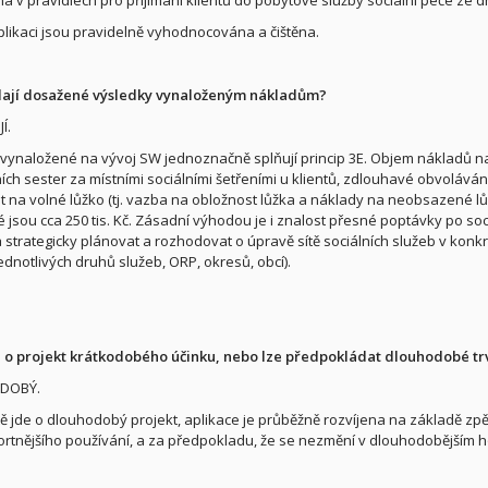
plikaci jsou pravidelně vyhodnocována a čištěna.
ají dosažené výsledky vynaloženým nákladům?
Í.
vynaložené na vývoj SW jednoznačně splňují princip 3E. Objem nákladů na z
ích sester za místními sociálními šetřeními u klientů, zdlouhavé obvolávání
t na volné lůžko (tj. vazba na obložnost lůžka a náklady na neobsazené 
é jsou cca 250 tis. Kč. Zásadní výhodou je i znalost přesné poptávky po s
 strategicky plánovat a rozhodovat o úpravě sítě sociálních služeb v konkré
ednotlivých druhů služeb, ORP, okresů, obcí).
 o projekt krátkodobého účinku, nebo lze předpokládat dlouhodobé tr
DOBÝ.
stě jde o dlouhodobý projekt, aplikace je průběžně rozvíjena na základě z
rtnějšího používání, a za předpokladu, že se nezmění v dlouhodobějším ho