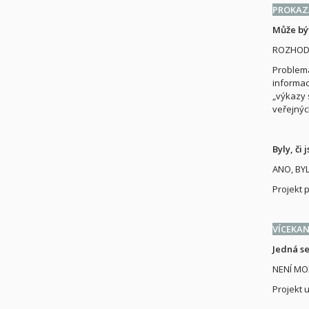
PROKAZA
Může být
ROZHOD
Problema
informac
„výkazy 
veřejnýc
Byly, či
ANO, BYL
Projekt 
VÍCEKA
Jedná se
NENÍ MO
Projekt 