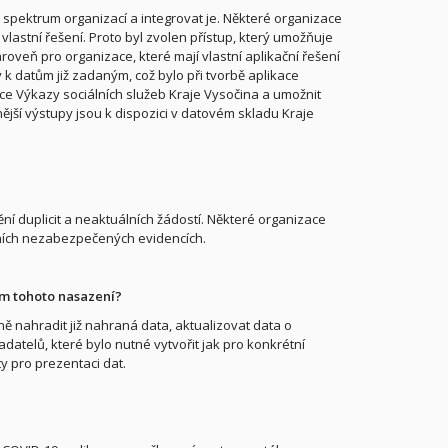
é spektrum organizací a integrovat je. Některé organizace
vlastní řešení. Proto byl zvolen přístup, který umožňuje
roveň pro organizace, které mají vlastní aplikační řešení
k datům již zadaným, což bylo při tvorbě aplikace
kace Výkazy sociálních služeb Kraje Vysočina a umožnit
ější výstupy jsou k dispozici v datovém skladu Kraje
ní duplicit a neaktuálních žádostí. Některé organizace
lních nezabezpečených evidencích.
em tohoto nasazení?
ě nahradit již nahraná data, aktualizovat data o
datelů, které bylo nutné vytvořit jak pro konkrétní
y pro prezentaci dat.