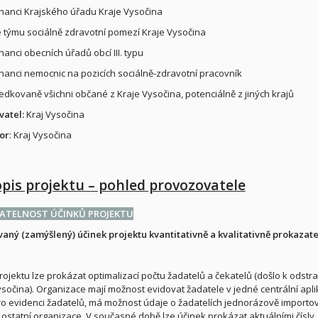
nanci Krajského úřadu Kraje Vysočina
é týmu sociálně zdravotní pomezí Kraje Vysočina
anci obecních úřadů obcí III. typu
nanci nemocnic na pozicích sociálně-zdravotní pracovník
ředkovaně všichni občané z Kraje Vysočina, potenciálně z jiných krajů
vatel:
Kraj Vysočina
or
: Kraj Vysočina
opis projektu – pohled provozovatele
ATELNOST ÚČINKŮ PROJEKTU
vaný (zamýšlený) účinek projektu kvantitativně a kvalitativně prokazat
rojektu lze prokázat optimalizací počtu žadatelů a čekatelů (došlo k odstra
Vysočina). Organizace mají možnost evidovat žadatele v jedné centrální apl
ro evidenci žadatelů, má možnost údaje o žadatelích jednorázově importova
 ostatní organizace. V současné době lze účinek prokázat aktuálními čísly. 