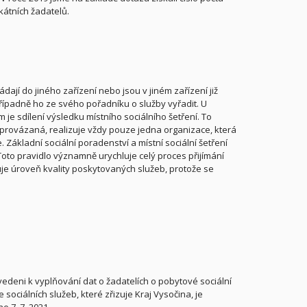
kátních žadatelů.
dají do jiného zařízení nebo jsou v jiném zařízení již
případně ho ze svého pořadníku o služby vyřadit. U
 je sdílení výsledku místního sociálního šetření. To
ů provázaná, realizuje vždy pouze jedna organizace, která
 Základní sociální poradenství a místní sociální šetření
 Toto pravidlo významně urychluje celý proces přijímání
šuje úroveň kvality poskytovaných služeb, protože se
vedeni k vyplňování dat o žadatelích o pobytové sociální
sociálních služeb, které zřizuje Kraj Vysočina, je
e 7. 7. 2021.