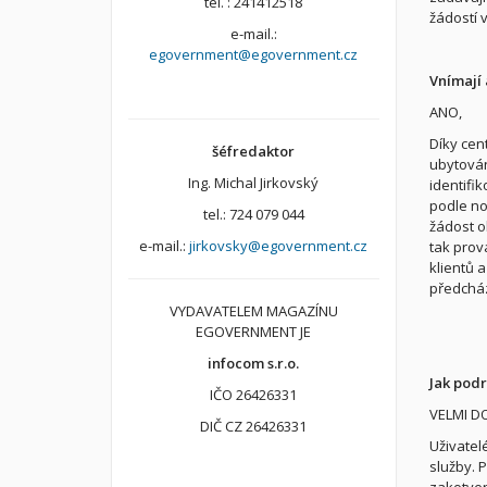
tel. : 241412518
žádostí 
e-mail.:
egovernment@egovernment.cz
Vnímají 
ANO,
Díky cent
šéfredaktor
ubytován
Ing. Michal Jirkovský
identifi
podle no
tel.: 724 079 044
žádost o
e-mail.:
jirkovsky@egovernment.cz
tak prov
klientů 
předcház
VYDAVATELEM MAGAZÍNU
EGOVERNMENT JE
infocom s.r.o.
Jak pod
IČO 26426331
VELMI D
DIČ CZ 26426331
Uživatel
služby. 
zakotven