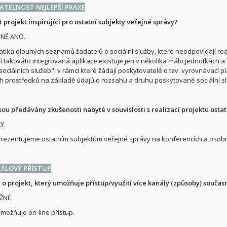
TELNOST NEJLEPŠÍ PRAXE
 projekt inspirující pro ostatní subjekty veřejné správy?
NĚ ANO.
tika dlouhých seznamů žadatelů o sociální služby, které neodpovídají rea
í takováto integrovaná aplikace existuje jen v několika málo jednotkách a s
sociálních služeb", v rámci které žádají poskytovatelé o tzv. vyrovnávací pl
h prostředků na základě údajů o rozsahu a druhu poskytované sociální služ
 jsou předávány zkušenosti nabyté v souvislosti s realizací projektu os
Y.
prezentujeme ostatním subjektům veřejné správy na konferencích a osobní
NÁLOVÝ PŘÍSTUP
 o projekt, který umožňuje přístup/využití více kanály (způsoby) součas
ŽNÉ.
umožňuje on-line přístup.