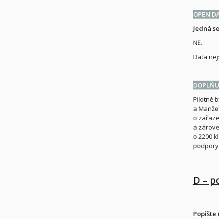
OPEN D
Jedná se
NE.
Data nej
DOPLŇUJ
Pilotně 
a Manžel
o zařaze
a zárove
o 2200 k
podpory 
D – p
Popište 