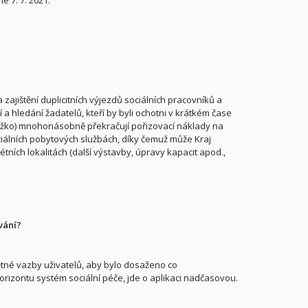
ajištění duplicitních výjezdů sociálních pracovníků a
 a hledání žadatelů, kteří by byli ochotni v krátkém čase
lůžko) mnohonásobně překračují pořizovací náklady na
ociálních pobytových službách, díky čemuž může Kraj
tních lokalitách (další výstavby, úpravy kapacit apod.,
vání?
pětné vazby uživatelů, aby bylo dosaženo co
rizontu systém sociální péče, jde o aplikaci nadčasovou.