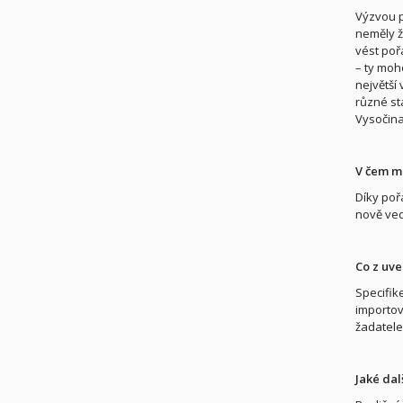
Výzvou p
neměly ž
vést poř
– ty moh
největší
různé st
Vysočina
V čem mů
Díky poř
nově ved
Co z uve
Specifik
importov
žadatele
Jaké dal