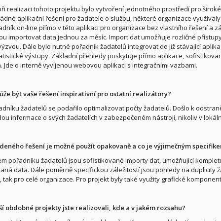
ři realizaci tohoto projektu bylo vytvoření jednotného prostředí pro širok
ádné aplikační řešení pro žadatele o službu, některé organizace využívaly 
adník on-line přímo v této aplikaci pro organizace bez vlastního řešení a zá
ou importovat data jednou za měsíc. Import dat umožňuje rozličné přístupy 
 výzvou. Dále bylo nutné pořadník žadatelů integrovat do již stávající apli
atistické výstupy. Základní přehledy poskytuje přímo aplikace, sofistikovan
. Jde o interně vyvíjenou webovou aplikaci s integračními vazbami.
že být vaše řešení inspirativní pro ostatní realizátory?
adníku žadatelů se podařilo optimalizovat počty žadatelů. Došlo k odstraně
ou informace o svých žadatelích v zabezpečeném nástroji, nikoliv v loká
deného řešení je možné použít opakovaně a co je výjimečným specifik
em pořadníku žadatelů jsou sofistikované importy dat, umožňující kompletn
aná data. Dále poměrně specifickou záležitostí jsou pohledy na duplicity ža
, tak pro celé organizace. Pro projekt byly také využity grafické komponent
ší obdobné projekty jste realizovali, kde a v jakém rozsahu?