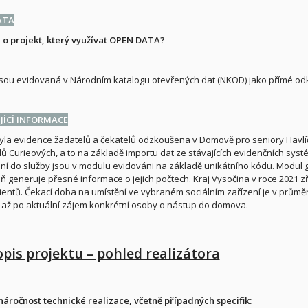
ATA
 o projekt, který využívat OPEN DATA?
sou evidovaná v Národním katalogu otevřených dat (NKOD) jako přímé od
ÍCÍ INFORMACE
byla evidence žadatelů a čekatelů odzkoušena v Domově pro seniory Hav
ů Curieových, a to na základě importu dat ze stávajících evidenčních systém
ní do služby jsou v modulu evidováni na základě unikátního kódu. Modul
ň generuje přesné informace o jejich počtech. Kraj Vysočina v roce 2021 zři
lientů. Čekací doba na umístění ve vybraném sociálním zařízení je v průměru
až po aktuální zájem konkrétní osoby o nástup do domova.
opis projektu – pohled realizátora
náročnost technické realizace, včetně případných specifik: