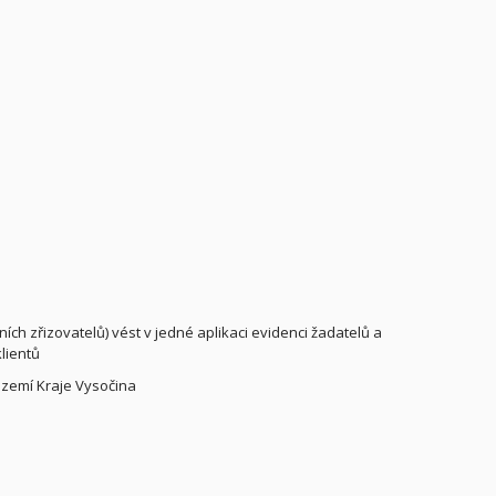
ních zřizovatelů) vést v jedné aplikaci evidenci žadatelů a
klientů
 území Kraje Vysočina