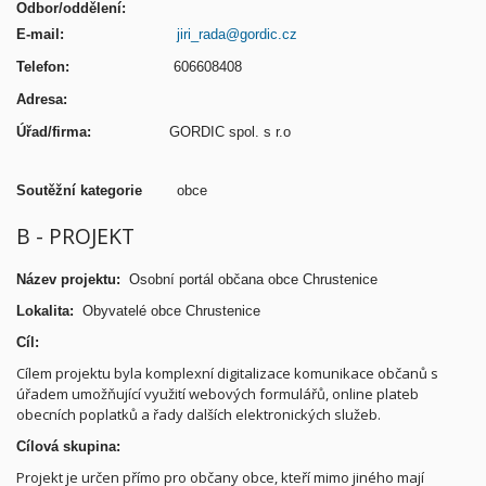
Odbor/oddělení:
E-mail:
jiri_rada@gordic.cz
Telefon:
606608408
Adresa:
Úřad/firma:
GORDIC spol. s r.o
Soutěžní kategorie
obce
B - PROJEKT
Název projektu:
Osobní portál občana obce Chrustenice
Lokalita:
Obyvatelé obce Chrustenice
Cíl:
Cílem projektu byla komplexní digitalizace komunikace občanů s
úřadem umožňující využití webových formulářů, online plateb
obecních poplatků a řady dalších elektronických služeb.
Cílová skupina:
Projekt je určen přímo pro občany obce, kteří mimo jiného mají