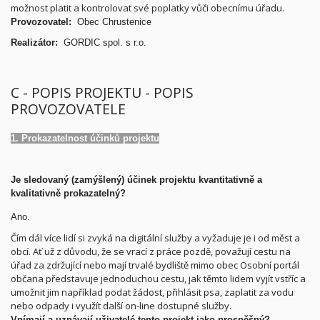
možnost platit a kontrolovat své poplatky vůči obecnímu úřadu.
Provozovatel:
Obec Chrustenice
Realizátor:
GORDIC spol. s r.o.
C - POPIS PROJEKTU - POPIS
PROVOZOVATELE
1. Prokazatelnost účinků projektu
Je sledovaný (zamýšlený) účinek projektu kvantitativně a
kvalitativně prokazatelný?
Ano.
Čím dál více lidí si zvyká na digitální služby a vyžaduje je i od měst a
obcí. Ať už z důvodu, že se vrací z práce pozdě, považují cestu na
úřad za zdržující nebo mají trvalé bydliště mimo obec Osobní portál
občana představuje jednoduchou cestu, jak těmto lidem vyjít vstříc a
umožnit jim například podat žádost, přihlásit psa, zaplatit za vodu
nebo odpady i využít další on-line dostupné služby.
Vnímají a uznávají uživatelé tento projekt jako prospěšný?