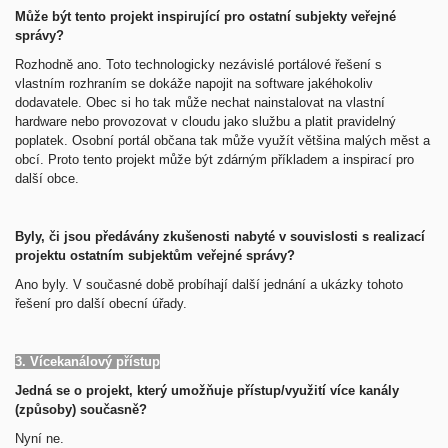
Může být tento projekt inspirující pro ostatní subjekty veřejné
správy?
Rozhodně ano.
Toto technologicky nezávislé portálové řešení s
vlastním rozhraním se dokáže napojit na software jakéhokoliv
dodavatele. Obec si ho tak může nechat nainstalovat na vlastní
hardware nebo provozovat v cloudu jako službu a platit pravidelný
poplatek. Osobní portál občana tak může využít většina malých měst a
obcí. Proto tento projekt může být zdárným příkladem a inspirací pro
další obce.
Byly, či jsou předávány zkušenosti nabyté v souvislosti s realizací
projektu ostatním subjektům veřejné správy?
Ano byly.
V současné době probíhají další jednání a ukázky tohoto
řešení pro další obecní úřady.
3. Vícekanálový přístup
Jedná se o projekt, který umožňuje přístup/využití více kanály
(způsoby) současně?
Nyní ne.