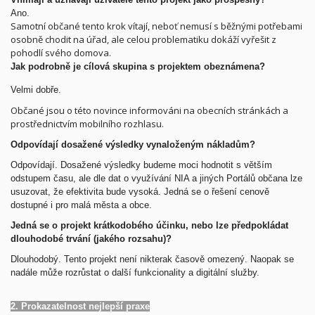
Ano.
Samotní občané tento krok vítají, neboť nemusí s běžnými potřebami
osobně chodit na úřad, ale celou problematiku dokáží vyřešit z
pohodlí svého domova.
Jak podrobně je cílová skupina s projektem obeznámena?
Velmi dobře.
Občané jsou o této novince informováni na obecních stránkách a
prostřednictvím mobilního rozhlasu.
Odpovídají dosažené výsledky vynaloženým nákladům?
Odpovídají.
Dosažené výsledky budeme moci hodnotit s větším
odstupem času, ale dle dat o využívání NIA a jiných Portálů občana lze
usuzovat, že efektivita bude vysoká. Jedná se o řešení cenově
dostupné i pro malá města a obce.
Jedná se o projekt krátkodobého účinku, nebo lze předpokládat
dlouhodobé trvání (jakého rozsahu)?
Dlouhodobý.
Tento projekt není nikterak časově omezený. Naopak se
nadále může rozrůstat o další funkcionality a digitální služby.
2. Prokazatelnost nejlepší praxe