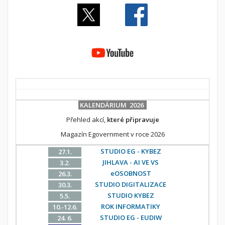
KALENDÁRIUM 2026
Přehled akcí,
které připravuje
Magazín Egovernment v roce 2026
STUDIO EG - KYBEZ
27.1.
JIHLAVA - AI VE VS
3.2.
eOSOBNOST
26.3.
STUDIO DIGITALIZACE
30.3.
STUDIO KYBEZ
5.5.
ROK INFORMATIKY
10.-12.6.
STUDIO EG - EUDIW
24. 6.