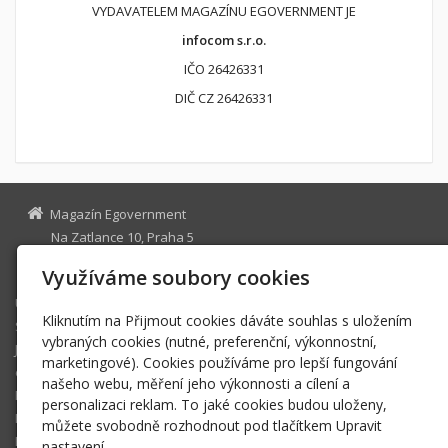
VYDAVATELEM MAGAZÍNU EGOVERNMENT JE
infocom s.r.o.
IČO 26426331
DIČ CZ 26426331
Magazín Egovernment
Na Zatlance 10, Praha 5
egovernment@egovernment.cz
Využíváme soubory cookies
Úvodní stránka
Kliknutím na Přijmout cookies dáváte souhlas s uložením
STUDIO
vybraných cookies (nutné, preferenční, výkonnostní,
JIHLAVA
marketingové). Cookies používáme pro lepší fungování
eOSOBNOST
našeho webu, měření jeho výkonnosti a cílení a
ROK INFORMATIKY
personalizaci reklam. To jaké cookies budou uloženy,
MIKULOV
můžete svobodně rozhodnout pod tlačítkem Upravit
EGOVERNMENT THE BEST
nastavení.