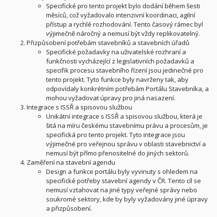
Specifické pro tento projekt bylo dodání během šesti
měsíců, což vyžadovalo intenzivní koordinaci, agilní
přístup a rychlé rozhodování. Tento časový rámec byl
výjimečně náročný a nemusí být vždy replikovatelný.
Přizpůsobení potřebám stavebníků a stavebních úřadů
Specifické požadavky na uživatelské rozhraní a
funkčnosti vycházející z legislativních požadavků a
specifik procesu stavebního řízení jsou jedinečné pro
tento projekt. Tyto funkce byly navrženy tak, aby
odpovídaly konkrétním potřebám Portálu Stavebníka, a
mohou vyžadovat úpravy pro jiná nasazení.
Integrace s ISSŘ a spisovou službou
Unikátní integrace s ISSŘ a spisovou službou, která je
šitá na míru českému stavebnímu právu a procesům, je
specifická pro tento projekt. Tyto integrace jsou
výjimečné pro veřejnou správu v oblasti stavebnictví a
nemusí být přímo přenositelné do jiných sektorů.
Zaměření na stavební agendu
Design a funkce portálu byly vyvinuty s ohledem na
specifické potřeby stavební agendy v ČR. Tento cíl se
nemusí vztahovat na jiné typy veřejné správy nebo
soukromé sektory, kde by byly vyžadovány jiné úpravy
a přizpůsobení.