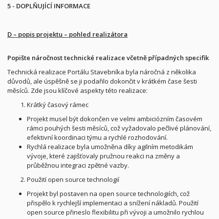
5 - DOPLŇUJÍCÍ INFORMACE
D – popis projektu – pohled realizátora
Popište náročnost technické realizace včetně případných specifik
Technická realizace Portálu Stavebníka byla náročná z několika
důvodů, ale úspěšně se ji podařilo dokončit v krátkém čase šesti
měsíců. Zde jsou klíčové aspekty této realizace:
Krátký časový rámec
Projekt musel být dokončen ve velmi ambiciózním časovém
rámci pouhých šesti měsíců, což vyžadovalo pečlivé plánování,
efektivní koordinaci týmu a rychlé rozhodování.
Rychlá realizace byla umožněna díky agilním metodikám
vývoje, které zajišťovaly pružnou reakci na změny a
průběžnou integraci zpětné vazby.
Použití open source technologií
Projekt byl postaven na open source technologiích, což
přispělo k rychlejší implementaci a snížení nákladů. Použití
open source přineslo flexibilitu při vývoji a umožnilo rychlou