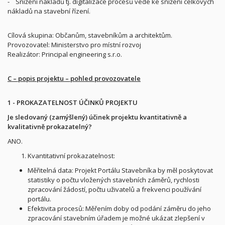
- Snížení nákladů tj. digitalizace procesů vede ke snížení celkových
nákladů na stavební řízení.
Cílová skupina: Občanům, stavebníkům a architektům.
Provozovatel: Ministerstvo pro místní rozvoj
Realizátor: Principal engineering s.r.o.
C – popis projektu – pohled provozovatele
1 - PROKAZATELNOST ÚČINKŮ PROJEKTU
Je sledovaný (zamýšlený) účinek projektu kvantitativně a
kvalitativně prokazatelný?
ANO.
Kvantitativní prokazatelnost:
Měřitelná data: Projekt Portálu Stavebníka by měl poskytovat
statistiky o počtu vložených stavebních záměrů, rychlosti
zpracování žádostí, počtu uživatelů a frekvenci používání
portálu.
Efektivita procesů: Měřením doby od podání záměru do jeho
zpracování stavebním úřadem je možné ukázat zlepšení v