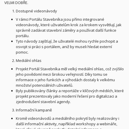
VELMI DOBŘE.
Dostupné videonávody
V rámci Portálu Stavebníka jsou přímo integrované
videonávody, které uživatelům krok za krokem vysvětlují, jak
správně zadávat stavební záměry a používat další funkce
portálu.
Tyto návody zajišťují, že uživatelé mohou rychle pochopit a
osvojit si práci s portálem, aniž by museli hledat externí
pomoc.
Mediální ohlas
Projekt Portál Stavebníka měl velký mediální ohlas, což zvýšilo
jeho povědomí mezi širokou veřejností. Díky tomu se
informace o jeho funkcích a výhodách dostaly k velkému
množství potenciálních uživatelů.
Byly publikovány články a reportáže v klíčových médiích, které
projekt prezentovaly jako moderní řešení pro digitalizaci a
zjednodušení stavební agendy.
Informační kampaně
Kromě videonávodů a mediálního pokrytí byly realizovány i
další informační aktivity, například workshopy a webináře,