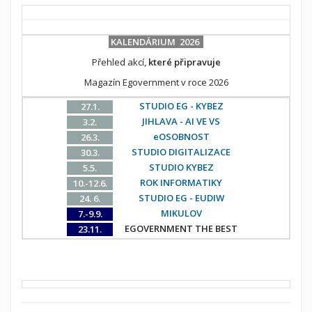
KALENDÁRIUM 2026
Přehled akcí,
které připravuje
Magazín Egovernment v roce 2026
STUDIO EG - KYBEZ
27.1.
JIHLAVA - AI VE VS
3.2.
eOSOBNOST
26.3.
STUDIO DIGITALIZACE
30.3.
STUDIO KYBEZ
5.5.
ROK INFORMATIKY
10.-12.6.
STUDIO EG - EUDIW
24. 6.
MIKULOV
7.-9.9.
EGOVERNMENT THE BEST
23.11.