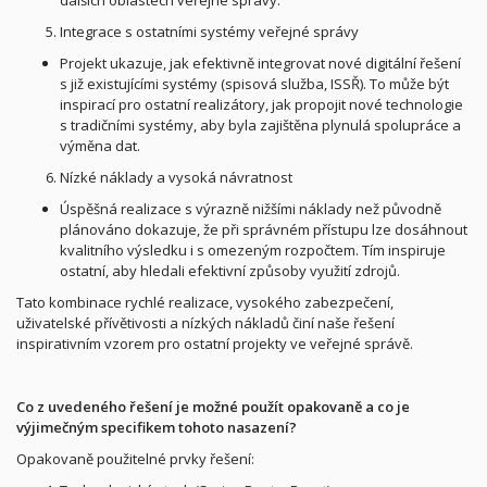
Integrace s ostatními systémy veřejné správy
Projekt ukazuje, jak efektivně integrovat nové digitální řešení
s již existujícími systémy (spisová služba, ISSŘ). To může být
inspirací pro ostatní realizátory, jak propojit nové technologie
s tradičními systémy, aby byla zajištěna plynulá spolupráce a
výměna dat.
Nízké náklady a vysoká návratnost
Úspěšná realizace s výrazně nižšími náklady než původně
plánováno dokazuje, že při správném přístupu lze dosáhnout
kvalitního výsledku i s omezeným rozpočtem. Tím inspiruje
ostatní, aby hledali efektivní způsoby využití zdrojů.
Tato kombinace rychlé realizace, vysokého zabezpečení,
uživatelské přívětivosti a nízkých nákladů činí naše řešení
inspirativním vzorem pro ostatní projekty ve veřejné správě.
Co z uvedeného řešení je možné použít opakovaně a co je
výjimečným specifikem tohoto nasazení?
Opakovaně použitelné prvky řešení: