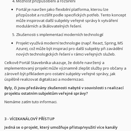
Možnost přizpůsobení a rozšíření
Portál je navržen jako flexibilní platforma, kterou lze
přizpůsobit a rozšířit podle specifických potřeb. Tento koncept
může inspirovat další subjekty veřejné správy k vytváření
modulárních a škálovatelných řešení.
Zkušenosti s implementací moderních technologií
Projekt využívá moderní technologie (např. React, Spring, MS
Azure), což může být inspirací pro další subjekty při zavádění
nových technologických řešení v rámci veřejných služeb.
Celkově Portál Stavebníka ukazuje, že dobře navržený a
implementovaný projekt může významně zlepšit služby pro občany a
zároveň být příkladem pro ostatní subjekty veřejné správy, jak
úspěšně realizovat digitalizaci a modernizaci.
Byly, či jsou předávány zkušenosti nabyté v souvislosti s realizací
projektu ostatním subjektům veřejné správy?
Nemáme zatím tuto informaci.
3 - VÍCEKANÁLOVÝ PŘÍSTUP
Jedná se o projekt, který umožňuje přístup/využití více kanály