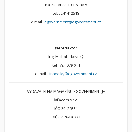
Na Zatlance 10, Praha 5
tel. : 241412518
e-mail.:
egovernment@egovernment.cz
šéfredaktor
Ing. Michal Jirkovský
tel.: 724 079 044
e-mail.:
jirkovsky@egovernment.cz
VYDAVATELEM MAGAZÍNU EGOVERNMENT JE
infocom s.r.o.
IČO 26426331
DIČ CZ 26426331