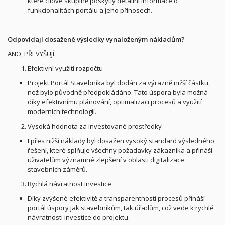
které cílové skupině poskytly detailní informace o
funkcionalitách portálu a jeho přínosech.
Odpovídají dosažené výsledky vynaloženým nákladům?
ANO, PŘEVYŠUJÍ.
Efektivní využití rozpočtu
Projekt Portál Stavebníka byl dodán za výrazně nižší částku,
než bylo původně předpokládáno. Tato úspora byla možná
díky efektivnímu plánování, optimalizaci procesů a využití
moderních technologií.
Vysoká hodnota za investované prostředky
I přes nižší náklady byl dosažen vysoký standard výsledného
řešení, které splňuje všechny požadavky zákazníka a přináší
uživatelům významné zlepšení v oblasti digitalizace
stavebních záměrů.
Rychlá návratnost investice
Díky zvýšené efektivitě a transparentnosti procesů přináší
portál úspory jak stavebníkům, tak úřadům, což vede k rychlé
návratnosti investice do projektu.