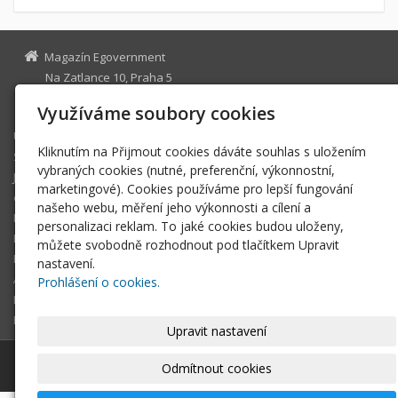
Magazín Egovernment
Na Zatlance 10, Praha 5
egovernment@egovernment.cz
Využíváme soubory cookies
Úvodní stránka
Kliknutím na Přijmout cookies dáváte souhlas s uložením
STUDIO
vybraných cookies (nutné, preferenční, výkonnostní,
JIHLAVA
marketingové). Cookies používáme pro lepší fungování
eOSOBNOST
našeho webu, měření jeho výkonnosti a cílení a
ROK INFORMATIKY
personalizaci reklam. To jaké cookies budou uloženy,
MIKULOV
můžete svobodně rozhodnout pod tlačítkem Upravit
EGOVERNMENT THE BEST
nastavení.
ARCHIV MAGAZÍNU
Prohlášení o cookies.
DOTAZ
REGISTRACE ČTENÁŘE
Upravit nastavení
© 2026
Magazín Egovernment
|
Mapa webu
Odmítnout cookies