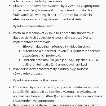
adaptaci na požadavky zákazníka.
Hlavní backendová část systému byla vyvinuta v Spring Boot,
což je osvědčený framework pro vytváření robustních a
škálovatelných webových aplikací. Tato volba umožnila
efektivní integraci různých komponent a služeb.
Vysoká úroveň zabezpečení
Portál musel splňovat vysoké bezpečnostní standardy z
důvodu citlivých údajů, které jsou v něm zpracovávány.
Implementace zahrnovala:
Šifrování dat během přenosu i v klidovém stavu.
Autentizaci a autorizaci uživatelů s využitím moderních
bezpečnostních protokolů.
Ochranu proti útokům, jako jsou SQL injection, XSS, a
další zranitelnosti běžné u webových aplikací.
Pravidelné bezpečnostní testy a audity byly součástí
vývojového procesu.
Vysoká výkonnost a škálovatelnost
Od začátku bylo nutné zajistit, aby portál zvládal velký počet
souběžných uživatelů bez poklesu výkonu. To vyžadovalo
optimalizaci frontendu (React) a zajištění efektivní komunikace
s backendem ve Spring Boot.
Byly nasazeny nástroje pro monitoring a optimalizaci výkonu,