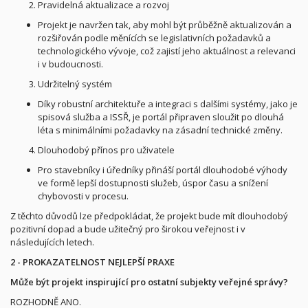
Pravidelná aktualizace a rozvoj
Projekt je navržen tak, aby mohl být průběžně aktualizován a
rozšiřován podle měnících se legislativních požadavků a
technologického vývoje, což zajistí jeho aktuálnost a relevanci
i v budoucnosti.
Udržitelný systém
Díky robustní architektuře a integraci s dalšími systémy, jako je
spisová služba a ISSŘ, je portál připraven sloužit po dlouhá
léta s minimálními požadavky na zásadní technické změny.
Dlouhodobý přínos pro uživatele
Pro stavebníky i úředníky přináší portál dlouhodobé výhody
ve formě lepší dostupnosti služeb, úspor času a snížení
chybovosti v procesu.
Z těchto důvodů lze předpokládat, že projekt bude mít dlouhodobý
pozitivní dopad a bude užitečný pro širokou veřejnost i v
následujících letech.
2 - PROKAZATELNOST NEJLEPŠÍ PRAXE
Může být projekt inspirující pro ostatní subjekty veřejné správy?
ROZHODNĚ ANO.