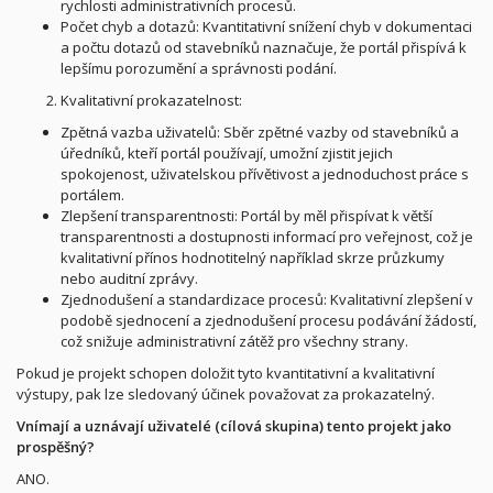
rychlosti administrativních procesů.
Počet chyb a dotazů: Kvantitativní snížení chyb v dokumentaci
a počtu dotazů od stavebníků naznačuje, že portál přispívá k
lepšímu porozumění a správnosti podání.
Kvalitativní prokazatelnost:
Zpětná vazba uživatelů: Sběr zpětné vazby od stavebníků a
úředníků, kteří portál používají, umožní zjistit jejich
spokojenost, uživatelskou přívětivost a jednoduchost práce s
portálem.
Zlepšení transparentnosti: Portál by měl přispívat k větší
transparentnosti a dostupnosti informací pro veřejnost, což je
kvalitativní přínos hodnotitelný například skrze průzkumy
nebo auditní zprávy.
Zjednodušení a standardizace procesů: Kvalitativní zlepšení v
podobě sjednocení a zjednodušení procesu podávání žádostí,
což snižuje administrativní zátěž pro všechny strany.
Pokud je projekt schopen doložit tyto kvantitativní a kvalitativní
výstupy, pak lze sledovaný účinek považovat za prokazatelný.
Vnímají a uznávají uživatelé (cílová skupina) tento projekt jako
prospěšný?
ANO.