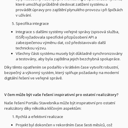
které umožňují průběžně sledovat zatížení systému a
provádět úpravy pro zajištění plynulého provozu i při špičkách
v užívání.
Specifika integrace
Integrace s dalšími systémy veřejné správy (spisová služba,
ISSŘ) vyžadovala specifické přizpůsobení API a
zabezpečenou výměnu dat, což představovalo další
technickou výzvu.
Všechny části systému musely být důkladně synchronizovány
a testovány, aby byla zajištěna jejich bezchybná spolupráce.
Díky těmto opatřením se podařilo v krátkém čase vytvořit robustní,
bezpečný a výkonný systém, který splňuje požadavky na moderní
digitální řešení ve veřejné správě.
V čem může být vaše řešení inspirativní pro ostatní realizátory?
Naše řešení Portálu Stavebníka může být inspirativní pro ostatní
realizátory díky několika klíčovým aspektům:
Rychlá a efektivní realizace
Projekt byl dokončen v rekordním čase šesti měsíců, což