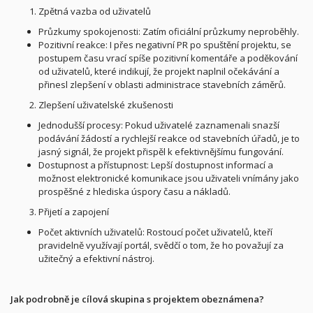
Zpětná vazba od uživatelů
Průzkumy spokojenosti: Zatím oficiální průzkumy neproběhly.
Pozitivní reakce: I přes negativní PR po spuštění projektu, se
postupem času vrací spíše pozitivní komentáře a poděkování
od uživatelů, které indikují, že projekt naplnil očekávání a
přinesl zlepšení v oblasti administrace stavebních záměrů.
Zlepšení uživatelské zkušenosti
Jednodušší procesy: Pokud uživatelé zaznamenali snazší
podávání žádostí a rychlejší reakce od stavebních úřadů, je to
jasný signál, že projekt přispěl k efektivnějšímu fungování.
Dostupnost a přístupnost: Lepší dostupnost informací a
možnost elektronické komunikace jsou uživateli vnímány jako
prospěšné z hlediska úspory času a nákladů.
Přijetí a zapojení
Počet aktivních uživatelů: Rostoucí počet uživatelů, kteří
pravidelně využívají portál, svědčí o tom, že ho považují za
užitečný a efektivní nástroj.
Jak podrobně je cílová skupina s projektem obeznámena?