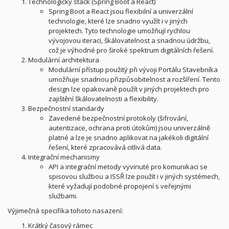
Technologický stack (Spring Boot a React)
Spring Boot a React jsou flexibilní a univerzální
technologie, které lze snadno využít i v jiných
projektech. Tyto technologie umožňují rychlou
vývojovou iteraci, škálovatelnost a snadnou údržbu,
což je výhodné pro široké spektrum digitálních řešení.
Modulární architektura
Modulární přístup použitý při vývoji Portálu Stavebníka
umožňuje snadnou přizpůsobitelnost a rozšíření. Tento
design lze opakovaně použít v jiných projektech pro
zajištění škálovatelnosti a flexibility.
Bezpečnostní standardy
Zavedené bezpečnostní protokoly (šifrování,
autentizace, ochrana proti útokům) jsou univerzálně
platné a lze je snadno aplikovat na jakékoli digitální
řešení, které zpracovává citlivá data.
Integrační mechanismy
API a integrační metody vyvinuté pro komunikaci se
spisovou službou a ISSŘ lze použít i v jiných systémech,
které vyžadují podobné propojení s veřejnými
službami.
Výjimečná specifika tohoto nasazení:
Krátký časový rámec