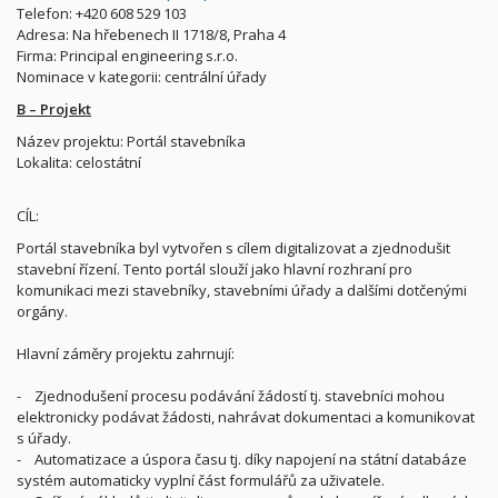
Telefon: +420 608 529 103
Adresa: Na hřebenech II 1718/8, Praha 4
Firma: Principal engineering s.r.o.
Nominace v kategorii: centrální úřady
B – Projekt
Název projektu: Portál stavebníka
Lokalita: celostátní
CÍL:
Portál stavebníka byl vytvořen s cílem digitalizovat a zjednodušit
stavební řízení. Tento portál slouží jako hlavní rozhraní pro
komunikaci mezi stavebníky, stavebními úřady a dalšími dotčenými
orgány.
Hlavní záměry projektu zahrnují:
- Zjednodušení procesu podávání žádostí tj. stavebníci mohou
elektronicky podávat žádosti, nahrávat dokumentaci a komunikovat
s úřady.
- Automatizace a úspora času tj. díky napojení na státní databáze
systém automaticky vyplní část formulářů za uživatele.