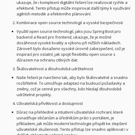
ukazuje, že i komplexní digitální řešení lze realizovat rychle a
efektivně. Tento přístup může inspirovat další týmy k využívání
agilních metodik a efektivního plánování.
Kombinace open source technologií a vysoké bezpečnosti
Využití open source technologií, jako jsou Spring Boot pro
backend a React pro frontend, ukazuje, že je možné
dosáhnout vysoké kvality a výkonu při nižších nákladech.
Zároveň bylo dosaženo vysoké úrovně zabezpečení, což je
inspirací pro ostatní, jak spojit flexibilitu open source s
důrazem na ochranu citlivých dat.
Škálovatelnost a dlouhodobá udržitelnost
Naše řešení je navrženo tak, aby bylo škálovatelné a snadno
rozšiřitelné. To umožňuje adaptaci na budoucí požadavky a
změny, což je cenné pro všechny, kdo hledají dlouhodobě
udržitelné projekty.
Uživatelská přívětivost a dostupnost
Důraz na přehledné a intuitivní uživatelské rozhraní, které
usnadňuje občanům a úředníkům práci s portálem, je
příkladem, jak může moderní technologie přispět ke zlepšení
uživatelské zkušenosti. Tento přístup lze snadno aplikovat i v
dalších oblastech veřejné správy.