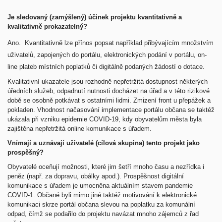
Je sledovaný (zamýšlený) účinek projektu kvantitativně a
kvalitativně prokazatelný?
Ano. Kvantitativně lze přínos popsat například přibývajícím množstvím
uživatelů, zapojených do portálu, elektronických podání v portálu, on-
line plateb místních poplatků či digitálně podaných žádostí o dotace.
Kvalitativní ukazatele jsou rozhodně nepřetržitá dostupnost některých
úředních služeb, odpadnutí nutnosti docházet na úřad a v této rizikové
době se osobně potkávat s ostatními lidmi. Zmizení front u přepážek a
pokladen. Vhodnost načasování implementace portálu občana se taktéž
ukázala při vzniku epidemie COVID-19, kdy obyvatelům města byla
zajištěna nepřetržitá online komunikace s úřadem.
Vnímají a uznávají uživatelé (cílová skupina) tento projekt jako
prospěšný?
Obyvatelé oceňují možnosti, které jim šetří mnoho času a nezřídka i
peněz (např. za dopravu, obálky apod.). Prospěšnost digitální
komunikace s úřadem je umocněna aktuálním stavem pandemie
COVID-1. Občané byli mimo jiné taktéž motivování k elektronické
komunikaci skrze portál občana slevou na poplatku za komunální
odpad, čímž se podařilo do projektu navázat mnoho zájemců z řad