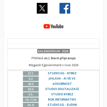
KALENDÁRIUM 2026
Přehled akcí,
které připravuje
Magazín Egovernment v roce 2026
STUDIO EG - KYBEZ
27.1.
JIHLAVA - AI VE VS
3.2.
eOSOBNOST
26.3.
STUDIO DIGITALIZACE
30.3.
STUDIO KYBEZ
5.5.
ROK INFORMATIKY
10.-12.6.
STUDIO EG - EUDIW
24. 6.