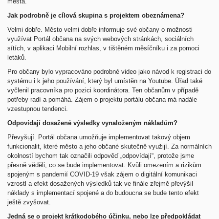
města.
Jak podrobně je cílová skupina s projektem obeznámena?
Velmi dobře. Město velmi dobře informuje své občany o možnosti
využívat Portál občana na svých webových stránkách, sociálních
sítích, v aplikaci Mobilní rozhlas, v tištěném měsíčníku i za pomoci
letáků.
Pro občany bylo vypracováno podrobné video jako návod k registraci do
systému i k jeho používání, který byl umístěn na Youtube. Úřad také
vyčlenil pracovníka pro pozici koordinátora. Ten občanům v případě
potřeby radí a pomáhá. Zájem o projektu portálu občana má nadále
vzestupnou tendenci.
Odpovídají dosažené výsledky vynaloženým nákladům?
Převyšují. Portál občana umožňuje implementovat takový objem
funkcionalit, které město a jeho občané skutečně využijí. Za normálních
okolností bychom tak označili odpověď „odpovídají“, protože jsme
přesně věděli, co se bude implementovat. Kvůli omezením a rizikům
spojeným s pandemií COVID-19 však zájem o digitální komunikaci
vzrostl a efekt dosažených výsledků tak ve finále zřejmě převýšil
náklady s implementací spojené a do budoucna se bude tento efekt
ještě zvyšovat.
Jedná se o projekt krátkodobého účinku, nebo lze předpokládat