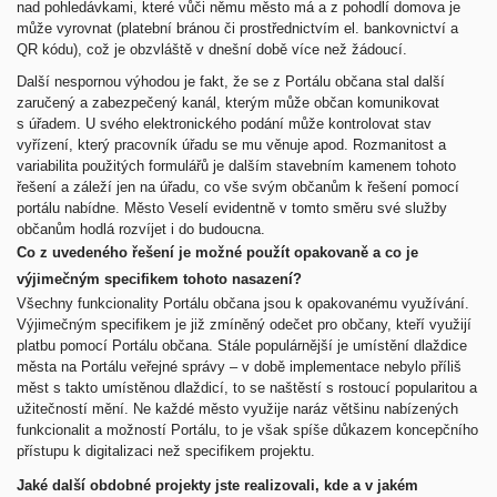
nad pohledávkami, které vůči němu město má a z pohodlí domova je
může vyrovnat (platební bránou či prostřednictvím el. bankovnictví a
QR kódu), což je obzvláště v dnešní době více než žádoucí.
Další nespornou výhodou je fakt, že se z Portálu občana stal další
zaručený a zabezpečený kanál, kterým může občan komunikovat
s úřadem. U svého elektronického podání může kontrolovat stav
vyřízení, který pracovník úřadu se mu věnuje apod. Rozmanitost a
variabilita použitých formulářů je dalším stavebním kamenem tohoto
řešení a záleží jen na úřadu, co vše svým občanům k řešení pomocí
portálu nabídne. Město Veselí evidentně v tomto směru své služby
občanům hodlá rozvíjet i do budoucna.
Co z uvedeného řešení je možné použít opakovaně a co je
výjimečným specifikem tohoto nasazení?
Všechny funkcionality Portálu občana jsou k opakovanému využívání.
Výjimečným specifikem je již zmíněný odečet pro občany, kteří využijí
platbu pomocí Portálu občana. Stále populárnější je umístění dlaždice
města na Portálu veřejné správy – v době implementace nebylo příliš
měst s takto umístěnou dlaždicí, to se naštěstí s rostoucí popularitou a
užitečností mění. Ne každé město využije naráz většinu nabízených
funkcionalit a možností Portálu, to je však spíše důkazem koncepčního
přístupu k digitalizaci než specifikem projektu.
Jaké další obdobné projekty jste realizovali, kde a v jakém