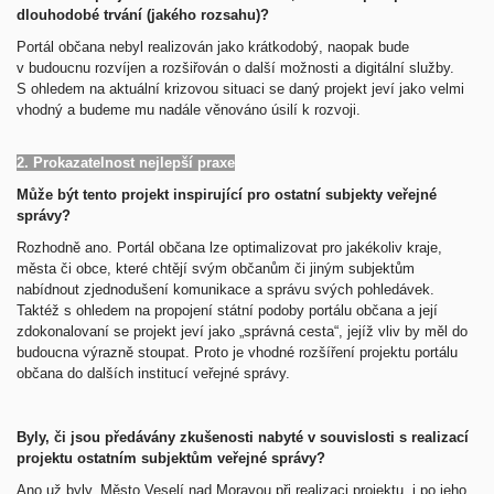
dlouhodobé trvání (jakého rozsahu)?
Portál občana nebyl realizován jako krátkodobý, naopak bude
v budoucnu rozvíjen a rozšiřován o další možnosti a digitální služby.
S ohledem na aktuální krizovou situaci se daný projekt jeví jako velmi
vhodný a budeme mu nadále věnováno úsilí k rozvoji.
2. Prokazatelnost nejlepší praxe
Může být tento projekt inspirující pro ostatní subjekty veřejné
správy?
Rozhodně ano. Portál občana lze optimalizovat pro jakékoliv kraje,
města či obce, které chtějí svým občanům či jiným subjektům
nabídnout zjednodušení komunikace a správu svých pohledávek.
Taktéž s ohledem na propojení státní podoby portálu občana a její
zdokonalovaní se projekt jeví jako „správná cesta“, jejíž vliv by měl do
budoucna výrazně stoupat. Proto je vhodné rozšíření projektu portálu
občana do dalších institucí veřejné správy.
Byly, či jsou předávány zkušenosti nabyté v souvislosti s realizací
projektu ostatním subjektům veřejné správy?
Ano už byly. Město Veselí nad Moravou při realizaci projektu, i po jeho