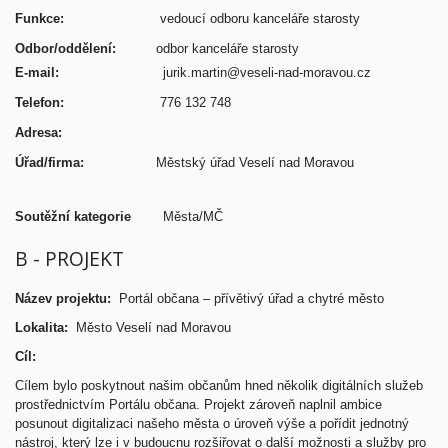
Funkce:
vedoucí odboru kanceláře starosty
Odbor/oddělení:
odbor kanceláře starosty
E-mail:
jurik.martin@veseli-nad-moravou.cz
Telefon:
776 132 748
Adresa:
Úřad/firma:
Městský úřad Veselí nad Moravou
Soutěžní kategorie
Města/MČ
B - PROJEKT
Název projektu:
Portál občana – přívětivý úřad a chytré město
Lokalita:
Město Veselí nad Moravou
Cíl:
Cílem bylo poskytnout našim občanům hned několik digitálních služeb
prostřednictvím Portálu občana. Projekt zároveň naplnil ambice
posunout digitalizaci našeho města o úroveň výše a pořídit jednotný
nástroj, který lze i v budoucnu rozšiřovat o další možnosti a služby pro