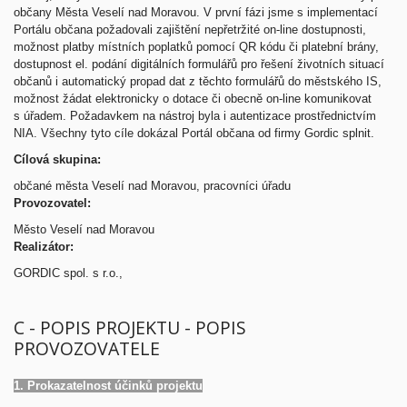
občany Města Veselí nad Moravou. V první fázi jsme s implementací
Portálu občana požadovali zajištění nepřetržité on-line dostupnosti,
možnost platby místních poplatků pomocí QR kódu či platební brány,
dostupnost el. podání digitálních formulářů pro řešení životních situací
občanů i automatický propad dat z těchto formulářů do městského IS,
možnost žádat elektronicky o dotace či obecně on-line komunikovat
s úřadem. Požadavkem na nástroj byla i autentizace prostřednictvím
NIA. Všechny tyto cíle dokázal Portál občana od firmy Gordic splnit.
Cílová skupina:
občané města Veselí nad Moravou, pracovníci úřadu
Provozovatel:
Město Veselí nad Moravou
Realizátor:
GORDIC spol. s r.o.,
C - POPIS PROJEKTU - POPIS
PROVOZOVATELE
1. Prokazatelnost účinků projektu