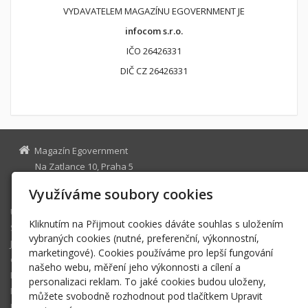
VYDAVATELEM MAGAZÍNU EGOVERNMENT JE
infocom s.r.o.
IČO 26426331
DIČ CZ 26426331
Magazín Egovernment
Na Zatlance 10, Praha 5
egovernment@egovernment.cz
Využíváme soubory cookies
Úvodní stránka
Kliknutím na Přijmout cookies dáváte souhlas s uložením
STUDIO
vybraných cookies (nutné, preferenční, výkonnostní,
JIHLAVA
marketingové). Cookies používáme pro lepší fungování
eOSOBNOST
našeho webu, měření jeho výkonnosti a cílení a
ROK INFORMATIKY
personalizaci reklam. To jaké cookies budou uloženy,
MIKULOV
můžete svobodně rozhodnout pod tlačítkem Upravit
EGOVERNMENT THE BEST