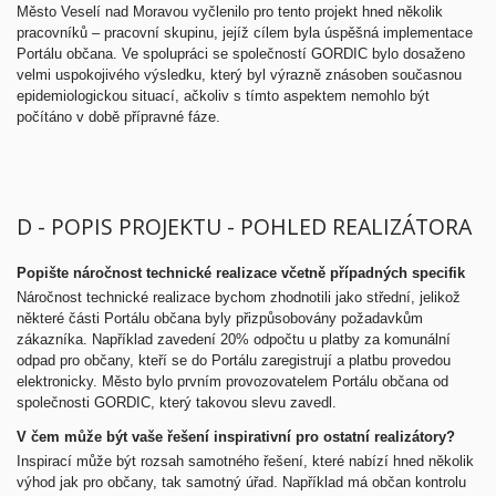
Město Veselí nad Moravou vyčlenilo pro tento projekt hned několik
pracovníků – pracovní skupinu, jejíž cílem byla úspěšná implementace
Portálu občana. Ve spolupráci se společností GORDIC bylo dosaženo
velmi uspokojivého výsledku, který byl výrazně znásoben současnou
epidemiologickou situací, ačkoliv s tímto aspektem nemohlo být
počítáno v době přípravné fáze.
D - POPIS PROJEKTU - POHLED REALIZÁTORA
Popište náročnost technické realizace včetně případných specifik
Náročnost technické realizace bychom zhodnotili jako střední, jelikož
některé části Portálu občana byly přizpůsobovány požadavkům
zákazníka. Například zavedení 20% odpočtu u platby za komunální
odpad pro občany, kteří se do Portálu zaregistrují a platbu provedou
elektronicky. Město bylo prvním provozovatelem Portálu občana od
společnosti GORDIC, který takovou slevu zavedl.
V čem může být vaše řešení inspirativní pro ostatní realizátory?
Inspirací může být rozsah samotného řešení, které nabízí hned několik
výhod jak pro občany, tak samotný úřad. Například má občan kontrolu