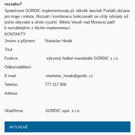
rozsahu?
Společnost GORDIC implementovala již několik desítek Portálů občana
pro kraje i města. Rozsah i kombinace funkcionalit se vždy odvíjely od
počtu obyvatel a účelu využití. Město Veselí nad Moravou patří
k rozsáhlejším z těchto implementací.
KONTAKTY
Jméno a příjmení: Stanislav Horák
Titul:
Funkce: výkonný ředitel mandatáře GORDIC s.r.o.
Odbor/oddělení:
E-mail: stanislav_horak@gordic.cz
Telefon: 777 217 858
Adresa:
Úřad/firma: GORDIC spol. s r.o.
AKTUÁLNĚ