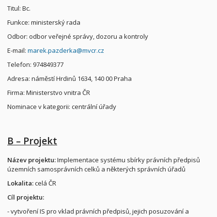
Titul: Bc.
Funkce: ministerský rada
Odbor: odbor veřejné správy, dozoru a kontroly
E-mail:
marek.pazderka@mvcr.cz
Telefon: 974849377
Adresa: náměstí Hrdinů 1634, 140 00 Praha
Firma: Ministerstvo vnitra ČR
Nominace v kategorii: centrální úřady
B – Projekt
Název projektu:
Implementace systému sbírky právních předpisů
územních samosprávních celků a některých správních úřadů
Lokalita:
celá ČR
Cíl projektu:
- vytvoření IS pro vklad právních předpisů, jejich posuzování a