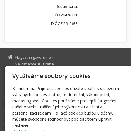
infocom s.r.o.
IČO 26426331
DIČ CZ 26426331
Magazín Egovernment
Na Zatlance 10, Praha 5
egovernment@egovernment.cz
Využíváme soubory cookies
Úvodní stránka
Kliknutím na Přijmout cookies dáváte souhlas s uložením
STUDIO
vybraných cookies (nutné, preferenční, výkonnostní,
JIHLAVA
marketingové). Cookies používáme pro lepší fungování
eOSOBNOST
našeho webu, měření jeho výkonnosti a cílení a
ROK INFORMATIKY
personalizaci reklam. To jaké cookies budou uloženy,
MIKULOV
můžete svobodně rozhodnout pod tlačítkem Upravit
EGOVERNMENT THE BEST
nastavení.
ARCHIV MAGAZÍNU