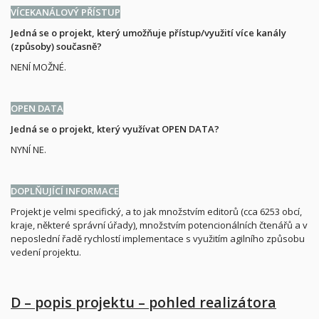
VÍCEKANÁLOVÝ PŘÍSTUP
Jedná se o projekt, který umožňuje přístup/využití více kanály
(způsoby) současně?
NENÍ MOŽNÉ.
OPEN DATA
Jedná se o projekt, který využívat OPEN DATA?
NYNÍ NE.
DOPLŇUJÍCÍ INFORMACE
Projekt je velmi specifický, a to jak množstvím editorů (cca 6253 obcí,
kraje, některé správní úřady), množstvím potencionálních čtenářů a v
neposlední řadě rychlostí implementace s využitím agilního způsobu
vedení projektu.
D – popis projektu – pohled realizátora