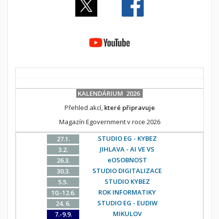
KALENDÁRIUM 2026
Přehled akcí,
které připravuje
Magazín Egovernment v roce 2026
STUDIO EG - KYBEZ
27.1.
JIHLAVA - AI VE VS
3.2.
eOSOBNOST
26.3.
STUDIO DIGITALIZACE
30.3.
STUDIO KYBEZ
5.5.
ROK INFORMATIKY
10.-12.6.
STUDIO EG - EUDIW
24. 6.
MIKULOV
7.-9.9.