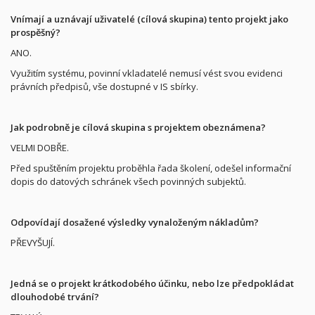
Vnímají a uznávají uživatelé (cílová skupina) tento projekt jako
prospěšný?
ANO.
Využitím systému, povinní vkladatelé nemusí vést svou evidenci
právních předpisů, vše dostupné v IS sbírky.
Jak podrobně je cílová skupina s projektem obeznámena?
VELMI DOBŘE.
Před spuštěním projektu proběhla řada školení, odešel informační
dopis do datových schránek všech povinných subjektů.
Odpovídají dosažené výsledky vynaloženým nákladům?
PŘEVYŠUJÍ.
Jedná se o projekt krátkodobého účinku, nebo lze předpokládat
dlouhodobé trvání?