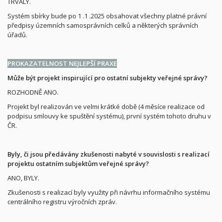
TRVALÝ.
Systém sbírky bude po 1 .1 .2025 obsahovat všechny platné právní
předpisy územních samosprávních celků a některých správních
úřadů.
PROKAZATELNOST NEJLEPŠÍ PRAXE
Může být projekt inspirující pro ostatní subjekty veřejné správy?
ROZHODNĚ ANO.
Projekt byl realizován ve velmi krátké době (4 měsíce realizace od
podpisu smlouvy ke spuštění systému), první systém tohoto druhu v
ČR.
Byly, či jsou předávány zkušenosti nabyté v souvislosti s realizací
projektu ostatním subjektům veřejné správy?
ANO, BYLY.
Zkušenosti s realizací byly využity při návrhu informačního systému
centrálního registru výročních zpráv.