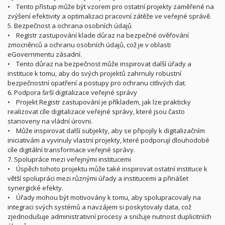
• Tento přístup může být vzorem pro ostatní projekty zaměřené na
zvýšení efektivity a optimalizaci pracovní zátěže ve veřejné správě.
5. Bezpečnost a ochrana osobních údajů
• Registr zastupování klade důraz na bezpečné ověřování
zmocněnců a ochranu osobních údajů, což je v oblasti
eGovernmentu zásadní.
• Tento důraz na bezpečnost může inspirovat další úřady a
instituce k tomu, aby do svých projektů zahrnuly robustní
bezpečnostní opatření a postupy pro ochranu citlivých dat.
6. Podpora širší digitalizace veřejné správy
• Projekt Registr zastupování je příkladem, jak lze prakticky
realizovat cíle digitalizace veřejné správy, které jsou často
stanoveny na vládní úrovni.
• Může inspirovat další subjekty, aby se připojily k digitalizačním
iniciativám a vyvinuly vlastní projekty, které podporují dlouhodobé
cíle digitální transformace veřejné správy.
7. Spolupráce mezi veřejnými institucemi
• Úspěch tohoto projektu může také inspirovat ostatní instituce k
větší spolupráci mezi různými úřady a institucemi a přinášet
synergické efekty.
• Úřady mohou být motivovány k tomu, aby spolupracovaly na
integraci svých systémů a navzájem si poskytovaly data, což
zjednodušuje administrativní procesy a snižuje nutnost duplicitních