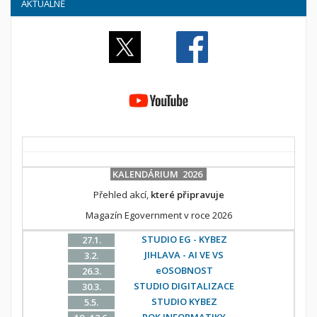
AKTUÁLNĚ
KALENDÁRIUM 2026
Přehled akcí,
které připravuje
Magazín Egovernment v roce 2026
STUDIO EG - KYBEZ
27.1.
JIHLAVA - AI VE VS
3.2.
eOSOBNOST
26.3.
STUDIO DIGITALIZACE
30.3.
STUDIO KYBEZ
5.5.
ROK INFORMATIKY