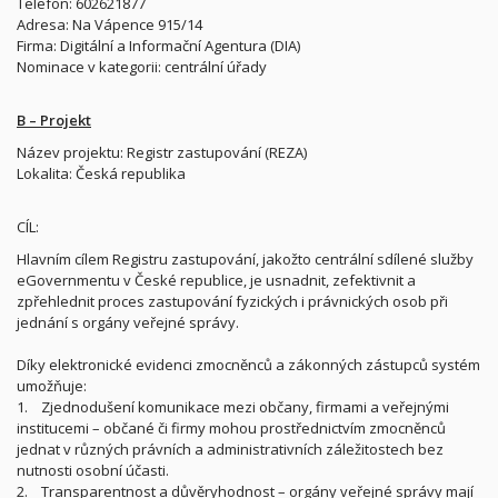
Telefon: 602621877
Adresa: Na Vápence 915/14
Firma: Digitální a Informační Agentura (DIA)
Nominace v kategorii: centrální úřady
B – Projekt
Název projektu: Registr zastupování (REZA)
Lokalita: Česká republika
CÍL:
Hlavním cílem Registru zastupování, jakožto centrální sdílené služby
eGovernmentu v České republice, je usnadnit, zefektivnit a
zpřehlednit proces zastupování fyzických i právnických osob při
jednání s orgány veřejné správy.
Díky elektronické evidenci zmocněnců a zákonných zástupců systém
umožňuje:
1. Zjednodušení komunikace mezi občany, firmami a veřejnými
institucemi – občané či firmy mohou prostřednictvím zmocněnců
jednat v různých právních a administrativních záležitostech bez
nutnosti osobní účasti.
2. Transparentnost a důvěryhodnost – orgány veřejné správy mají