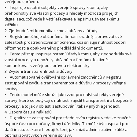
veřejnou správou.
• Inspiruje ostatní subjekty veřejné správy k tomu, aby
přehodnotily své vlastní procesy a hledaly možnosti pro jejich
digitalizaci, což vede k větší efektivitě a lepšímu uživatelskému
zážitku.
2. Zjednodušení komunikace mezi občany a úřady
• Registr umožňuje občanům a firmám snadněji spravovat své
záležitosti prostřednictvím zmocněnců, což snižuje nutnost osobní
přítomnosti a opakovaného předkládání dokumentů.
• Tento přístup inspiruje ostatní úřady k tomu, aby zjednodušily své
vlastní procesy a umožnily občanům a firmám efektivněji
komunikovat s veřejnou správou elektronicky.
3. Zvýšení transparentnosti a důvěry
• Automatizované ověřování oprávnění zmocněnců v Registru
zastupování zvyšuje transparentnost a důvěru v procesy veřejné
správy.
• Tento model může sloužit jako vzor pro další subjekty veřejné
správy, které se potýkají s nutností zajistit transparentní a bezpečné
procesy, a to jak v oblasti zastupování, tak i v jiných agendách.
4. Úspora času a nákladů
• Digitalizace zastupování prostřednictvím registru vede ke značné
úspoře času pro občany, firmy i úředníky. To může být inspirací pro
další instituce, které hledají řešení, jak snížit administrativní zátěž a
optimalizovat výkon veřejné správy.