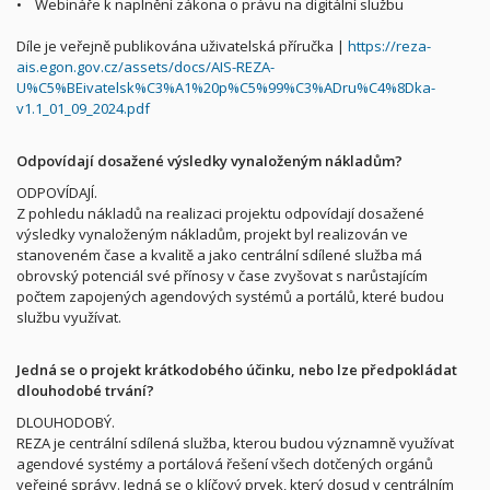
• Webináře k naplnění zákona o právu na digitální službu
Díle je veřejně publikována uživatelská příručka |
https://reza-
ais.egon.gov.cz/assets/docs/AIS-REZA-
U%C5%BEivatelsk%C3%A1%20p%C5%99%C3%ADru%C4%8Dka-
v1.1_01_09_2024.pdf
Odpovídají dosažené výsledky vynaloženým nákladům?
ODPOVÍDAJÍ.
Z pohledu nákladů na realizaci projektu odpovídají dosažené
výsledky vynaloženým nákladům, projekt byl realizován ve
stanoveném čase a kvalitě a jako centrální sdílené služba má
obrovský potenciál své přínosy v čase zvyšovat s narůstajícím
počtem zapojených agendových systémů a portálů, které budou
službu využívat.
Jedná se o projekt krátkodobého účinku, nebo lze předpokládat
dlouhodobé trvání?
DLOUHODOBÝ.
REZA je centrální sdílená služba, kterou budou významně využívat
agendové systémy a portálová řešení všech dotčených orgánů
veřejné správy. Jedná se o klíčový prvek, který dosud v centrálním