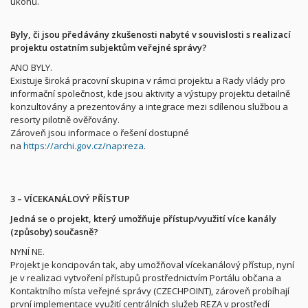
úkonů.
Byly, či jsou předávány zkušenosti nabyté v souvislosti s realizací
projektu ostatním subjektům veřejné správy?
ANO BYLY.
Existuje široká pracovní skupina v rámci projektu a Rady vlády pro
informační společnost, kde jsou aktivity a výstupy projektu detailně
konzultovány a prezentovány a integrace mezi sdílenou službou a
resorty pilotně ověřovány.
Zároveň jsou informace o řešení dostupné
na
https://archi.gov.cz/nap:reza
.
3 – VÍCEKANÁLOVÝ PŘÍSTUP
Jedná se o projekt, který umožňuje přístup/využití více kanály
(způsoby) současně?
NYNÍ NE.
Projekt je koncipován tak, aby umožňoval vícekanálový přístup, nyní
je v realizaci vytvoření přístupů prostřednictvím Portálu občana a
Kontaktního místa veřejné správy (CZECHPOINT), zároveň probíhají
první implementace využití centrálních služeb REZA v prostředí