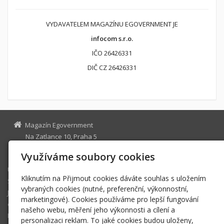
VYDAVATELEM MAGAZÍNU EGOVERNMENT JE
infocom s.r.o.
IČO 26426331
DIČ CZ 26426331
Magazín Egovernment
Na Zatlance 10, Praha 5
egovernment@egovernment.cz
Využíváme soubory cookies
Úvodní stránka
Kliknutím na Přijmout cookies dáváte souhlas s uložením
STUDIO
vybraných cookies (nutné, preferenční, výkonnostní,
JIHLAVA
marketingové). Cookies používáme pro lepší fungování
eOSOBNOST
našeho webu, měření jeho výkonnosti a cílení a
ROK INFORMATIKY
personalizaci reklam. To jaké cookies budou uloženy,