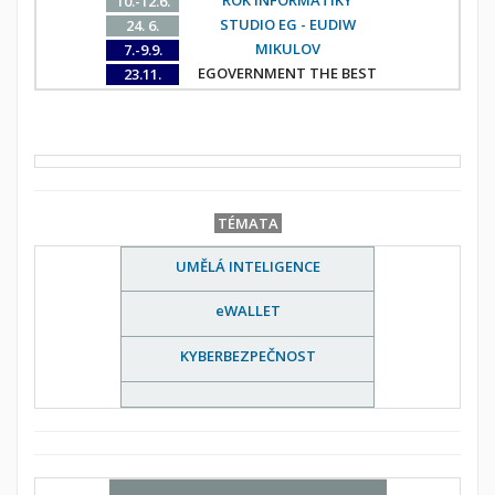
10.-12.6.
STUDIO EG - EUDIW
24. 6.
MIKULOV
7.-9.9.
EGOVERNMENT THE BEST
23.11.
TÉMATA
UMĚLÁ INTELIGENCE
eWALLET
KYBERBEZPEČNOST