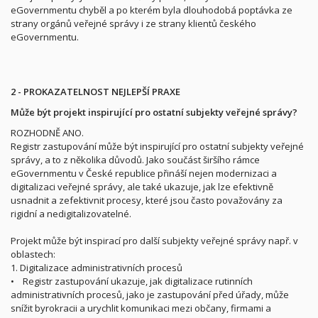
eGovernmentu chyběl a po kterém byla dlouhodobá poptávka ze
strany orgánů veřejné správy i ze strany klientů českého
eGovernmentu.
2 - PROKAZATELNOST NEJLEPŠÍ PRAXE
Může být projekt inspirující pro ostatní subjekty veřejné správy?
ROZHODNĚ ANO.
Registr zastupování může být inspirující pro ostatní subjekty veřejné
správy, a to z několika důvodů. Jako součást širšího rámce
eGovernmentu v České republice přináší nejen modernizaci a
digitalizaci veřejné správy, ale také ukazuje, jak lze efektivně
usnadnit a zefektivnit procesy, které jsou často považovány za
rigidní a nedigitalizovatelné.
Projekt může být inspirací pro další subjekty veřejné správy např. v
oblastech:
1. Digitalizace administrativních procesů
• Registr zastupování ukazuje, jak digitalizace rutinních
administrativních procesů, jako je zastupování před úřady, může
snížit byrokracii a urychlit komunikaci mezi občany, firmami a