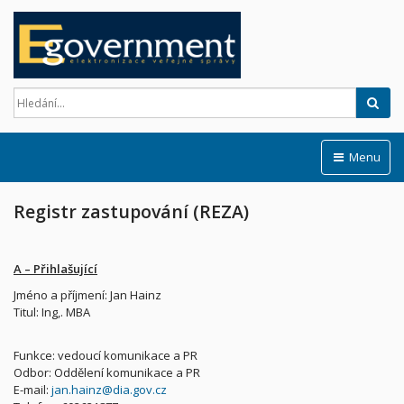
Hled
Menu
Registr zastupování (REZA)
A – Přihlašující
Jméno a příjmení: Jan Hainz
Titul: Ing,. MBA
Funkce: vedoucí komunikace a PR
Odbor: Oddělení komunikace a PR
E-mail:
jan.hainz@dia.gov.cz