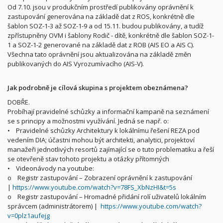
Od 7.10. jsou v produkčním prostředí publikovány oprávnění k
zastupování generována na základě dat z ROS, konkrétně dle
šablon SOZ-1-3 až SOZ-1-9 a od 15.11. budou publikovány, a tudíž
zpřístupněny OVM i šablony Rodič - dítě, konkrétně dle šablon SOZ-1-
1 a SOZ-1-2 generované na základě dat z ROB (AIS EO a AIS C).
Všechna tato oprávnění jsou aktualizována na základě změn
publikovaných do AIS Vyrozumívacího (AIS-V).
Jak podrobně je cílová skupina s projektem obeznámena?
DOBŘE.
Probíhají pravidelné schůzky a informační kampaně na seznámení
se s principy a možnostmi využívání. Jedná se např. o:
• Pravidelné schůzky Architektury k lokálnímu řešení REZA pod
vedením DIA; účastni mohou být architekti, analytici, projektoví
manažeři jednotlivých resortů zajímající se o tuto problematiku a řeší
se otevřeně stav tohoto projektu a otázky přítomných
• Videonávody na youtube:
o Registr zastupování – Zobrazení oprávnění k zastupování
|
https://www.youtube.com/watch?v=78FS_XbNzHI&t=5s
o Registr zastupování – Hromadné přidání rolí uživatelů lokálním
správcem (administrátorem) |
https://www.youtube.com/watch?
v=0plz1aufejg