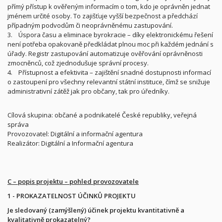
přímý přístup k ověřeným informacím o tom, kdo je oprávněn jednat
jménem určité osoby. To zajišťuje vyšší bezpečnost a předchází
případným podvodům či neoprávněnému zastupování.
3. Úspora času a eliminace byrokracie – díky elektronickému řešení
není potřeba opakovaně předkládat plnou moc při každém jednání s
úřady. Registr zastupování automatizuje ověřování oprávněnosti
zmocněnců, což zjednodušuje správní procesy.
4. Přístupnost a efektivita – zajištění snadné dostupnosti informací
o zastoupení pro všechny relevantní státní instituce, čímž se snižuje
administrativní zátěž jak pro občany, tak pro úředníky.
Cílová skupina: občané a podnikatelé České republiky, veřejná
správa
Provozovatel: Digitální a informační agentura
Realizátor: Digitální a Informační agentura
C – popis projektu – pohled provozovatele
1 - PROKAZATELNOST ÚČINKŮ PROJEKTU
Je sledovaný (zamýšlený) účinek projektu kvantitativně a
kvalitativně prokazatelný?