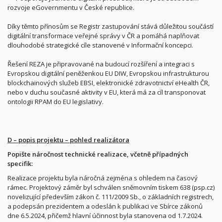
rozvoje eGovernmentu v České republice.
Díky těmto přínosům se Registr zastupování stává důležitou součástí
digitální transformace veřejné správy v ČR a pomáhá naplňovat
dlouhodobé strategické cíle stanovené v Informační koncepci.
Řešení REZA je připravované na budoucí rozšíření a integraci s
Evropskou digitální peněženkou EU DIW, Evropskou infrastrukturou
blockchainových služeb EBSI, elektronické zdravotnictví eHealth ČR,
nebo v duchu současné aktivity v EU, která má za cíl transponovat
ontologii RPAM do EU legislativy.
D – popis projektu – pohled realizátora
Popište náročnost technické realizace, včetně případných
specifik:
Realizace projektu byla náročná zejména s ohledem na časový
rámec. Projektový záměr byl schválen sněmovním tiskem 638 (psp.cz)
novelizující především zákon č. 111/2009 Sb., o základních registrech,
a podepsán prezidentem a odeslán k publikaci ve Sbírce zákonů
dne 6.5.2024, přičemž hlavní účinnost byla stanovena od 1.7.2024.