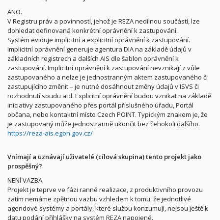
ANO.
V Registru práv a povinností, jehož je REZA nedílnou součástí, lze
dohledat definovaná konkrétní oprávnění k zastupování.
Systém eviduje implicitní a explicitní oprávnění k zastupování.
Implicitní oprávnění generuje agentura DIA na základě údajů v
základních registrech a dalších AIS dle šablon oprávnění k
zastupování. Implicitní oprávnění k zastupování nevznikají z vůle
zastupovaného a nelze je jednostranným aktem zastupovaného či
zastupujícího změnit – je nutné dosáhnout změny údajů v ISVS či
rozhodnutí soudu atd. Explicitní oprávnění budou vznikat na základě
iniciativy zastupovaného přes portál příslušného úřadu, Portál
občana, nebo kontaktní místo Czech POINT. Typickým znakem je, že
je zastupovaný může jednostranně ukončit bez čehokoli dalšího.
https://reza-ais.egon.gov.cz/
Vnímají a uznávají uživatelé (cílová skupina) tento projekt jako
prospěšný?
NENÍ VAZBA.
Projekt je teprve ve fázi ranné realizace, z produktivního provozu
zatím nemáme zpětnou vazbu vzhledem k tomu, že jednotlivé
agendové systémy a portály, které službu konzumují, nejsou ještě k
datu podání přihlášky na systém REZA napojené.