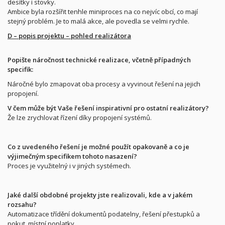
desítky i stovky.
Ambice byla rozšířit tenhle miniproces na co nejvíc obcí, co mají
stejný problém. Je to malá akce, ale povedla se velmi rychle.
D – popis projektu – pohled realizátora
Popište náročnost technické realizace, včetně případných
specifik:
Náročné bylo zmapovat oba procesy a vyvinout řešení na jejich
propojení.
V čem může být Vaše řešení inspirativní pro ostatní realizátory?
Že lze zrychlovat řízení díky propojení systémů.
Co z uvedeného řešení je možné použít opakovaně a co je
výjimečným specifikem tohoto nasazení?
Proces je využitelný i v jiných systémech.
Jaké další obdobné projekty jste realizovali, kde a v jakém
rozsahu?
Automatizace třídění dokumentů podatelny, řešení přestupků a
pokut, místní poplatky.