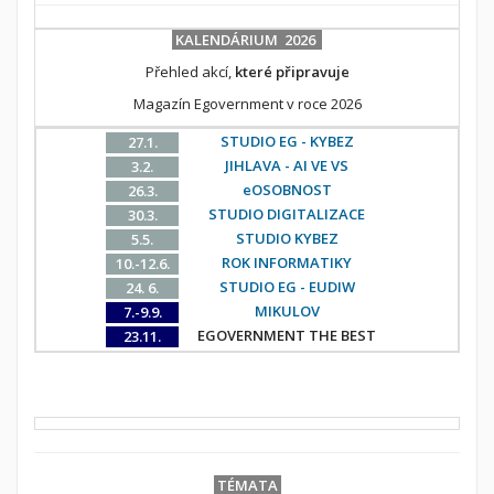
KALENDÁRIUM 2026
Přehled akcí,
které připravuje
Magazín Egovernment v roce 2026
STUDIO EG - KYBEZ
27.1.
JIHLAVA - AI VE VS
3.2.
eOSOBNOST
26.3.
STUDIO DIGITALIZACE
30.3.
STUDIO KYBEZ
5.5.
ROK INFORMATIKY
10.-12.6.
STUDIO EG - EUDIW
24. 6.
MIKULOV
7.-9.9.
EGOVERNMENT THE BEST
23.11.
TÉMATA