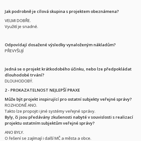
Jak podrobně je cílová skupina s projektem obeznámena?
VELMI DOBŘE.
Využití je snadné.
Odpovídají dosažené výsledky vynaloženým nákladům?
PŘEVYŠUJÍ
Jedná se o projekt krátkodobého účinku, nebo lze předpokládat
dlouhodobé trvání?
DLOUHODOBÝ.
2 - PROKAZATELNOST NEJLEPŠÍ PRAXE
Může být projekt inspirující pro ostatní subjekty veřejné správy?
ROZHODNĚ ANO.
Takto lze propojit i jiné systémy veřejné správy.
Byly, či jsou předávány zkušenosti nabyté v souvislosti s realizací
projektu ostatním subjektům veřejné správy?
ANO BYLY.
O řešení se zajímají i další MČ a města a obce.