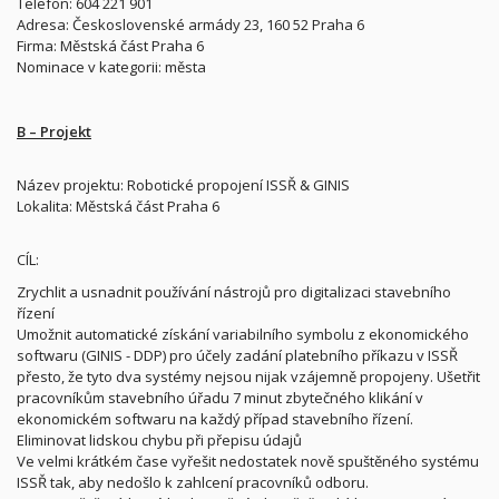
Telefon: 604 221 901
Adresa: Československé armády 23, 160 52 Praha 6
Firma: Městská část Praha 6
Nominace v kategorii: města
B – Projekt
Název projektu: Robotické propojení ISSŘ & GINIS
Lokalita: Městská část Praha 6
CÍL:
Zrychlit a usnadnit používání nástrojů pro digitalizaci stavebního
řízení
Umožnit automatické získání variabilního symbolu z ekonomického
softwaru (GINIS - DDP) pro účely zadání platebního příkazu v ISSŘ
přesto, že tyto dva systémy nejsou nijak vzájemně propojeny. Ušetřit
pracovníkům stavebního úřadu 7 minut zbytečného klikání v
ekonomickém softwaru na každý případ stavebního řízení.
Eliminovat lidskou chybu při přepisu údajů
Ve velmi krátkém čase vyřešit nedostatek nově spuštěného systému
ISSŘ tak, aby nedošlo k zahlcení pracovníků odboru.