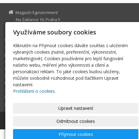
Magazín Egovernment
Na Zatlance 10, Praha 5
egovernment@egovernment.cz
Využíváme soubory cookies
Úvodní stránka
Kliknutím na Přijmout cookies dáváte souhlas s uložením
STUDIO
vybraných cookies (nutné, preferenční, výkonnostní,
JIHLAVA
marketingové). Cookies používáme pro lepší fungování
eOSOBNOST
našeho webu, měření jeho výkonnosti a cílení a
ROK INFORMATIKY
personalizaci reklam. To jaké cookies budou uloženy,
MIKULOV
můžete svobodně rozhodnout pod tlačítkem Upravit
EGOVERNMENT THE BEST
nastavení.
ARCHIV MAGAZÍNU
Prohlášení o cookies.
DOTAZ
REGISTRACE ČTENÁŘE
Upravit nastavení
© 2026
Magazín Egovernment
|
Mapa webu
Odmítnout cookies
Přijmout cookies
-
webové stránky
s AI,
doména
a
webhosting
u jediného