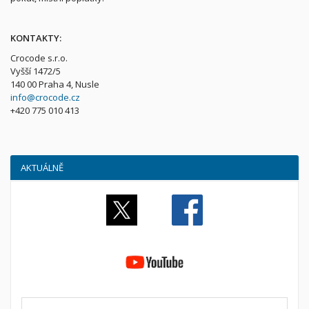
KONTAKTY
:
Crocode s.r.o.
Vyšší 1472/5
140 00 Praha 4, Nusle
info@crocode.cz
+420 775 010 413
AKTUÁLNĚ