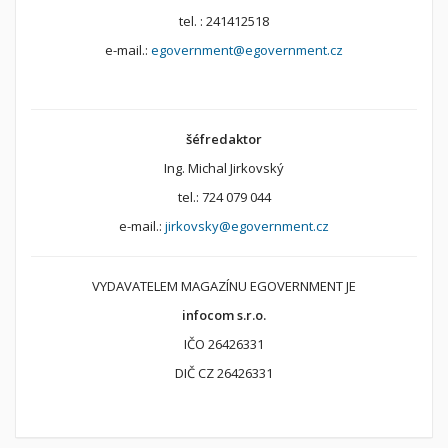
tel. : 241412518
e-mail.:
egovernment@egovernment.cz
šéfredaktor
Ing. Michal Jirkovský
tel.: 724 079 044
e-mail.:
jirkovsky@egovernment.cz
VYDAVATELEM MAGAZÍNU EGOVERNMENT JE
infocom s.r.o.
IČO 26426331
DIČ CZ 26426331