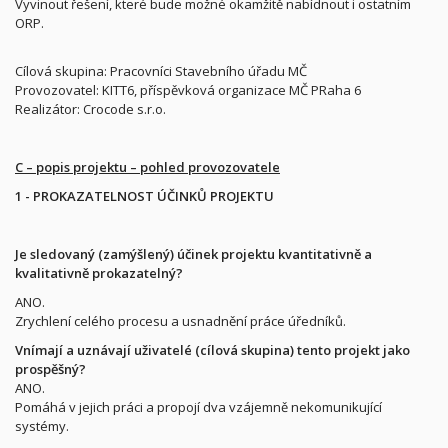
Vyvinout řešení, které bude možné okamžitě nabídnout i ostatním
ORP.
Cílová skupina: Pracovníci Stavebního úřadu MČ
Provozovatel: KITT6, příspěvková organizace MČ PRaha 6
Realizátor: Crocode s.r.o.
C – popis projektu – pohled provozovatele
1 - PROKAZATELNOST ÚČINKŮ PROJEKTU
Je sledovaný (zamýšlený) účinek projektu kvantitativně a
kvalitativně prokazatelný?
ANO.
Zrychlení celého procesu a usnadnění práce úředníků.
Vnímají a uznávají uživatelé (cílová skupina) tento projekt jako
prospěšný?
ANO.
Pomáhá v jejich práci a propojí dva vzájemně nekomunikující
systémy.