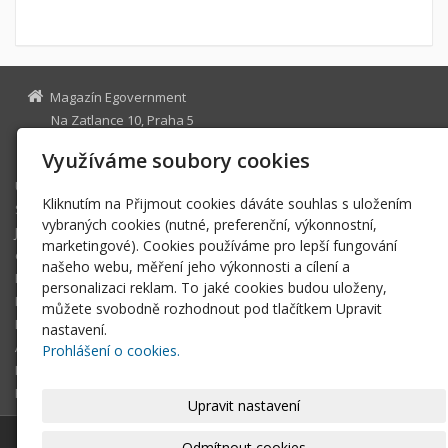
Magazín Egovernment
Na Zatlance 10, Praha 5
egovernment@egovernment.cz
Využíváme soubory cookies
Úvodní stránka
Kliknutím na Přijmout cookies dáváte souhlas s uložením
STUDIO
vybraných cookies (nutné, preferenční, výkonnostní,
JIHLAVA
marketingové). Cookies používáme pro lepší fungování
eOSOBNOST
našeho webu, měření jeho výkonnosti a cílení a
ROK INFORMATIKY
personalizaci reklam. To jaké cookies budou uloženy,
MIKULOV
můžete svobodně rozhodnout pod tlačítkem Upravit
EGOVERNMENT THE BEST
nastavení.
ARCHIV MAGAZÍNU
Prohlášení o cookies.
DOTAZ
REGISTRACE ČTENÁŘE
Upravit nastavení
© 2026
Magazín Egovernment
|
Mapa webu
Odmítnout cookies