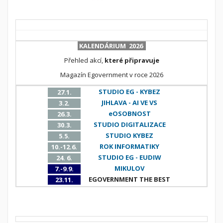
KALENDÁRIUM 2026
Přehled akcí,
které připravuje
Magazín Egovernment v roce 2026
STUDIO EG - KYBEZ
27.1.
JIHLAVA - AI VE VS
3.2.
eOSOBNOST
26.3.
STUDIO DIGITALIZACE
30.3.
STUDIO KYBEZ
5.5.
ROK INFORMATIKY
10.-12.6.
STUDIO EG - EUDIW
24. 6.
MIKULOV
7.-9.9.
EGOVERNMENT THE BEST
23.11.