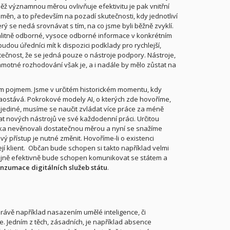
 významnou měrou ovlivňuje efektivitu je pak vnitřní
změn, a to především na pozadí skutečnosti, kdy jednotliví
ý se nedá srovnávat s tím, na co jsme byli běžně zvyklí.
kvalitně odborné, vysoce odborné informace v konkrétním
dou úředníci mít k dispozici podklady pro rychlejší,
tečnost, že se jedná pouze o nástroje podpory. Nástroje,
Samotné rozhodování však je, a i nadále by mělo zůstat na
ým pojmem. Jsme v určitém historickém momentu, kdy
zaostává. Pokrokové modely AI, o kterých zde hovoříme,
jediné, musíme se naučit zvládat více práce za méně
vat nových nástrojů ve své každodenní práci. Určitou
ka nevěnovali dostatečnou měrou a nyní se snažíme
vý přístup je nutné změnit. Hovoříme-li o existenci
í klient.
Občan bude schopen si takto například velmi
stejně efektivně bude schopen komunikovat se státem a
onzumace digitálních služeb státu
.
právě například nasazením umělé inteligence, či
me. Jedním z těch, zásadních, je například absence