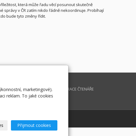
říležitost, která může řadu věcí posunout skutečně
é správy v ČR zatím nikdo řádně nekoordinuje. Probíhají
do bude tyto změny řídit.
K INFORMATIKY
DOTAZ
IKULOV
REGISTRACE ČTENÁŘE
výkonnostní, marketingové).
aci reklam. To jaké cookies
OVERNMENT THE BEST
CHIV MAGAZÍNU
es
Přijmout cookies
ora v ČR