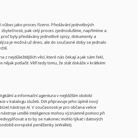
í vůbec jako proces řízeno. Předávání jednotlivých
 zbytečnosti, pak celý proces zjednodušíme, napřímíme a
 proč byly předávány jednotlivé spisy, dokumenty a
ýza je možná už dnes, ale do současné doby se jednalo
chlí.
 nejdůležitějších věcí, které nás čekají a jak sám řekl,
e nějak potlačit. Věří tedy tomu, že stát dokáže v krátkém
gitální a informační agentura v nejbližším období
ace v katalogu služeb. DIA připravuje jeho úplně nový
ízet nástroje AI. V současnosti je pro občana velice
rávě nástroje umělé inteligence mohou významně pomoci při
ředvyplňovat a to by se nakonec mohlo týkat i datových
 v podobě evropské peněženky (eWallet).