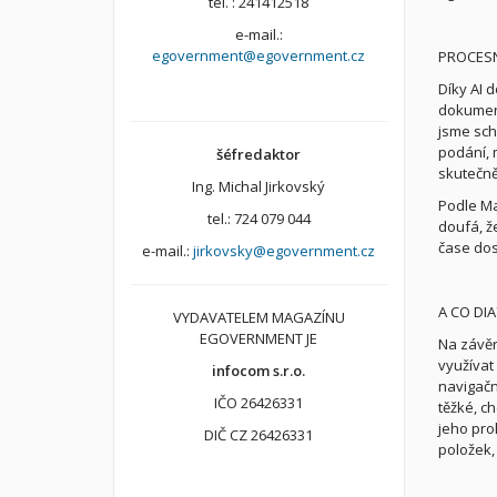
tel. : 241412518
e-mail.:
egovernment@egovernment.cz
PROCESN
Díky AI 
dokument
jsme sch
podání, 
šéfredaktor
skutečně
Ing. Michal Jirkovský
Podle Ma
tel.: 724 079 044
doufá, že
čase dos
e-mail.:
jirkovsky@egovernment.cz
A CO DIA
VYDAVATELEM MAGAZÍNU
EGOVERNMENT JE
Na závěr
využívat
infocom s.r.o.
navigačn
IČO 26426331
těžké, c
jeho proh
DIČ CZ 26426331
položek,