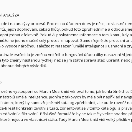
Í ANALÝZA
dojde i na analýzy procesů. Proces na úřadech dnes je něco, co vlastně nen
ů, jejich doplňování, čekací lhůty, pokud toto zprůhledníme a odbouráme
opni jednat efektivně. Pokud AI poskytneme informace o tom, komu, kdy a
můžeme jednoznačně celý proces zmapovat. Samozřejmě, že procesní anal
 o vysoce náročnou záležitost. Nasazení umělé inteligence ji usnadní a zry
rtina Mesršmída je změna vnitřního fungování úřadu díky nasazení AI jedna z
 tyto změny nastanou rychleji než se jim státní správa stačí ubránit, nebo j
áhnout dobrých výsledků.
?
 svého vystoupení se Martin Mesršmíd věnoval tomu, jak konkrétně chce Di
 nástrojů umělé inteligence. Jedním z takových by měla být například navig
í rámec, který by samozřejmě měl katalog zpřehlednit, ale bude rovněž nab
hce-li řešit konkrétní životní situaci, zorientovat se v tomto katalogu, a p
ledávání a filtrování.
Příslušné formuláře by se tak měly velice snadno p
 které nejsou ve vlastnictví státu. Tady Martin Mesršmíd vidí velký příslib