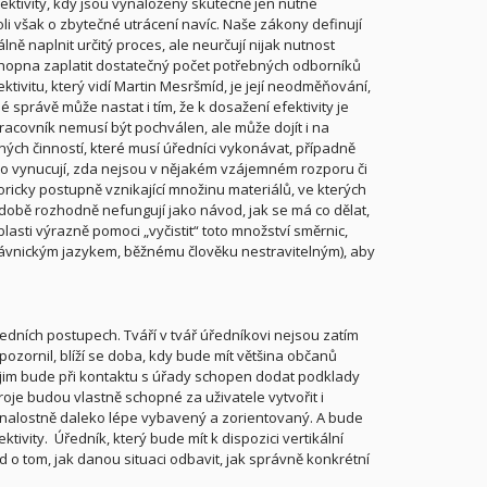
fektivity, kdy jsou vynaloženy skutečně jen nutné
oli však o zbytečné utrácení navíc. Naše zákony definují
ně naplnit určitý proces, ale neurčují nijak nutnost
chopna zaplatit dostatečný počet potřebných odborníků
ektivitu, který vidí Martin Mesršmíd, je její neodměňování,
právě může nastat i tím, že k dosažení efektivity je
racovník nemusí být pochválen, ale může dojít i na
čných činností, které musí úředníci vykonávat, případně
í, co vynucují, zda nejsou v nějakém vzájemném rozporu či
oricky postupně vznikající množinu materiálů, ve kterých
é době rozhodně nefungují jako návod, jak se má co dělat,
asti výrazně pomoci „vyčistit“ toto množství směrnic,
právnickým jazykem, běžnému člověku nestravitelným), aby
edních postupech. Tváří v tvář úředníkovi nejsou zatím
ozornil, blíží se doba, kdy bude mít většina občanů
ý jim bude při kontaktu s úřady schopen dodat podklady
oje budou vlastně schopné za uživatele vytvořit i
 znalostně daleko lépe vybavený a zorientovaný. A bude
ktivity.
Úředník, který bude mít k dispozici vertikální
 o tom, jak danou situaci odbavit, jak správně konkrétní