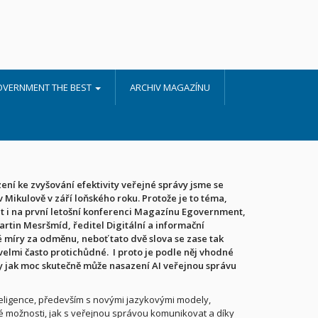
OVERNMENT THE BEST
ARCHIV MAGAZÍNU
ní ke zvyšování efektivity veřejné správy jsme se
 Mikulově v září loňského roku. Protože je to téma,
nt i na první letošní konferenci Magazínu Egovernment,
rtin Mesršmíd, ředitel Digitální a informační
té míry za odměnu, neboť tato dvě slova se zase tak
 velmi často protichůdné.
I proto je podle něj vhodné
dy jak moc skutečně může nasazení AI veřejnou správu
teligence, především s novými jazykovými modely,
vé možnosti, jak s veřejnou správou komunikovat a díky