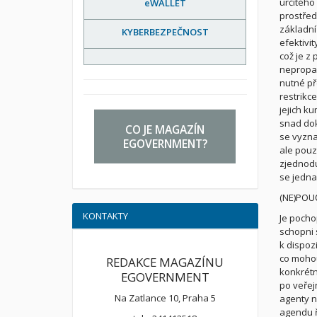
určitého
eWALLET
prostřed
základní
KYBERBEZPEČNOST
efektivi
což je z 
nepropag
nutné př
restrikc
jejich k
snad dok
CO JE MAGAZÍN
se vyzna
EGOVERNMENT?
ale pouz
zjednodu
se jedna
(NE)POU
KONTAKTY
Je pocho
schopni 
k dispoz
co mohou
REDAKCE MAGAZÍNU
konkrétn
EGOVERNMENT
po veřej
Na Zatlance 10, Praha 5
agenty n
agendu ř