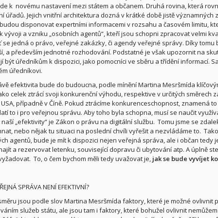
de k novému nastavení mezi státem a občanem. Druhá rovina, která rovněž
í úřadů. Jejich vnitřní architektura dozná v krátké době jistě významných 
 budou disponovat expertními informacemi v rozsahu a časovém limitu, kter
k vývoji a vzniku „osobních agentů“, kteří jsou schopni zpracovat velmi 
ť se jedná o právo, veřejné zakázky, či agendy veřejné správy. Díky tomu bu
jší, a především jednotné rozhodování. Podstatné je však upozornit na sku
jí být úředníkům k dispozici, jako pomocníci ve sběru a třídění informací. 
ém úředníkovi.
ávě efektivita bude do budoucna, podle mínění Martina Mesršmída klíčov
ako celek ztrácí svoji konkurenční výhodu, respektive v určitých směrech 
v USA, případně v Číně. Pokud ztrácíme konkurenceschopnost, znamená to 
latí to i pro veřejnou správu. Aby toho byla schopna, musí se naučit využí
aší „efektivity“ je Zákon o právu na digitální službu.
Tomu jsme se zdale
nat, nebo nějak tu situaci na poslední chvíli vyřešit a nezvládáme to.
Tako
 agentů, bude je mít k dispozici nejen veřejná správa, ale i občan tedy jej
ajít a rezervovat letenku, související dopravu či ubytování atp. A úplně 
vyžadovat.
To, o čem bychom měli tedy uvažovat je,
jak se bude vyvíjet k
ŘEJNÁ SPRÁVA NENÍ EFEKTIVNÍ?
směru jsou podle slov Martina Mesršmída faktory, které je možné ovlivnit 
zováním služeb státu, ale jsou tam i faktory, které bohužel ovlivnit nemůže