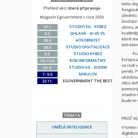
tomu doj
Přehled akcí,
které připravuje
fungován
úředníci
Magazín Egovernment v roce 2026
Dochází 
STUDIO EG - KYBEZ
27.1.
oboru, a
kvalitně
JIHLAVA - AI VE VS
3.2.
které ma
eOSOBNOST
26.3.
tom kter
STUDIO DIGITALIZACE
30.3.
STUDIO KYBEZ
Pr
5.5.
Evropa j
ROK INFORMATIKY
10.-12.6.
se rodí 
STUDIO EG - EUDIW
24. 6.
peněz. P
MIKULOV
7.-9.9.
ukázkou n
EGOVERNMENT THE BEST
23.11.
něco doh
pomocných
snadno n
bude to 
TÉMATA
PROČ VE
UMĚLÁ INTELIGENCE
V tomto 
digitali