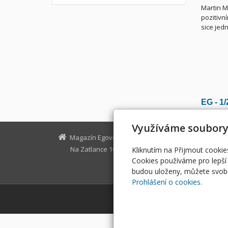
Martin M
pozitivn
sice jed
EG - 1
Využíváme soubory
Magazín Egovernment
Na Zatlance 10, Praha 5
egovernm
Kliknutím na Přijmout cookie
Cookies používáme pro lepší 
budou uloženy, můžete svobo
Prohlášení o cookies.