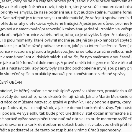
 „šéfa“, který by se na celý ten proces pod „sebou“ díval právě měřítkem e
ky a nikoli zbytečně něco navíc, tedy ten, který se snaží o modernizaci, nik
 priority ve smyslu, že naše počínání musí být auditovatelné, musíme formál
ty. Samozřejmě je v tomto smyslu problematické, že veřejná správa není s
pohledu snahy o efektivitu vyloženě limitující. A ještě jeden důvod pro neef
ování a nemotivování pracovníků k takovému jednání. Problém ve veřejné s
ekročit nějaké hranice zaběhaného, toho, co je obvyklé. Nejen že takový p
e. To jsou momenty, které ovlivnit možné je, stejně tak jako množství zbyte
umulace. Je určitě možné podívat se na to, jaké jsou interní směrnice řízen
once v rozporu s platnou legislativou. Jedná se totiž o značně velkou, hist
t vlastně není ani v lidských silách. Dá se říci, že tyto směrnice v současn
e jako určité formální dokumenty. A právě umělá inteligence může v této obl
šit a nastavit tak, aby texty byly snadno pochopitelné (nyní jsou psány 
lo skutečně spíše o praktický manuál pro zaměstnance veřejné správy.
ČENÝ OBČAN
pitelné, že běžný občan se ne tak úplně vyzná v zákonech, pravidlech a úř
se vždy domoci toho, na co skutečně mají nárok. Jak ale Martin Mesršmíd up
ici něco co můžeme nazvat „digitální AI právník“. Tedy onoho agenta, kter
 požadovat, na co mají nárok, a jak se domoci konkrétní služby. Tyto nástr
í podání. Ve výsledku tak bude proti úředníkovi stát občan informačně a
né správě vyžadovat plnění toho nač má nárok. I to bude motorem vyšší efe
atrénované na konkrétní odborné oblasti bude mít v takovou chvíli přehled
ešit a podstatné je, že tento postup bude v rámci úřadů sjednocený.