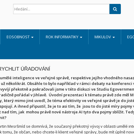
Hledat
EOSOBNOST
ROK INFORMATIKY
MIKULOV
EG
RYCHLIT ÚŘADOVÁNÍ
mělé inteligence ve veřejné správě, respektive jejího vhodného nasaze
 už několikrát. Obsáhle to bylo například v rámci debaty na konferenci v
 vyvíjí překotně a pokračovali jsme v této diskuzi ve Studiu Egovernme
radičně pořádal v Jihlavě.
Úvodní prezentaci k tématu právě zde měl Ma
, který mimo jiné uvedl, že téma efektivity ve veřejné správě je do jis
pojují. A ihned připustil, že je to asi tím, že
jsou to do jisté míry pojmy
 nad tím, jak
mohou právě nové nástroje AI tyto dva pojmy sblížit. Te
nit?
rtin Mesršmíd se domnívá, že současný překotný vývoj v oblasti umělé in
k tomu, že občan, nebo chcete-li klient veřejné správy, bude mít úplně no