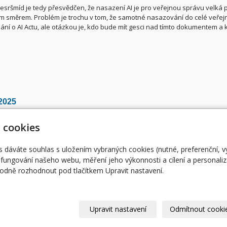
esršmíd je tedy přesvědčen, že nasazení AI je pro veřejnou správu velká p
ím směrem. Problém je trochu v tom, že samotné nasazování do celé veřejn
nání o AI Actu, ale otázkou je, kdo bude mít gesci nad tímto dokumentem a k
/2025
 cookies
Úvodní stránka
RO
ent@egovernment.cz
STUDIO
M
s dáváte souhlas s uložením vybraných cookies (nutné, preferenční, 
fungování našeho webu, měření jeho výkonnosti a cílení a personaliz
JIHLAVA
EG
dně rozhodnout pod tlačítkem Upravit nastavení.
eOSOBNOST
AR
© 2026
Magazín Egovernment
|
Mapa webu
Upravit nastavení
Odmítnout cooki
-
webové stránky
s AI,
doména
a
webhosting
u jediného 5★ registrát