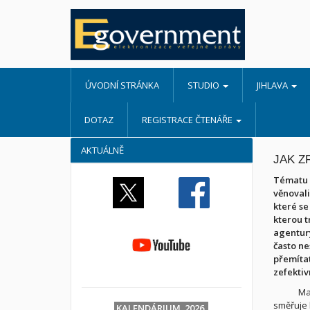
ÚVODNÍ STRÁNKA
STUDIO
JIHLAVA
DOTAZ
REGISTRACE ČTENÁŘE
AKTUÁLNĚ
JAK Z
Tématu u
věnovali
které se
kterou t
agentury
často nes
přemítat
zefektiv
Ma
směřuje 
KALENDÁRIUM 2026