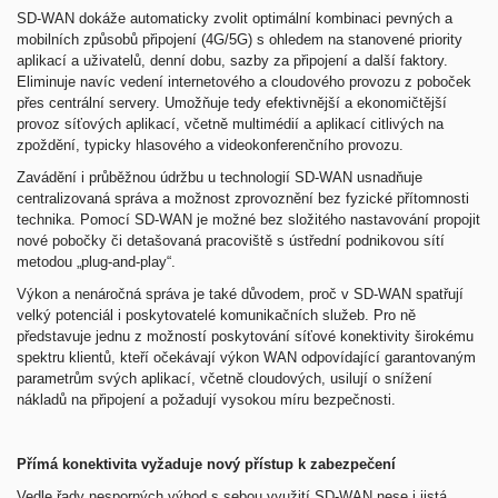
SD-WAN dokáže automaticky zvolit optimální kombinaci pevných a
mobilních způsobů připojení (4G/5G) s ohledem na stanovené priority
aplikací a uživatelů, denní dobu, sazby za připojení a další faktory.
Eliminuje navíc vedení internetového a cloudového provozu z poboček
přes centrální servery. Umožňuje tedy efektivnější a ekonomičtější
provoz síťových aplikací, včetně multimédií a aplikací citlivých na
zpoždění, typicky hlasového a videokonferenčního provozu.
Zavádění i průběžnou údržbu u technologií SD-WAN usnadňuje
centralizovaná správa a možnost zprovoznění bez fyzické přítomnosti
technika. Pomocí SD-WAN je možné bez složitého nastavování propojit
nové pobočky či detašovaná pracoviště s ústřední podnikovou sítí
metodou „plug-and-play“.
Výkon a nenáročná správa je také důvodem, proč v SD-WAN spatřují
velký potenciál i poskytovatelé komunikačních služeb. Pro ně
představuje jednu z možností poskytování síťové konektivity širokému
spektru klientů, kteří očekávají výkon WAN odpovídající garantovaným
parametrům svých aplikací, včetně cloudových, usilují o snížení
nákladů na připojení a požadují vysokou míru bezpečnosti.
Přímá konektivita vyžaduje nový přístup k zabezpečení
Vedle řady nesporných výhod s sebou využití SD-WAN nese i jistá