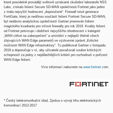
které pravidelně provádějí světově uznávané zkušební laboratoře NSS
Labs, získalo řešení Secure SD-WAN společnosti Fortinet jako jedno
z mála nejvyšší hodnocení „doporučené“. Firewall nové generace
FortiGate, který je nedílnou součástí řešení Fortinet Secure SD-WAN,
byl nedávno analytickou společností Gartner jmenován lídrem
magického kvadrantu pro síťové firewally pro rok 2019. Kvality řešení
od Fortinet potvrzuje i obdržení nejvyššího ohodnocení v kategorii
„WAN citlivé na zabezpečení“ a umístění v nejlepší třetině všech
zbývajících WAN Edge parametrů ve výzkumné zprávě „Kritické
možnosti WAN Edge infrastruktury“. Tu publikoval Gartner v listopadu
2019 a doporučuje v ní, aby uživatelé považovali soubor kritických
schopností za jedny z nejdůležitějších kritérií pro rozhodnutí o pořízení
WAN Edge řešení.
Více informací naleznete na
www.fortinet.c
om.
* Český telekomunikační úřad, Zpráva o vývoji trhu elektronických
komunikací 2012-2017