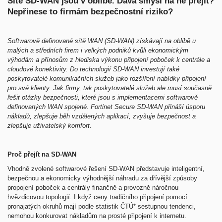
Sítě SD-WAN jsou v oblibě. Dává smysl na ně přejít?
Nepřinese to firmám bezpečnostní riziko?
Softwarově definované sítě WAN (SD-WAN) získávají na oblibě u
malých a středních firem i velkých podniků kvůli ekonomickým
výhodám a přínosům z hlediska výkonu připojení poboček k centrále a
cloudové konektivity. Do technologií SD-WAN investují také
poskytovatelé komunikačních služeb jako rozšíření nabídky připojení
pro své klienty. Jak firmy, tak poskytovatelé služeb ale musí současně
řešit otázky bezpečnosti, které jsou s implementacemi softwarově
definovaných WAN spojené. Fortinet Secure SD-WAN přináší úsporu
nákladů, zlepšuje běh vzdálených aplikací, zvyšuje bezpečnost a
zlepšuje uživatelský komfort.
Proč přejít na SD-WAN
Vhodně zvolené softwarové řešení SD-WAN představuje inteligentní,
bezpečnou a ekonomicky výhodnější náhradu za dřívější způsoby
propojení poboček a centrály finančně a provozně náročnou
hvězdicovou topologií. I když ceny tradičního připojení pomocí
pronajatých okruhů mají podle statistik ČTÚ* sestupnou tendenci,
nemohou konkurovat nákladům na prosté připojení k internetu.