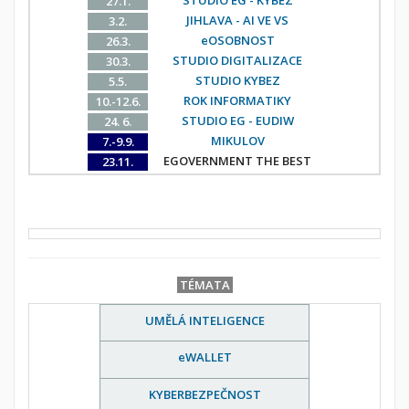
STUDIO EG - KYBEZ
27.1.
JIHLAVA - AI VE VS
3.2.
eOSOBNOST
26.3.
STUDIO DIGITALIZACE
30.3.
STUDIO KYBEZ
5.5.
ROK INFORMATIKY
10.-12.6.
STUDIO EG - EUDIW
24. 6.
MIKULOV
7.-9.9.
EGOVERNMENT THE BEST
23.11.
TÉMATA
UMĚLÁ INTELIGENCE
eWALLET
KYBERBEZPEČNOST