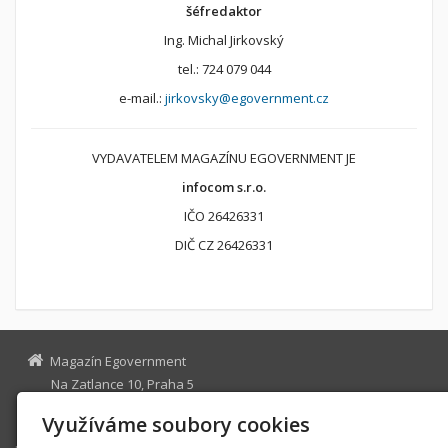
šéfredaktor
Ing. Michal Jirkovský
tel.: 724 079 044
e-mail.:
jirkovsky@egovernment.cz
VYDAVATELEM MAGAZÍNU EGOVERNMENT JE
infocom s.r.o.
IČO 26426331
DIČ CZ 26426331
Magazín Egovernment
Na Zatlance 10, Praha 5
egovernment@egovernment.cz
Využíváme soubory cookies