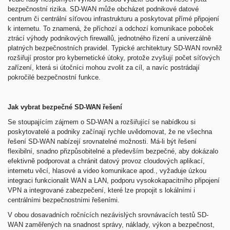
bezpečnostní rizika. SD-WAN může obcházet podnikové datové
centrum či centrální síťovou infrastrukturu a poskytovat přímé připojení
k internetu. To znamená, že příchozí a odchozí komunikace poboček
ztrácí výhody podnikových firewallů, jednotného řízení a univerzálně
platných bezpečnostních pravidel. Typické architektury SD-WAN rovněž
rozšiřují prostor pro kybernetické útoky, protože zvyšují počet síťových
zařízení, která si útočníci mohou zvolit za cíl, a navíc postrádají
pokročilé bezpečnostní funkce.
Jak vybrat bezpečné SD-WAN řešení
Se stoupajícím zájmem o SD-WAN a rozšiřující se nabídkou si
poskytovatelé a podniky začínají rychle uvědomovat, že ne všechna
řešení SD-WAN nabízejí srovnatelné možnosti. Má-li být řešení
flexibilní, snadno přizpůsobitelné a především bezpečné, aby dokázalo
efektivně podporovat a chránit datový provoz cloudových aplikací,
internetu věcí, hlasové a video komunikace apod., vyžaduje úzkou
integraci funkcionalit WAN a LAN, podporu vysokokapacitního připojení
VPN a integrované zabezpečení, které lze propojit s lokálními i
centrálními bezpečnostními řešeními.
V obou dosavadních ročnících nezávislých srovnávacích testů SD-
WAN zaměřených na snadnost správy, náklady, výkon a bezpečnost,