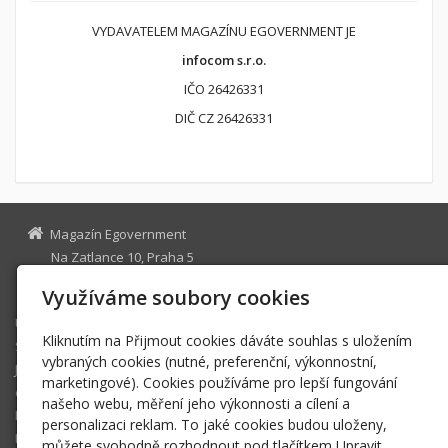
VYDAVATELEM MAGAZÍNU EGOVERNMENT JE
infocom s.r.o.
IČO 26426331
DIČ CZ 26426331
Magazín Egovernment
Na Zatlance 10, Praha 5
egovernment@egovernment.cz
Využíváme soubory cookies
Úvodní stránka
Kliknutím na Přijmout cookies dáváte souhlas s uložením
STUDIO
vybraných cookies (nutné, preferenční, výkonnostní,
JIHLAVA
marketingové). Cookies používáme pro lepší fungování
eOSOBNOST
našeho webu, měření jeho výkonnosti a cílení a
ROK INFORMATIKY
personalizaci reklam. To jaké cookies budou uloženy,
MIKULOV
můžete svobodně rozhodnout pod tlačítkem Upravit