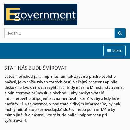
Hled
Menu
STÁT NÁS BUDE ŠMÍROVAT
Letošní příchod jara nepřinesl ani tak závan a příslib teplého
počasí, jako spíše závan starých časů. Veřejný prostor zaplnila
diskuze o tzv. šmírovací vyhlášce, tedy návrhu Ministerstva vnitra
a Ministerstva průmyslu a obchodu, aby poskytovatelé
internetového připojení zaznamenávali, které weby a kdy lidé
navštěvují. K takovýmto, v podstatě citlivým informacím, by pak
mohly mít přístup zpravodajské služby, nebo policie. Mělo by
mimo jiné jít o nástroj, který bude policii nápomocen při
vyšetřování.