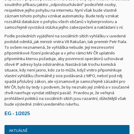
soudního příkazu jakési „odposlouchávání“ podezřelé osoby,
respektive jejího pohybu na internetu. Nyní však bude vlastně
záznam tohoto pohybu vznikat automaticky. Bude tedy vznikat
rozsáhlá databáze o pohybu všech občanů v kyberprostoru a
samozřejmě vyvstává otázka jejího zabezpečení a nakládaní s ní.
Podle posledních vyjádření na sociálních sítích vyhlášku v uvedené
podobě odmítá, jak ministr vnitra Vít Rakušan, tak premiér Petr Fiala.
To ovšem neznamená, že vyhláška nebude. Její meziresortní
připomínkové řízení pokračuje a v jeho rámci MV ČR uplatnilo
připomínku kterou požaduje, aby povinnost operátorů uchovávat
cílové IP adresy byla odstraněna. Nastává tak trochu komická
situace, kdy není jasno, kdo za to může, když vnitro připomínkuje
vlastní vyhlášku (formálně ji sice podávaná z MPO, neboť pod něj
spadá příslušný zákon, ale významově je samozřejmě zásadní pro
MV ČR, bylo by tedy s podivem, že by neznalo její znění) a v současné
chvíli navrhuje vyndat stěžejní pasáž.
Pravdou je, že veřejná
prohlášení politiků na sociálních sítích jsou razantní, důležitější však
bude výsledné znění uvedeného návrhu.
EG - 1/2025
AKTUÁLNĚ