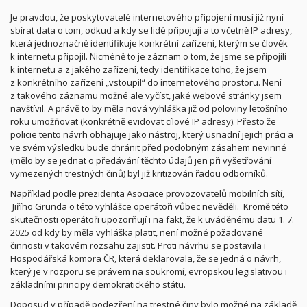
Je pravdou, že poskytovatelé internetového připojení musí již nyní
sbírat data o tom, odkud a kdy se lidé připojují a to včetně IP adresy,
která jednoznačně identifikuje konkrétní zařízení, kterým se člověk
k internetu připojil. Nicméně to je záznam o tom, že jsme se připojili
k internetu a z jakého zařízení, tedy identifikace toho, že jsem
z konkrétního zařízení „vstoupil“ do internetového prostoru. Není
z takového záznamu možné ale vyčíst, jaké webové stránky jsem
navštívil. A právě to by měla nová vyhláška již od poloviny letošního
roku umožňovat (konkrétně evidovat cílové IP adresy). Přesto že
policie tento návrh obhajuje jako nástroj, který usnadní jejich práci a
ve svém výsledku bude chránit před podobným zásahem nevinné
(mělo by se jednat o předávání těchto údajů jen při vyšetřování
vymezených trestných činů) byl již kritizován řadou odborníků.
Například podle prezidenta Asociace provozovatelů mobilních sítí,
Jiřího Grunda o této vyhlášce operátoři vůbec nevěděli.
Kromě této
skutečnosti operátoři upozorňují i na fakt, že k uváděnému datu 1. 7.
2025 od kdy by měla vyhláška platit, není možné požadované
činnosti v takovém rozsahu zajistit. Proti návrhu se postavila i
Hospodářská komora ČR, která deklarovala, že se jedná o návrh,
který je v rozporu se právem na soukromí, evropskou legislativou i
základními principy demokratického státu.
Doposud v případě podezření na trestné činy bylo možné na základě