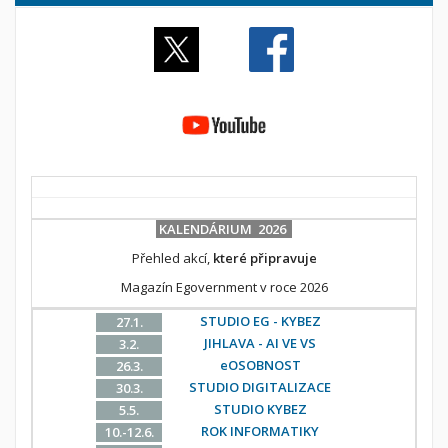
KALENDÁRIUM 2026
Přehled akcí,
které připravuje
Magazín Egovernment v roce 2026
STUDIO EG - KYBEZ
27.1.
JIHLAVA - AI VE VS
3.2.
eOSOBNOST
26.3.
STUDIO DIGITALIZACE
30.3.
STUDIO KYBEZ
5.5.
ROK INFORMATIKY
10.-12.6.