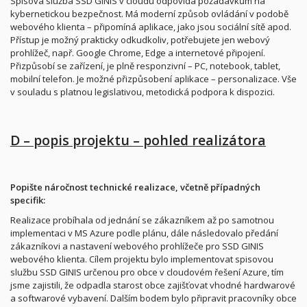
Spisová služba SSD GINIS v cloudu odpovídá požadavkům na
kybernetickou bezpečnost. Má moderní způsob ovládání v podobě
webového klienta – připomíná aplikace, jako jsou sociální sítě apod.
Přístup je možný prakticky odkudkoliv, potřebujete jen webový
prohlížeč, např. Google Chrome, Edge a internetové připojení.
Přizpůsobí se zařízení, je plně responzivní – PC, notebook, tablet,
mobilní telefon. Je možné přizpůsobení aplikace – personalizace. Vše
v souladu s platnou legislativou, metodická podpora k dispozici.
D – popis projektu – pohled realizátora
Popište náročnost technické realizace, včetně případných
specifik:
Realizace probíhala od jednání se zákazníkem až po samotnou
implementaci v MS Azure podle plánu, dále následovalo předání
zákazníkovi a nastavení webového prohlížeče pro SSD GINIS
webového klienta. Cílem projektu bylo implementovat spisovou
službu SSD GINIS určenou pro obce v cloudovém řešení Azure, tím
jsme zajistili, že odpadla starost obce zajišťovat vhodné hardwarové
a softwarové vybavení. Dalším bodem bylo připravit pracovníky obce