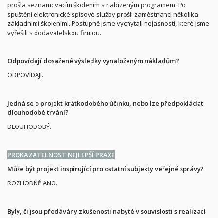
prošla seznamovacím školením s nabízeným programem. Po
spuštění elektronické spisové služby prošli zaměstnanci několika
základními školeními. Postupně jsme vychytali nejasnosti, které jsme
vyřešili s dodavatelskou firmou.
Odpovídají dosažené výsledky vynaloženým nákladům?
ODPOVÍDAJÍ.
Jedná se o projekt krátkodobého účinku, nebo lze předpokládat
dlouhodobé trvání?
DLOUHODOBÝ.
PROKAZATELNOST NEJLEPŠÍ PRAXE
Může být projekt inspirující pro ostatní subjekty veřejné správy?
ROZHODNĚ ANO.
Byly, či jsou předávány zkušenosti nabyté v souvislosti s realizací