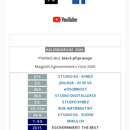
KALENDÁRIUM 2026
Přehled akcí,
které připravuje
Magazín Egovernment v roce 2026
STUDIO EG - KYBEZ
27.1.
JIHLAVA - AI VE VS
3.2.
eOSOBNOST
26.3.
STUDIO DIGITALIZACE
30.3.
STUDIO KYBEZ
5.5.
ROK INFORMATIKY
10.-12.6.
STUDIO EG - EUDIW
24. 6.
MIKULOV
7.-9.9.
EGOVERNMENT THE BEST
23.11.