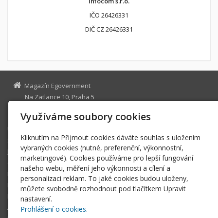
infocom s.r.o.
IČO 26426331
DIČ CZ 26426331
Magazín Egovernment
Na Zatlance 10, Praha 5
egovernment@egovernment.cz
Využíváme soubory cookies
Úvodní stránka
Kliknutím na Přijmout cookies dáváte souhlas s uložením
STUDIO
vybraných cookies (nutné, preferenční, výkonnostní,
JIHLAVA
marketingové). Cookies používáme pro lepší fungování
eOSOBNOST
našeho webu, měření jeho výkonnosti a cílení a
ROK INFORMATIKY
personalizaci reklam. To jaké cookies budou uloženy,
MIKULOV
můžete svobodně rozhodnout pod tlačítkem Upravit
EGOVERNMENT THE BEST
nastavení.
ARCHIV MAGAZÍNU
Prohlášení o cookies.