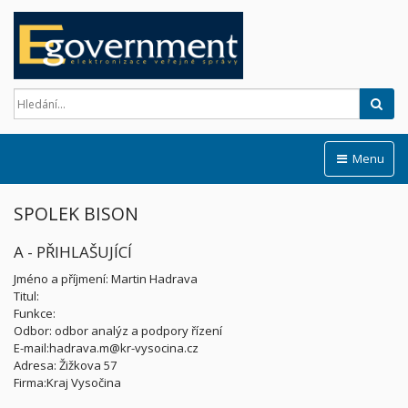
Hled
Menu
SPOLEK BISON
A - PŘIHLAŠUJÍCÍ
Jméno a příjmení: Martin Hadrava
Titul:
Funkce:
Odbor: odbor analýz a podpory řízení
E-mail:hadrava.m@kr-vysocina.cz
Adresa: Žižkova 57
Firma:Kraj Vysočina