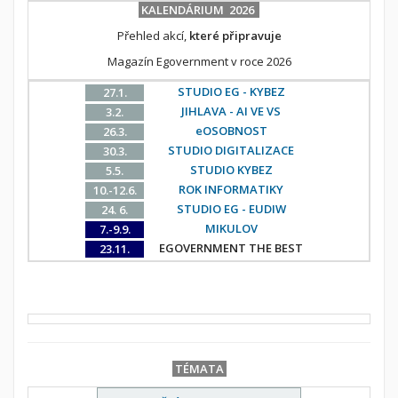
KALENDÁRIUM 2026
Přehled akcí,
které připravuje
Magazín Egovernment v roce 2026
STUDIO EG - KYBEZ
27.1.
JIHLAVA - AI VE VS
3.2.
eOSOBNOST
26.3.
STUDIO DIGITALIZACE
30.3.
STUDIO KYBEZ
5.5.
ROK INFORMATIKY
10.-12.6.
STUDIO EG - EUDIW
24. 6.
MIKULOV
7.-9.9.
EGOVERNMENT THE BEST
23.11.
TÉMATA