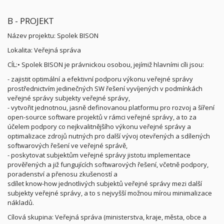
B - PROJEKT
Název projektu: Spolek BISON
Lokalita: Veřejná správa
CÍL:• Spolek BISON je právnickou osobou, jejímiž hlavními cíli jsou:
- zajistit optimální a efektivní podporu výkonu veřejné správy
prostřednictvím jedinečných SW řešení vyvíjených v podmínkách
veřejné správy subjekty veřejné správy,
- vytvořit jednotnou, jasně definovanou platformu pro rozvoj a šíření
open-source software projektů v rámci veřejné správy, a to za
účelem podpory co nejkvalitnějšího výkonu veřejné správy a
optimalizace zdrojů nutných pro další vývoj otevřených a sdílených
softwarových řešení ve veřejné správě,
- poskytovat subjektům veřejné správy jistotu implementace
prověřených a již fungujících softwarových řešení, včetně podpory,
poradenství a přenosu zkušeností a
sdílet know-how jednotlivých subjektů veřejné správy mezi další
subjekty veřejné správy, a to s nejvyšší možnou mírou minimalizace
nákladů.
Cílová skupina: Veřejná správa (ministerstva, kraje, města, obce a