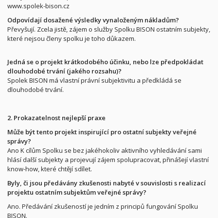
www.spolek-bison.cz
Odpovídají dosažené výsledky vynaloženým nákladům?
Převyšují. Zcela jistě, zájem o služby Spolku BISON ostatním subjekty,
které nejsou členy spolku je toho důkazem.
Jedná se o projekt krátkodobého účinku, nebo lze předpokládat
dlouhodobé trvání (jakého rozsahu)?
Spolek BISON má vlastní právní subjektivitu a předkládá se
dlouhodobé trvání.
2. Prokazatelnost nejlepší praxe
Může být tento projekt inspirující pro ostatní subjekty veřejné
správy?
Ano K cílům Spolku se bez jakéhokoliv aktivního vyhledávání sami
hlásí další subjekty a projevují zájem spolupracovat, přinášejí vlastní
know-how, které chtějí sdílet.
Byly, či jsou předávány zkušenosti nabyté v souvislosti s realizací
projektu ostatním subjektům veřejné správy?
Ano. Předávání zkušeností je jedním z principů fungování Spolku
BISON.