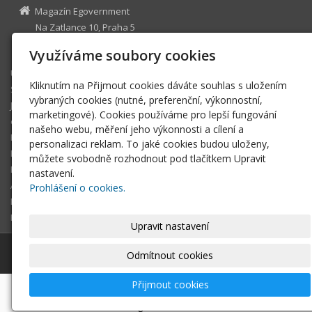
Magazín Egovernment
Na Zatlance 10, Praha 5
egovernment@egovernment.cz
Využíváme soubory cookies
Úvodní stránka
Kliknutím na Přijmout cookies dáváte souhlas s uložením
STUDIO
vybraných cookies (nutné, preferenční, výkonnostní,
JIHLAVA
marketingové). Cookies používáme pro lepší fungování
eOSOBNOST
našeho webu, měření jeho výkonnosti a cílení a
ROK INFORMATIKY
personalizaci reklam. To jaké cookies budou uloženy,
MIKULOV
můžete svobodně rozhodnout pod tlačítkem Upravit
EGOVERNMENT THE BEST
nastavení.
ARCHIV MAGAZÍNU
Prohlášení o cookies.
DOTAZ
REGISTRACE ČTENÁŘE
Upravit nastavení
© 2026
Magazín Egovernment
|
Mapa webu
Odmítnout cookies
Přijmout cookies
-
webové stránky
s AI,
doména
a
webhosting
u jediného
5★ registrátora v ČR