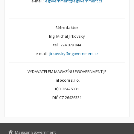
e-mail.:
egovernment@egovernment.cz
šéfredaktor
Ing. Michal Jirkovský
tel.: 724 079 044
e-mail.:
jirkovsky@egovernment.cz
VYDAVATELEM MAGAZÍNU EGOVERNMENT JE
infocom s.r.o.
IČO 26426331
DIČ CZ 26426331
Magazín Egovernment