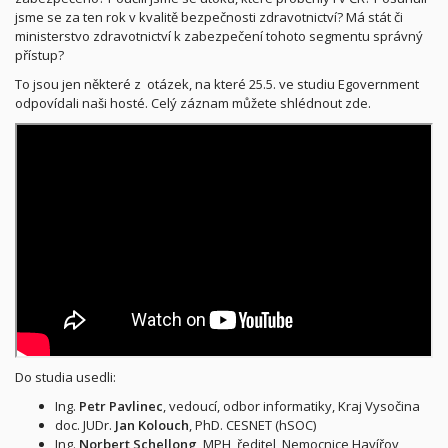
jsme se za ten rok v kvalitě bezpečnosti zdravotnictví? Má stát či
ministerstvo zdravotnictví k zabezpečení tohoto segmentu správný
přístup?
To jsou jen některé z otázek, na které 25.5. ve studiu Egovernment
odpovídali naši hosté. Celý záznam můžete shlédnout zde.
Do studia usedli:
Ing.
Petr Pavlinec
, vedoucí, odbor informatiky, Kraj Vysočina
doc. JUDr.
Jan Kolouch
, PhD. CESNET (hSOC)
Ing.
Norbert Schellong
, MPH, ředitel, Nemocnice Havířov