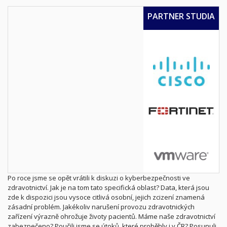
PARTNER STUDIA
Po roce jsme se opět vrátili k diskuzi o kyberbezpečnosti ve
zdravotnictví. Jak je na tom tato specifická oblast? Data, která jsou
zde k dispozici jsou vysoce citlivá osobní, jejich zcizení znamená
zásadní problém. Jakékoliv narušení provozu zdravotnických
zařízení výrazně ohrožuje životy pacientů. Máme naše zdravotnictví
zabezpečeno? Poučili jsme se útoků, které proběhly i v ČR? Posunuli