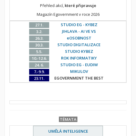
Přehled akcí,
které připravuje
Magazín Egovernment v roce 2026
STUDIO EG - KYBEZ
27.1.
JIHLAVA - AI VE VS
3.2.
eOSOBNOST
26.3.
STUDIO DIGITALIZACE
30.3.
STUDIO KYBEZ
5.5.
ROK INFORMATIKY
10.-12.6.
STUDIO EG - EUDIW
24. 6.
MIKULOV
7.-9.9.
EGOVERNMENT THE BEST
23.11.
TÉMATA
UMĚLÁ INTELIGENCE