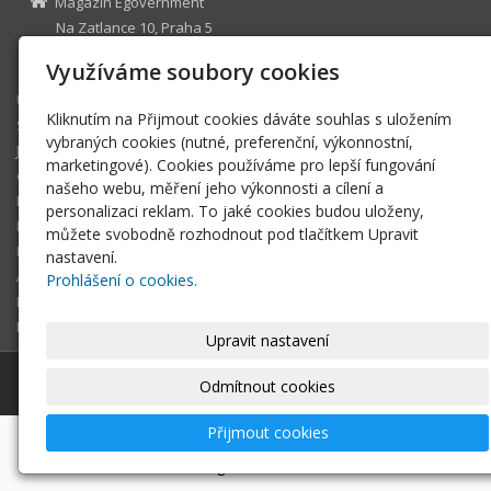
Magazín Egovernment
Na Zatlance 10, Praha 5
egovernment@egovernment.cz
Využíváme soubory cookies
Úvodní stránka
Kliknutím na Přijmout cookies dáváte souhlas s uložením
STUDIO
vybraných cookies (nutné, preferenční, výkonnostní,
JIHLAVA
marketingové). Cookies používáme pro lepší fungování
eOSOBNOST
našeho webu, měření jeho výkonnosti a cílení a
ROK INFORMATIKY
personalizaci reklam. To jaké cookies budou uloženy,
MIKULOV
můžete svobodně rozhodnout pod tlačítkem Upravit
EGOVERNMENT THE BEST
nastavení.
ARCHIV MAGAZÍNU
Prohlášení o cookies.
DOTAZ
REGISTRACE ČTENÁŘE
Upravit nastavení
© 2026
Magazín Egovernment
|
Mapa webu
Odmítnout cookies
Přijmout cookies
-
webové stránky
s AI,
doména
a
webhosting
u jediného
5★ registrátora v ČR