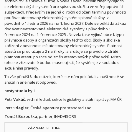
archivnictví a spisové službě.
Novela zavádí několik změn týkajících
se elektronických systémů pro spisovou službu ve veřejnoprávních
subjektech. Především se jedná o roční odložení termínu povinnosti
používat atestovaný elektronický systém spisové služby z
původního 1. ledna 2026 na na 1. ledna 2027. Dále se odkládá zákaz
dodávat neatestované elektronické systémy z původního 1.
července 2024 na 1. července 2025 . Novela také vyjímá obce I. typu,
právnické osoby a organizační složky těchto obcí, školy a školská
zařízení z povinnosti mít atestovaný elektronický systém. Platnost
atestů se prodlužuje z 2 na 3 roky, a zrušuje se pravidlo o ztrátě
platnosti atestu po roce od změn atestovaných požadavků. Místo
toho se zřizovatelé budou muset ujistit, že systém je v souladu s
aktuálními pravidly.
To vše přináší řadu otázek, které jste nám pokládali a naši hosté se
snažili n aně nalézt odpovědi.
hosty studia byli
Petr Vokáč
, vrchní ředitel, sekce legislativy a státní správy, MV ČR
Petr Stiegler
, Česká agentura pro standardizaci
Tomáš Bezouška
, partner, INADVISORS
ZÁZNAM STUDIA