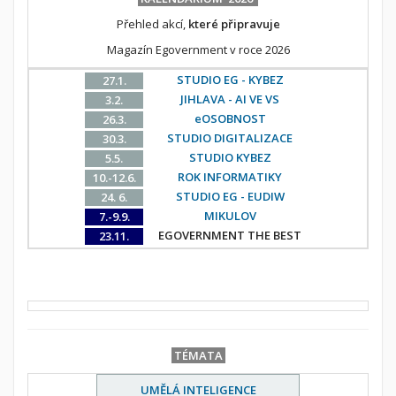
Přehled akcí,
které připravuje
Magazín Egovernment v roce 2026
STUDIO EG - KYBEZ
27.1.
JIHLAVA - AI VE VS
3.2.
eOSOBNOST
26.3.
STUDIO DIGITALIZACE
30.3.
STUDIO KYBEZ
5.5.
ROK INFORMATIKY
10.-12.6.
STUDIO EG - EUDIW
24. 6.
MIKULOV
7.-9.9.
EGOVERNMENT THE BEST
23.11.
TÉMATA
UMĚLÁ INTELIGENCE