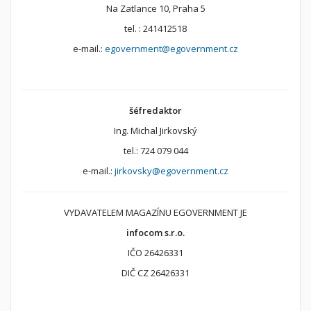
Na Zatlance 10, Praha 5
tel. : 241412518
e-mail.:
egovernment@egovernment.cz
šéfredaktor
Ing. Michal Jirkovský
tel.: 724 079 044
e-mail.:
jirkovsky@egovernment.cz
VYDAVATELEM MAGAZÍNU EGOVERNMENT JE
infocom s.r.o.
IČO 26426331
DIČ CZ 26426331