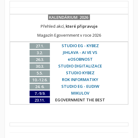
KALENDÁRIUM 2026
Přehled akcí,
které připravuje
Magazín Egovernment v roce 2026
STUDIO EG - KYBEZ
27.1.
JIHLAVA - AI VE VS
3.2.
eOSOBNOST
26.3.
STUDIO DIGITALIZACE
30.3.
STUDIO KYBEZ
5.5.
ROK INFORMATIKY
10.-12.6.
STUDIO EG - EUDIW
24. 6.
MIKULOV
7.-9.9.
EGOVERNMENT THE BEST
23.11.