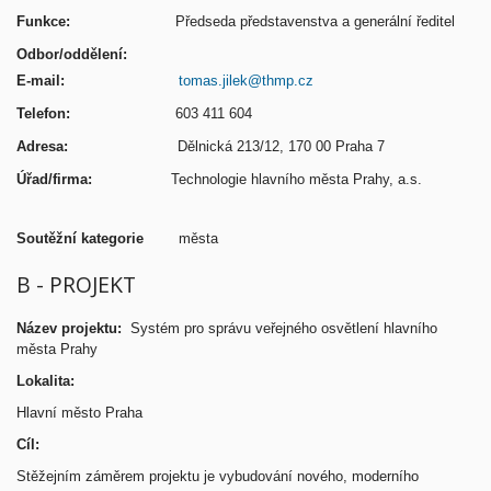
Funkce:
Předseda představenstva a generální ředitel
Odbor/oddělení:
E-mail:
tomas.jilek@thmp.cz
Telefon:
603 411 604
Adresa:
Dělnická 213/12, 170 00 Praha 7
Úřad/firma:
Technologie hlavního města Prahy, a.s.
Soutěžní kategorie
města
B - PROJEKT
Název projektu:
Systém pro správu veřejného osvětlení hlavního
města Prahy
Lokalita:
Hlavní město Praha
Cíl:
Stěžejním záměrem projektu je vybudování nového, moderního