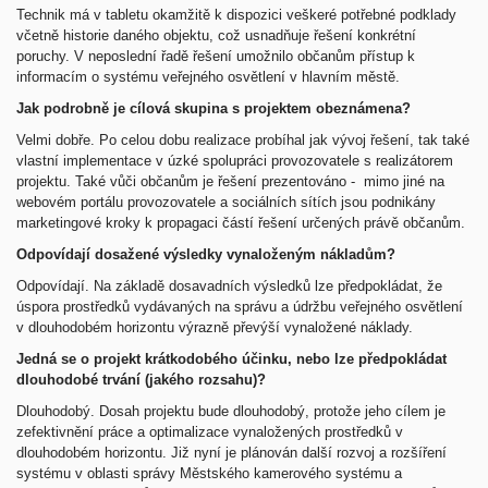
Technik má v tabletu okamžitě k dispozici veškeré potřebné podklady
včetně historie daného objektu, což usnadňuje řešení konkrétní
poruchy. V neposlední řadě řešení umožnilo občanům přístup k
informacím o systému veřejného osvětlení v hlavním městě.
Jak podrobně je cílová skupina s projektem obeznámena?
Velmi dobře. Po celou dobu realizace probíhal jak vývoj řešení, tak také
vlastní implementace v úzké spolupráci provozovatele s realizátorem
projektu. Také vůči občanům je řešení prezentováno - mimo jiné na
webovém portálu provozovatele a sociálních sítích jsou podnikány
marketingové kroky k propagaci částí řešení určených právě občanům.
Odpovídají dosažené výsledky vynaloženým nákladům?
Odpovídají. Na základě dosavadních výsledků lze předpokládat, že
úspora prostředků vydávaných na správu a údržbu veřejného osvětlení
v dlouhodobém horizontu výrazně převýší vynaložené náklady.
Jedná se o projekt krátkodobého účinku, nebo lze předpokládat
dlouhodobé trvání (jakého rozsahu)?
Dlouhodobý. Dosah projektu bude dlouhodobý, protože jeho cílem je
zefektivnění práce a optimalizace vynaložených prostředků v
dlouhodobém horizontu. Již nyní je plánován další rozvoj a rozšíření
systému v oblasti správy Městského kamerového systému a