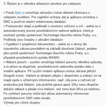
3.
Řešení je v několika oblastech otevřeno pro veřejnost:
•
Portál
Zjisti.si
umožňuje občanům získat některé informace o
veřejném osvětlení. Pro zajištění ochrany dat je aplikace umístěna v
DMZ a používá vlastní redukovanou databázi.
•
Poskytování údajů a podkladů o existenci zařízení a sítí – jedná se o
automatizovaný proces prostřednictvím webové aplikace, která je
součástí portálu společnosti Technologie hlavního města Prahy, a.s..
Podklady jsou čerpány z aktuální databáze
•
Vyjádření k projektové dokumentaci – jedná se o úkony dle
stavebního zákona prováděné na základě doručené žádosti, podané
přes portál společnosti Technologie hlavního města Prahy, a.s.,
případně prostřednictvím portálu MAWIS.
•
Hlášení poruch – systém umožňuje hlášení poruchy několika způsoby,
a to přímo na dispečink, prostřednictvím webového portálu nebo z
mobilní aplikace. Při využití mobilní aplikace mohou občané přiložit
fotografi místa - hlášení je obratem přijato v dispečinku a zobrazí se na
mapě spolu s užitečnými informacemi, např. zda jsou u zařízení již
evidována jiná hlášení, zda probíhá oprava apod. Díky tomu dispečer
dokáže odbavit a předat více hlášení, než tomu bylo dříve po telefonu.
Po vyřešení poruchy může být občan automaticky informován
prostřednictvím SMS nebo emailu.
Výhody pro cílové skupiny: