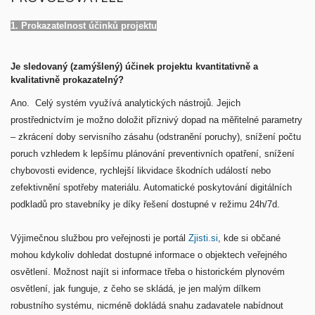
1. Prokazatelnost účinků projektu
Je sledovaný (zamýšlený) účinek projektu kvantitativně a
kvalitativně prokazatelný?
Ano. Celý systém využívá analytických nástrojů. Jejich
prostřednictvím je možno doložit příznivý dopad na měřitelné parametry
– zkrácení doby servisního zásahu (odstranění poruchy), snížení počtu
poruch vzhledem k lepšímu plánování preventivních opatření, snížení
chybovosti evidence, rychlejší likvidace škodních událostí nebo
zefektivnění spotřeby materiálu. Automatické poskytování digitálních
podkladů pro stavebníky je díky řešení dostupné v režimu 24h/7d.
Výjimečnou službou pro veřejnosti je portál
Zjisti.si
, kde si občané
mohou kdykoliv dohledat dostupné informace o objektech veřejného
osvětlení. Možnost najít si informace třeba o historickém plynovém
osvětlení, jak funguje, z čeho se skládá, je jen malým dílkem
robustního systému, nicméně dokládá snahu zadavatele nabídnout