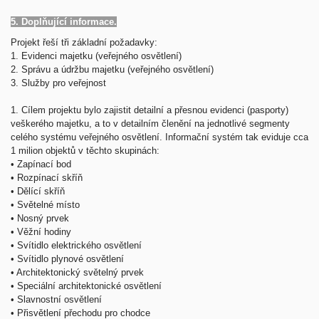
5. Doplňující informace.
Projekt řeší tři základní požadavky:
1.
Evidenci majetku (veřejného osvětlení)
2.
Správu a údržbu majetku (veřejného osvětlení)
3.
Služby pro veřejnost
1.
Cílem projektu bylo zajistit detailní a přesnou evidenci (pasporty)
veškerého majetku, a to v detailním členění na jednotlivé segmenty
celého systému veřejného osvětlení. Informační systém tak eviduje cca
1 milion objektů v těchto skupinách:
•
Zapínací bod
•
Rozpínací skříň
•
Dělící skříň
•
Světelné místo
•
Nosný prvek
•
Věžní hodiny
•
Svítidlo elektrického osvětlení
•
Svítidlo plynové osvětlení
•
Architektonický světelný prvek
•
Speciální architektonické osvětlení
•
Slavnostní osvětlení
•
Přisvětlení přechodu pro chodce