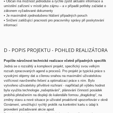
•
Občan má možnost jednoduše a rychle zjistit aktuální informace a
umístění zařízení v místě jeho zájmu – a v případě potřeby zažádat o
zákonem vyžadované dokumenty
•
Je maximálně zjednodušeno hlášení případných poruch
•
Snížení zatěžující pracnosti pro pracovníky správy při poskytování
informací
D - POPIS PROJEKTU - POHLED REALIZÁTORA
Popište náročnost technické realizace včetně případných specifik
Jedná se o rozsáhlý a komplexní projekt, specifický svou velkým
rozsah zpracovaných agend a procesů. Pro projekt je typická práce s
vysokými objemy dat a cílenou snahou na maximální uživatelskou
vstřícnost navrženého řešení a optimalizaci práce s ním. Bylo
vytvořeno uživatelsky přívětivé rozhraní - například při výběru hodnot
byla využita technologie „našeptávání“, plánování činností posádek
probíhá přetažením na displeji do kalendáře formou „drag&drop“, na
změny stavu a nové situace je uživatel proaktivně upozorňován v okně
Oznámení, umožňující rychlý proklik na konkrétní kartu s údaji k
provedení požadované akcie apod.