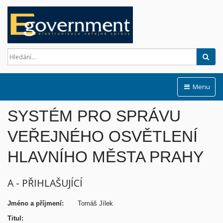
Hled
Menu
SYSTÉM PRO SPRÁVU
VEŘEJNÉHO OSVĚTLENÍ
HLAVNÍHO MĚSTA PRAHY
A - PŘIHLAŠUJÍCÍ
Jméno a příjmení:
T
omáš Jílek
Titul: