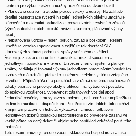
centrem pro výkon správy a údržby, rozdělené do dvou oblastí:
•
Plánovaná údržba – základní proces správy a údržby. Na základě
detailní pasportizace (včetně historie) jednotlivých objektů umožňuje
plánování a maximální optimalizaci preventivních servisních zásahů
(výměna dosluhujících objektů, revize a kontrola, plánované výluky
apod.)
•
Neplánovaná údržba – řešení poruch, závad a poškození. Řešení
umožňuje vysokou operativnost a zajišťuje tak dodržení SLA
stanovených v rámci podmínek správy veřejného osvětlení.
Řešení je založeno na on-line komunikaci mezi dispečerem a
jednotlivými posádkami v terénu. Dispečer v rámci systému plánuje
směny, přiděluje plánované výkony jednotlivým pracovníkům/posádkám
a zároveň má aktuální přehled o funkčnosti celého systému veřejného
osvětlení. Přijímá hlášení o poruchách a v rámci systému neplánované
údržby operativně přiděluje úkoly s ohledem na vytíženost posádek,
dojezdovou vzdálenost, vybavenost zásahových vozidel apod.
Jednotlivé posádky jsou vybaveny tabletem, což umožnuje nepřetržitou
on-line komunikaci s dispečinkem. Prostřednictvím tabletu tak dochází
k přijímání pracovních ticketů, vykazování činnosti, odbavení
jednotlivých ticketů posádkou bezprostředně po provedené zásahu ve
vazbě přímo na daný ticket či objekt nebo například vykázání použitého
materiálu.
Toto řešení umožňuje přesné vedení skladového hospodářství a také