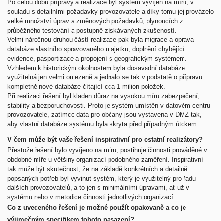
Po celou dobu přípravy a realizace byl systém vyvíjen na míru, v
souladu s detailními požadavky provozovatele a díky tomu jej provázelo
velké množství úprav a změnových požadavků, plynoucích z
průběžného testování a postupně získávaných zkušeností.
Velmi náročnou druhou částí realizace pak byla migrace a oprava
databáze vlastního spravovaného majetku, doplnění chybějící
evidence, pasportizace a propojení s geografickým systémem.
Vzhledem k historickým okolnostem byla dosavadní databáze
využitelná jen velmi omezeně a jednalo se tak v podstatě o přípravu
kompletně nové databáze čítající cca 1 milion položek.
Při realizaci řešení byl kladen důraz na vysokou míru zabezpečení,
stability a bezporuchovosti. Proto je systém umístěn v datovém centru
provozovatele, zatímco data pro občany jsou vystavena v DMZ tak,
aby vlastní databáze systému byla skryta před případným útokem.
V čem může být vaše řešení inspirativní pro ostatní realizátory?
Přestože řešení bylo vyvíjeno na míru, postihuje činnosti prováděné v
obdobné míře u většiny organizací podobného zaměření. Inspirativní
tak může být skutečnost, že na základě konkrétních a detailně
popsaných potřeb byl vyvinut systém, který je využitelný pro řadu
dalších provozovatelů, a to jen s minimálními úpravami, ať už v
systému nebo v metodice činnosti jednotlivých organizací.
Co z uvedeného řešení je možné použít opakovaně a co je
výjimečným specifikem tohoto nasazení?