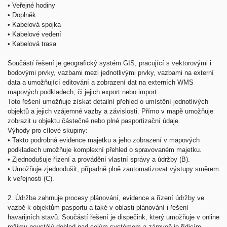
•
Veřejné hodiny
•
Doplněk
•
Kabelová spojka
•
Kabelové vedení
•
Kabelová trasa
Součástí řešení je geografický systém GIS, pracující s vektorovými i
bodovými prvky, vazbami mezi jednotlivými prvky, vazbami na externí
data a umožňující editování a zobrazení dat na externích WMS
mapových podkladech, či jejich export nebo import.
Toto řešení umožňuje získat detailní přehled o umístění jednotlivých
objektů a jejich vzájemné vazby a závislosti. Přímo v mapě umožňuje
zobrazit u objektu částečné nebo plné pasportizační údaje.
Výhody pro cílové skupiny:
•
Takto podrobná evidence majetku a jeho zobrazení v mapových
podkladech umožňuje komplexní přehled o spravovaném majetku.
•
Zjednodušuje řízení a provádění vlastní správy a údržby (B).
•
Umožňuje zjednodušit, případně plně zautomatizovat výstupy směrem
k veřejnosti (C).
2.
Údržba zahrnuje procesy plánování, evidence a řízení údržby ve
vazbě k objektům pasportu a také v oblasti plánování i řešení
havarijních stavů. Součástí řešení je dispečink, který umožňuje v online
režimu neustálý dohled nad celým systémem a zároveň je řídicím