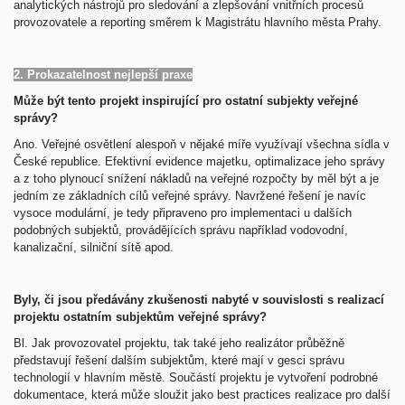
analytických nástrojů pro sledování a zlepšování vnitřních procesů
provozovatele a reporting směrem k Magistrátu hlavního města Prahy.
2. Prokazatelnost nejlepší praxe
Může být tento projekt inspirující pro ostatní subjekty veřejné
správy?
Ano. Veřejné osvětlení alespoň v nějaké míře využívají všechna sídla v
České republice. Efektivní evidence majetku, optimalizace jeho správy
a z toho plynoucí snížení nákladů na veřejné rozpočty by měl být a je
jedním ze základních cílů veřejné správy. Navržené řešení je navíc
vysoce modulární, je tedy připraveno pro implementaci u dalších
podobných subjektů, provádějících správu například vodovodní,
kanalizační, silniční sítě apod.
Byly, či jsou předávány zkušenosti nabyté v souvislosti s realizací
projektu ostatním subjektům veřejné správy?
Bl. Jak provozovatel projektu, tak také jeho realizátor průběžně
představují řešení dalším subjektům, které mají v gesci správu
technologií v hlavním městě. Součástí projektu je vytvoření podrobné
dokumentace, která může sloužit jako best practices realizace pro další