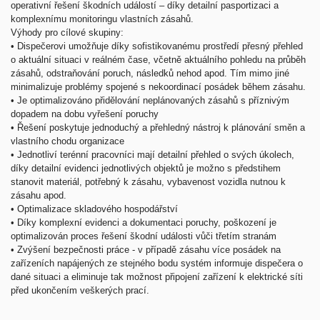
operativní řešení škodních událostí – díky detailní pasportizaci a
komplexnímu monitoringu vlastních zásahů.
Výhody pro cílové skupiny:
•
Dispečerovi umožňuje díky sofistikovanému prostředí přesný přehled
o aktuální situaci v reálném čase, včetně aktuálního pohledu na průběh
zásahů, odstraňování poruch, následků nehod apod. Tím mimo jiné
minimalizuje problémy spojené s nekoordinací posádek během zásahu.
•
Je optimalizováno přidělování neplánovaných zásahů s příznivým
dopadem na dobu vyřešení poruchy
•
Řešení poskytuje jednoduchý a přehledný nástroj k plánování směn a
vlastního chodu organizace
•
Jednotliví terénní pracovníci mají detailní přehled o svých úkolech,
díky detailní evidenci jednotlivých objektů je možno s předstihem
stanovit materiál, potřebný k zásahu, vybavenost vozidla nutnou k
zásahu apod.
•
Optimalizace skladového hospodářství
•
Díky komplexní evidenci a dokumentaci poruchy, poškození je
optimalizován proces řešení škodní události vůči třetím stranám
•
Zvýšení bezpečnosti práce - v případě zásahu více posádek na
zařízeních napájených ze stejného bodu systém informuje dispečera o
dané situaci a eliminuje tak možnost připojení zařízení k elektrické síti
před ukončením veškerých prací.