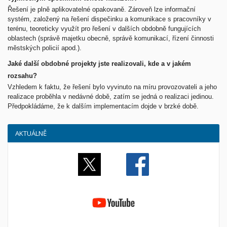
Řešení je plně aplikovatelné opakovaně. Zároveň lze informační
systém, založený na řešení dispečinku a komunikace s pracovníky v
terénu, teoreticky využít pro řešení v dalších obdobně fungujících
oblastech (správě majetku obecně, správě komunikací, řízení činnosti
městských policií apod.).
Jaké další obdobné projekty jste realizovali, kde a v jakém
rozsahu?
Vzhledem k faktu, že řešení bylo vyvinuto na míru provozovateli a jeho
realizace proběhla v nedávné době, zatím se jedná o realizaci jedinou.
Předpokládáme, že k dalším implementacím dojde v brzké době.
AKTUÁLNĚ