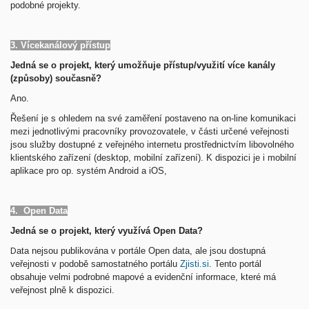
podobné projekty.
3. Vícekanálový přístup
Jedná se o projekt, který umožňuje přístup/využití více kanály
(způsoby) současně?
Ano.
Řešení je s ohledem na své zaměření postaveno na on-line komunikaci
mezi jednotlivými pracovníky provozovatele, v části určené veřejnosti
jsou služby dostupné z veřejného internetu prostřednictvím libovolného
klientského zařízení (desktop, mobilní zařízení). K dispozici je i mobilní
aplikace pro op. systém Android a iOS,
4. Open Data
Jedná se o projekt, který využívá Open Data?
D
ata nejsou publikována v portále Open data, ale jsou dostupná
veřejnosti v podobě samostatného portálu
Zjisti.si
. Tento portál
obsahuje velmi podrobné mapové a evidenční informace, které má
veřejnost plně k dispozici.