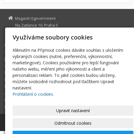
Magazín Egovernment
Na Zatlance 10, Praha 5
egovernment@egovernment.cz
Využíváme soubory cookies
Úvodní stránka
Kliknutím na Přijmout cookies dáváte souhlas s uložením
STUDIO
vybraných cookies (nutné, preferenční, výkonnostní,
JIHLAVA
marketingové). Cookies používáme pro lepší fungování
eOSOBNOST
našeho webu, měření jeho výkonnosti a cílení a
ROK INFORMATIKY
personalizaci reklam. To jaké cookies budou uloženy,
MIKULOV
můžete svobodně rozhodnout pod tlačítkem Upravit
EGOVERNMENT THE BEST
nastavení.
ARCHIV MAGAZÍNU
Prohlášení o cookies.
DOTAZ
REGISTRACE ČTENÁŘE
Upravit nastavení
© 2026
Magazín Egovernment
|
Mapa webu
Odmítnout cookies