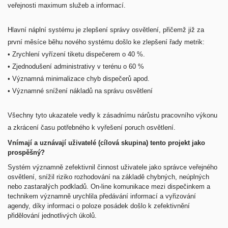
veřejnosti maximum služeb a informací.
Hlavní náplní systému je zlepšení správy osvětlení, přičemž již za
první měsíce běhu nového systému došlo ke zlepšení řady metrik:
•
Zrychlení vyřízení tiketu dispečerem o 40 %.
•
Zjednodušení administrativy v terénu o 60 %
•
Významná minimalizace chyb dispečerů apod.
•
Významné snížení nákladů na správu osvětlení
Všechny tyto ukazatele vedly k zásadnímu nárůstu pracovního výkonu
a zkrácení času potřebného k vyřešení poruch osvětlení.
Vnímají a uznávají uživatelé (cílová skupina) tento projekt jako
prospěšný?
Systém významně zefektivnil činnost uživatele jako správce veřejného
osvětlení, snížil riziko rozhodování na základě chybných, neúplných
nebo zastaralých podkladů. On-line komunikace mezi dispečinkem a
technikem významně urychlila předávání informací a vyřizování
agendy, díky informaci o poloze posádek došlo k zefektivnění
přidělování jednotlivých úkolů.