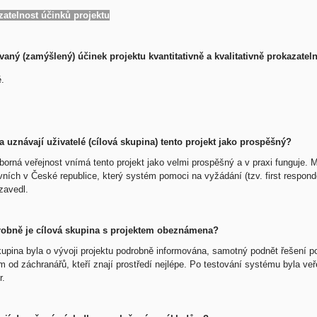
zatelnost účinků projektu
vaný (zamýšlený) účinek projektu kvantitativně a kvalitativně prokazatel
.
a uznávají uživatelé (cílová skupina) tento projekt jako prospěšný?
orná veřejnost vnímá tento projekt jako velmi prospěšný a v praxi funguje.
ních v České republice, který systém pomoci na vyžádání (tzv. first respond
zavedl.
robně je cílová skupina s projektem obeznámena?
upina byla o vývoji projektu podrobně informována, samotný podnět řešení poří
 od záchranářů, kteří znají prostředí nejlépe. Po testování systému byla ve
r.