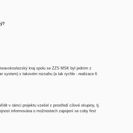
ný?
 Moravskoslezský kraj spolu se ZZS MSK byl jedním z
er system) v takovém rozsahu (a tak rychle - realizace 6
dit v rámci projektu vzešel z prostředí cílové skupiny, tj.
řejnost informována o možnostech zapojení se coby first