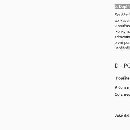
5. Doplň
Součástí
aplikace,
v současn
ikonky n
zdravotn
první pom
úspěšněj
D - P
Popište
V čem mů
Co z uve
Jaké dal