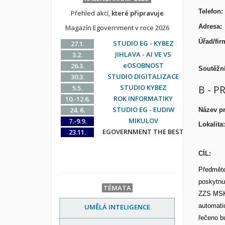
Te
Přehled akcí,
které připravuje
Ad
Magazín Egovernment v roce 2026
Úřad
STUDIO EG - KYBEZ
27.1.
JIHLAVA - AI VE VS
3.2.
eOSOBNOST
26.3.
Soutěžní
STUDIO DIGITALIZACE
30.3.
B - P
STUDIO KYBEZ
5.5.
ROK INFORMATIKY
10.-12.6.
STUDIO EG - EUDIW
24. 6.
Název pr
MIKULOV
7.-9.9.
Lokalita:
EGOVERNMENT THE BEST
23.11.
CÍL:
Předměte
poskytnu
TÉMATA
ZZS MSK 
automati
UMĚLÁ INTELIGENCE
řečeno b