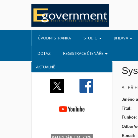
ÚVODNÍ STRÁNKA
STUDIO
JIHLAVA
DOTAZ
REGISTRACE ČTENÁŘE
AKTUÁLNĚ
Sys
A - PŘI
Jméno 
Ti
Funkce:
Odbor
E-
KALENDÁRIUM 2026