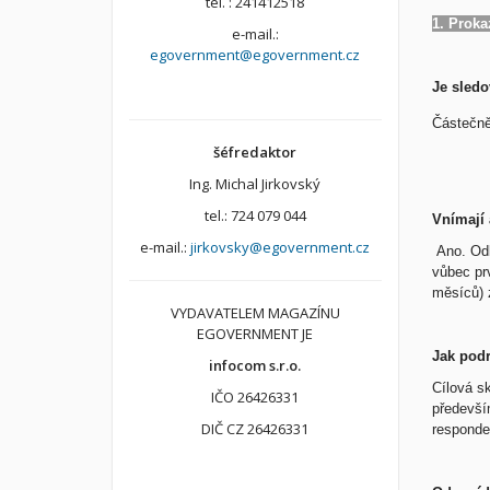
tel. : 241412518
1. Proka
e-mail.:
egovernment@egovernment.cz
Je sledo
Částečně
šéfredaktor
Ing. Michal Jirkovský
tel.: 724 079 044
Vnímají 
e-mail.:
jirkovsky@egovernment.cz
Ano. Odb
vůbec prv
měsíců) 
VYDAVATELEM MAGAZÍNU
EGOVERNMENT JE
Jak pod
infocom s.r.o.
Cílová sk
IČO 26426331
především
DIČ CZ 26426331
responde