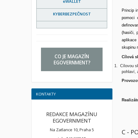
eWALLET
Princip 
KYBERBEZPEČNOST
pomoci 
definova
(hasiči,
aplikace 
skupinu 
CO JE MAGAZÍN
Cílová s
EGOVERNMENT?
1.
Cílovou s
pohlaví,
Provozov
KONTAKTY
Realizát
REDAKCE MAGAZÍNU
EGOVERNMENT
Na Zatlance 10, Praha 5
C - P