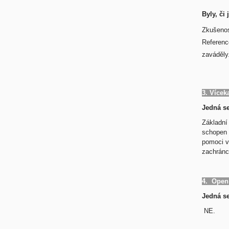
Byly, či
Zkušenos
Referenc
zaváděly
3. Vícek
Jedná se
Základní 
schopen 
pomoci v
zachránc
4. Open
Jedná se
NE.