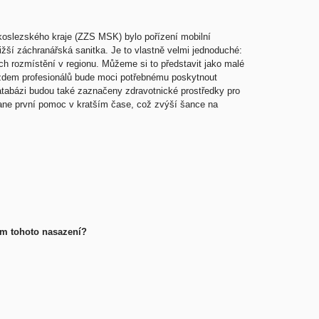
oslezského kraje (ZZS MSK) bylo pořízení mobilní
ližší záchranářská sanitka. Je to vlastně velmi jednoduché:
ch rozmístění v regionu. Můžeme si to představit jako malé
ezdem profesionálů bude moci potřebnému poskytnout
atabázi budou také zaznačeny zdravotnické prostředky pro
stane první pomoc v kratším čase, což zvýší šance na
em tohoto nasazení?