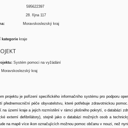
lefon:
595622397
resa:
28. října 117
/firma:
Moravskoslezský kraj
 kategorie
kraje
ROJEKT
ojektu:
Systém pomoci na vyžádání
Moravskoslezský kraj
m projektu je pořízení specifického informačního systému pro podporu operač
tí přednemocniční péče obyvatelstvu, které potřebuje zdravotnickou pomoc
na území kraje a jejich rozmístění v rámci plošného pokrytí, o databázi zd
cké externí defibrilátory), stejně jako o databázi možných osob a technic
ude na mapě více ikon označujících možnou pomoc občanu v nouzi, než nyní 