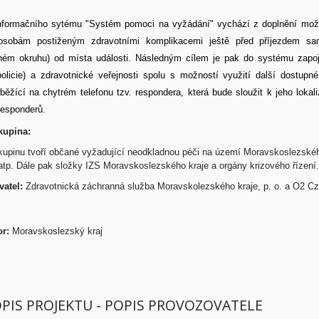
informačního sytému "Systém pomoci na vyžádání" vychází z doplnění možno
osobám postiženým zdravotními komplikacemi ještě před příjezdem sa
ném okruhu) od místa události. Následným cílem je pak do systému zapojit
 policie) a zdravotnické veřejnosti spolu s možností využití další dostupn
běžící na chytrém telefonu tzv. respondera, která bude sloužit k jeho lokal
responderů.
kupina:
kupinu tvoří občané vyžadující neodkladnou péči na území Moravskoslezského k
 atp. Dále pak složky IZS Moravskoslezského kraje a orgány krizového řízení.
atel:
Zdravotnická záchranná služba Moravskolezského kraje, p. o. a O2 C
or:
Moravskoslezský kraj
OPIS PROJEKTU - POPIS PROVOZOVATELE