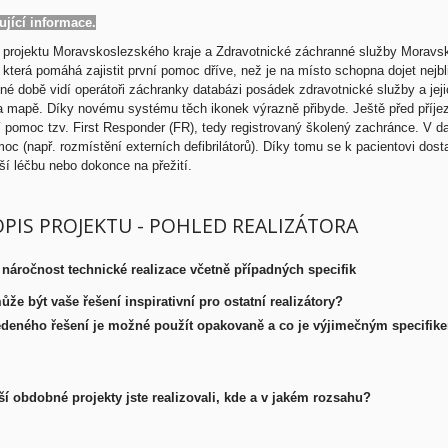
ující informace.
 projektu Moravskoslezského kraje a Zdravotnické záchranné služby Moravsk
 která pomáhá zajistit první pomoc dříve, než je na místo schopna dojet nejb
é době vidí operátoři záchranky databázi posádek zdravotnické služby a jeji
a mapě. Díky novému systému těch ikonek výrazně přibyde. Ještě před příj
í pomoc tzv. First Responder (FR), tedy registrovaný školený zachránce. V d
oc (např. rozmístění externích defibrilátorů). Díky tomu se k pacientovi do
ší léčbu nebo dokonce na přežití.
OPIS PROJEKTU - POHLED REALIZÁTORA
 náročnost technické realizace včetně případných specifik
že být vaše řešení inspirativní pro ostatní realizátory?
deného řešení je možné použít opakovaně a co je výjimečným specifik
ší obdobné projekty jste realizovali, kde a v jakém rozsahu?