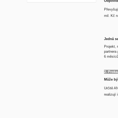
Odpovíd
Převyšuj
mil. Kč n
Jedná se
Projekt,
partnera
6 měsíců
2. Proka
Může být
Určitě AN
realizují