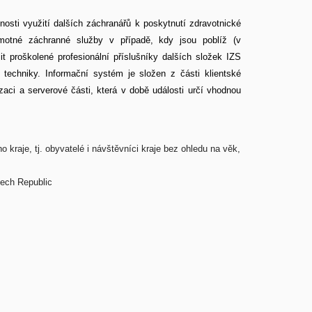
sti využití dalších záchranářů k poskytnutí zdravotnické
motné záchranné služby v případě, kdy jsou poblíž (v
 proškolené profesionální příslušníky dalších složek IZS
é techniky. Informační systém je složen z části klientské
izaci a serverové části, která v době události určí vhodnou
raje, tj. obyvatelé i návštěvníci kraje bez ohledu na věk,
zech Republic