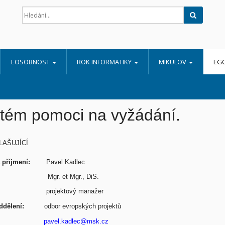
Hledat
EOSOBNOST
ROK INFORMATIKY
MIKULOV
EG
tém pomoci na vyžádání.
HLAŠUJÍCÍ
a příjmení:
Pavel Kadlec
tul:
Mgr. et Mgr., DiS.
projektový manažer
/oddělení:
odbor evropských projektů
mail:
pavel.kadlec@msk.cz