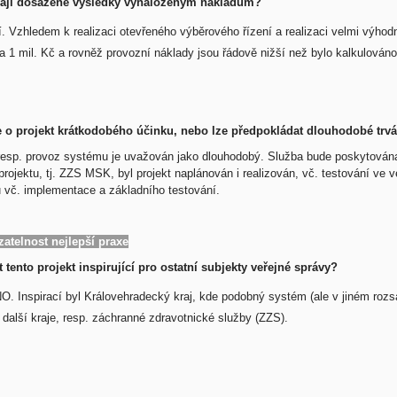
ají dosažené výsledky vynaloženým nákladům?
í. Vzhledem k realizaci otevřeného výběrového řízení a realizaci velmi výho
a 1 mil. Kč a rovněž provozní náklady jsou řádově nižší než bylo kalkulováno
 o projekt krátkodobého účinku, nebo lze předpokládat dlouhodobé trvá
 resp. provoz systému je uvažován jako dlouhodobý. Služba bude poskytována
 projektu, tj. ZZS MSK, byl projekt naplánován i realizován, vč. testování 
 vč. implementace a základního testování.
zatelnost nejlepší praxe
 tento projekt inspirující pro ostatní subjekty veřejné správy?
O. Inspirací byl Královehradecký kraj, kde podobný systém (ale v jiném rozsa
 i další kraje, resp. záchranné zdravotnické služby (ZZS).