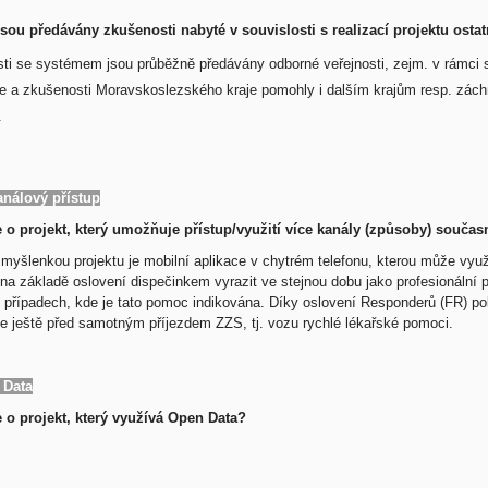
 jsou předávány zkušenosti nabyté v souvislosti s realizací projektu ost
ti se systémem jsou průběžně předávány odborné veřejnosti, zejm. v rámci s
e a zkušenosti Moravskoslezského kraje pomohly i dalším krajům resp. zách
.
análový přístup
 o projekt, který umožňuje přístup/využití více kanály (způsoby) součas
myšlenkou projektu je mobilní aplikace v chytrém telefonu, kterou může využít
na základě oslovení dispečinkem vyrazit ve stejnou dobu jako profesionální 
 případech, kde je tato pomoc indikována. Díky oslovení Responderů (FR) pob
e ještě před samotným příjezdem ZZS, tj. vozu rychlé lékařské pomoci.
 Data
 o projekt, který využívá Open Data?