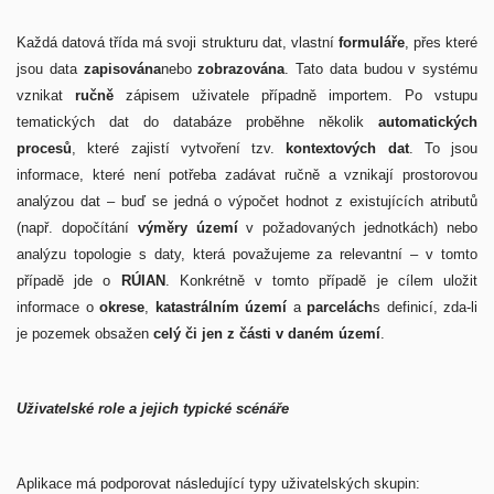
Každá datová třída má svoji strukturu dat, vlastní
formuláře
, přes které
jsou data
zapisována
nebo
zobrazována
. Tato data budou v systému
vznikat
ručně
zápisem uživatele případně importem. Po vstupu
tematických dat do databáze proběhne několik
automatických
procesů
, které zajistí vytvoření tzv.
kontextových dat
. To jsou
informace, které není potřeba zadávat ručně a vznikají prostorovou
analýzou dat – buď se jedná o výpočet hodnot z existujících atributů
(např.
dopočítání
výměry území
v požadovaných jednotkách) nebo
analýzu topologie s daty, která považujeme za relevantní – v tomto
případě jde o
RÚIAN
. Konkrétně v tomto případě je cílem uložit
informace o
okrese
,
katastrálním území
a
parcelách
s definicí, zda-li
je pozemek obsažen
celý či jen z části v daném území
.
Uživatelské role a jejich typické scénáře
Aplikace má podporovat následující typy uživatelských skupin: