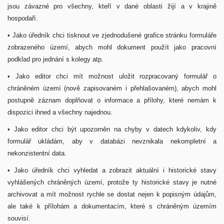
jsou závazné pro všechny, kteří v dané oblasti žijí a v krajině
hospodaří.
• Jako úředník chci tisknout ve zjednodušené grafice stránku formuláře
zobrazeného území, abych mohl dokument použít jako pracovní
podklad pro jednání s kolegy atp.
• Jako editor chci mít možnost uložit rozpracovaný formulář o
chráněném území (nově zapisovaném i přehlašovaném), abych mohl
postupně záznam doplňovat o informace a přílohy, které nemám k
dispozici ihned a všechny najednou.
• Jako editor chci být upozorněn na chyby v datech kdykoliv, kdy
formulář ukládám, aby v databázi nevznikala nekompletní a
nekonzistentní data.
• Jako úředník chci vyhledat a zobrazit aktuální i historické stavy
vyhlášených chráněných území, protože ty historické stavy je nutné
archivovat a mít možnost rychle se dostat nejen k popisným údajům,
ale také k přílohám a dokumentacím, které s chráněným územím
souvisí.