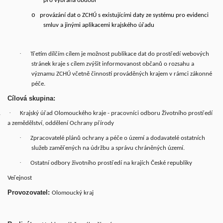
pro vybraná období
o
provázání dat o ZCHÚ s existujícími daty ze systému pro evidenci
smluv a jinými aplikacemi krajského úřadu
·
Třetím dílčím cílem je možnost publikace dat do prostředí webových
stránek kraje s cílem zvýšit informovanost občanů o rozsahu a
významu ZCHÚ včetně činností prováděných krajem v rámci zákonné
péče.
Cílová skupina:
.
·
Krajský úřad Olomouckého kraje - pracovníci odboru Životního prostředí
a zemědělství, oddělení Ochrany přírody
·
Zpracovatelé plánů ochrany a péče o území a dodavatelé ostatních
služeb zaměřených na údržbu a správu chráněných území.
·
Ostatní odbory životního prostředí na krajích České republiky
Veřejnost
Provozovatel:
Olomoucký kraj