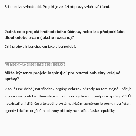
Zatím nelze vyhodnotit.
Projekt je ve fázi přípravy výběrové řízení.
Jedná se o projekt krátkodobého účinku, nebo lze předpokládat
dlouhodobé trvání (jakého rozsahu)?
Celý projekt je koncipován jako dlouhodobý.
2. Prokazatelnost nejlepší praxe
Může být tento projekt inspirující pro ostatní subjekty veřejné
správy?
V současné době jsou všechny orgány ochrany přírody na tom stejně – vše je
v papírové podobě. Neexistuje informační systém na podporu správy ZCHÚ,
neexistují ani dílčí části takového systému. Naším záměrem je poskytnou řešení
agendy i dalším orgánům ochrany přírody na krajích České republiky.