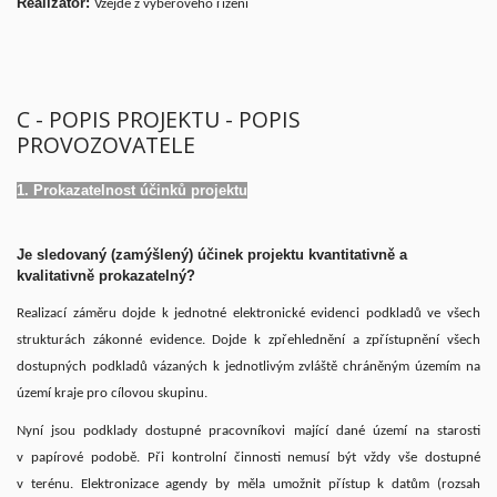
Realizátor:
Vzejde z výběrového řízení
C - POPIS PROJEKTU - POPIS
PROVOZOVATELE
1. Prokazatelnost účinků projektu
Je sledovaný (zamýšlený) účinek projektu kvantitativně a
kvalitativně prokazatelný?
Realizací záměru dojde k jednotné elektronické evidenci podkladů ve všech
strukturách zákonné evidence. Dojde k zpřehlednění a zpřístupnění všech
dostupných podkladů vázaných k jednotlivým zvláště chráněným územím na
území kraje pro cílovou skupinu.
Nyní jsou podklady dostupné pracovníkovi mající dané území na starosti
v papírové podobě. Při kontrolní činnosti nemusí být vždy vše dostupné
v terénu. Elektronizace agendy by měla umožnit přístup k datům (rozsah