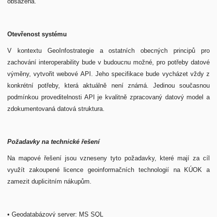
obsažena.
Otevřenost systému
V kontextu GeoInfostrategie a ostatních obecných principů pro
zachování interoperability bude v budoucnu možné, pro potřeby datové
výměny, vytvořit webové API. Jeho specifikace bude vycházet vždy z
konkrétní potřeby, která aktuálně není známá. Jedinou současnou
podmínkou proveditelnosti API je kvalitně zpracovaný datový model a
zdokumentovaná datová struktura.
Požadavky na technické řešení
Na mapové řešení jsou vzneseny tyto požadavky, které mají za cíl
využít zakoupené licence geoinformačních technologií na KÚOK a
zamezit duplicitním nákupům.
• Geodatabázový server: MS SQL