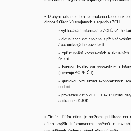
•
Druhým dílčím cílem je implementace funkcion
činností úředníků spojených s agendou ZCHÚ:
◦ vyhledávání informací o ZCHÚ vč. histo
◦
aktualizace dat spojená s přehlašován
/ pozemkových souvislostí
◦ zpřístupnění komplexních a aktuálních
území
◦
kontrolu kvality dat porovnáním s i
(spravuje AOPK ČR)
◦ grafickou vizualizaci ekonomických uk
období
◦
provázání dat o ZCHÚ s existujícími dat
aplikacemi KÚOK
• Třetím dílčím cílem je možnost publikace dat
cílem zvýšit informovanost občanů o rozsa
prováděných Krajem v rámci zákonné péče.