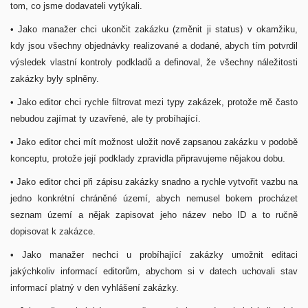
tom, co jsme dodavateli vytýkali.
• Jako manažer chci ukončit zakázku (změnit ji status) v okamžiku,
kdy jsou všechny objednávky realizované a dodané, abych tím potvrdil
výsledek vlastní kontroly podkladů a definoval, že všechny náležitosti
zakázky byly splněny.
• Jako editor chci rychle filtrovat mezi typy zakázek, protože mě často
nebudou zajímat ty uzavřené, ale ty probíhající.
• Jako editor chci mít možnost uložit nově zapsanou zakázku v podobě
konceptu, protože její podklady zpravidla připravujeme nějakou dobu.
• Jako editor chci při zápisu zakázky snadno a rychle vytvořit vazbu na
jedno konkrétní chráněné území, abych nemusel bokem procházet
seznam území a nějak zapisovat jeho název nebo ID a to ručně
dopisovat k zakázce.
• Jako manažer nechci u probíhající zakázky umožnit editaci
jakýchkoliv informací editorům, abychom si v datech uchovali stav
informací platný v den vyhlášení zakázky.