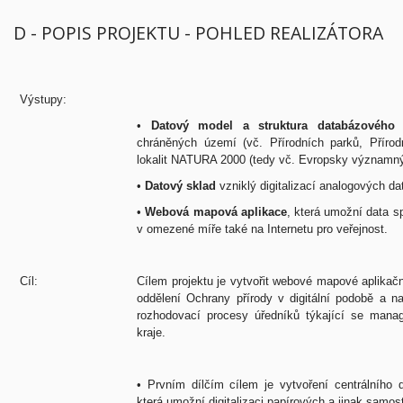
D - POPIS PROJEKTU - POHLED REALIZÁTORA
Výstupy:
•
Datový model a struktura databázového
chráněných území (vč. Přírodních parků, Příro
lokalit NATURA 2000 (tedy vč. Evropsky významnýc
•
Datový sklad
vzniklý digitalizací analogových da
•
Webová mapová aplikace
, která umožní data s
v omezené míře také na Internetu pro veřejnost.
Cíl:
Cílem projektu je vytvořit webové mapové aplikačn
oddělení Ochrany přírody v digitální podobě a nab
rozhodovací procesy úředníků týkající se ma
kraje.
•
Prvním dílčím cílem je vytvoření centrálního 
která umožní digitalizaci papírových a jinak sam