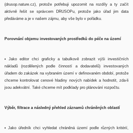
(drusop.nature.cz), protože potřebuji upozornit na rozdíly a ty začít
aktivně řešit se správcem DRUSOPu, protože jako úřad jim data
předáváme a je v našem zájmu, aby vše bylo v pořádku.
Porovnání objemu investovaných prostředků do péče na území
•
Jako editor chci graficky a tabulkově zobrazit výši investičních
nákladů (rozdělených podle činností a dodavatelů) investovaných
úřadem do zakázek na vybraném území v definovaném období, protože
chceme kontrolovat cenové hladiny nových nabídek a hodnotit, zda-li
jsou adekvátní. Také chceme mít podklady pro plánování rozpočtu.
Výběr, filtrace a následný přehled záznamů chráněných oblastí
• Jako úředník chci vyhledat chráněná území podle různých kritérií,