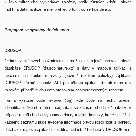
•
Jako editor chci vyhledávat zakázky podle různých kritérií, abych
mohl na data nahlížet a měl přehled o tom, co se kde dělalo.
Propojení se systémy třetích stran
DRUSOP
Jedním z klíčových požadavků je možnost strojově porovnat obsah
databáze DRUSOP (drusop.nature.cz) s daty v mapové aplikaci a
upozornit na konkrétní rozdíly (nové / rozdílné položky). Aplikace
DRUSOP zřejmě nenabízí API pro přístup aplikací třetích stran a v
takovém případě budou data stahována naprogramovaným robotem.
Forma výstupu bude textová (log), kde bude na řádku uveden
identifikátor území a informace, zda-li se záznam shoduje či nikoliv. V
případě rozdílu budou vypsány atributy a jejich hodnoty, které se liší. U
každého záznamu bude uvedena informace o typu rozdílnosti z pohledu
databáze mapové aplikace: rozdílná hodnota / hodnota v DRUSOP není