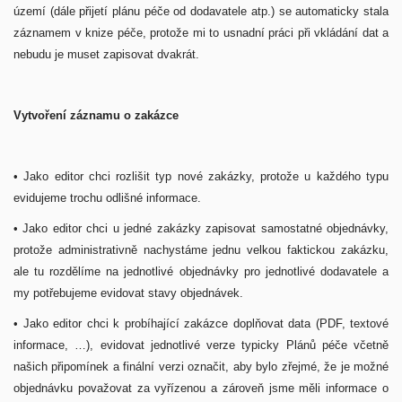
území (dále přijetí plánu péče od dodavatele atp.) se automaticky stala
záznamem v knize péče, protože mi to usnadní práci při vkládání dat a
nebudu je muset zapisovat dvakrát.
Vytvoření záznamu o zakázce
• Jako editor chci rozlišit typ nové zakázky, protože u každého typu
evidujeme trochu odlišné informace.
• Jako editor chci u jedné zakázky zapisovat samostatné objednávky,
protože administrativně nachystáme jednu velkou faktickou zakázku,
ale tu rozdělíme na jednotlivé objednávky pro jednotlivé dodavatele a
my potřebujeme evidovat stavy objednávek.
• Jako editor chci k probíhající zakázce doplňovat data (PDF, textové
informace, …), evidovat jednotlivé verze typicky Plánů péče včetně
našich připomínek a finální verzi označit, aby bylo zřejmé, že je možné
objednávku považovat za vyřízenou a zároveň jsme měli informace o