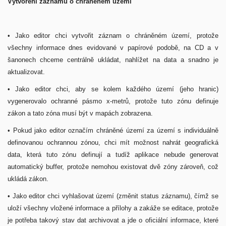
Vytvoření záznamu o chráněném území
• Jako editor chci vytvořit záznam o chráněném území, protože
všechny informace dnes evidované v papírové podobě, na CD a v
šanonech chceme centrálně ukládat, nahlížet na data a snadno je
aktualizovat.
• Jako editor chci, aby se kolem každého území (jeho hranic)
vygenerovalo ochranné pásmo x-metrů, protože tuto zónu definuje
zákon a tato zóna musí být v mapách zobrazena.
• Pokud jako editor označím chráněné území za území s individuálně
definovanou ochrannou zónou, chci mít možnost nahrát geografická
data, která tuto zónu definují a tudíž aplikace nebude generovat
automatický buffer, protože nemohou existovat dvě zóny zároveň, což
ukládá zákon.
• Jako editor chci vyhlašovat území (změnit status záznamu), čímž se
uloží všechny vložené informace a přílohy a zakáže se editace, protože
je potřeba takový stav dat archivovat a jde o oficiální informace, které