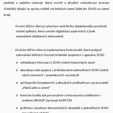
podobě a nabídne nástroje, které zrychlí a zkvalitní rozhodovací procesy
úředníků týkající se správy zvláště chráněných území (dále jen ZCHÚ) na území
kraje.
·
Prvním dílčím cílem je vytvoření centrálního databázového prostředí
včetně aplikace, která umožní digitalizaci papírových a jinak
samostatně ukládaných dokumentů.
·
Druhým dílčím cílem je implementace funkcionalit, které podpoří
vykonávání běžných činností úředníků spojených s agendou ZCHÚ:
o
vyhledávání informací o ZCHÚ včetně historických stavů
o
aktualizace dat spojená s přehlašováním jednotlivých ZCHÚ včetně
všech územních / pozemkových souvislostí
o
zpřístupnění komplexních a aktuálních podkladů pro zpracovatele
„Plánů péče o území“
o
kontrolu kvality dat porovnáním s informacemi uváděnými v
systému DRUSOP (spravuje AOPK ČR)
o
grafickou vizualizaci ekonomických ukazatelů u jednotlivých ZCHÚ