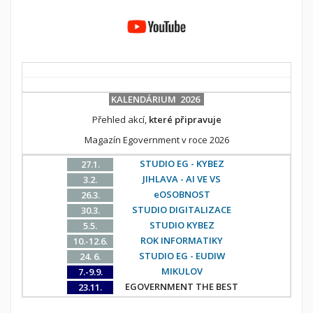
KALENDÁRIUM 2026
Přehled akcí,
které připravuje
Magazín Egovernment v roce 2026
STUDIO EG - KYBEZ
27.1.
JIHLAVA - AI VE VS
3.2.
eOSOBNOST
26.3.
STUDIO DIGITALIZACE
30.3.
STUDIO KYBEZ
5.5.
ROK INFORMATIKY
10.-12.6.
STUDIO EG - EUDIW
24. 6.
MIKULOV
7.-9.9.
EGOVERNMENT THE BEST
23.11.