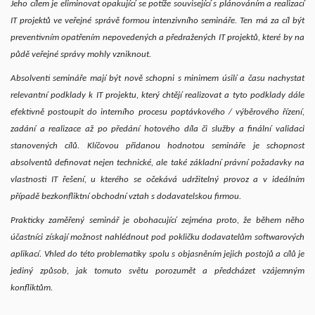
Jeho cílem je eliminovat opakující se potíže související s plánováním a realizací
IT projektů ve veřejné správě formou intenzivního semináře.
Ten má za cíl být
preventivním opatřením nepovedených a předražených IT projektů, které by na
půdě veřejné správy mohly vzniknout.
Absolventi semináře mají být nově schopni s minimem úsilí a času nachystat
relevantní podklady k IT projektu, který chtějí realizovat a tyto podklady dále
efektivně postoupit do interního procesu poptávkového / výběrového řízení,
zadání a realizace až po předání hotového díla či služby a finální validaci
stanovených cílů. Klíčovou přidanou hodnotou semináře je schopnost
absolventů definovat nejen technické, ale také základní právní požadavky na
vlastnosti IT řešení, u kterého se očekává udržitelný provoz a v ideálním
případě bezkonfliktní obchodní vztah s dodavatelskou firmou.
Prakticky zaměřený seminář je obohacující zejména proto, že během něho
účastníci získají možnost nahlédnout pod pokličku dodavatelům softwarových
aplikací. Vhled do této problematiky spolu s objasněním jejich postojů a cílů je
jediný způsob, jak tomuto světu porozumět a předcházet vzájemným
konfliktům.