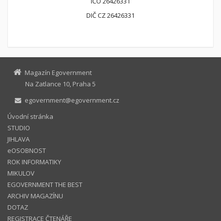
IČO 26426331
DIČ CZ 26426331
Magazín Egovernment
Na Zatlance 10, Praha 5
egovernment@egovernment.cz
Úvodní stránka
STUDIO
JIHLAVA
eOSOBNOST
ROK INFORMATIKY
MIKULOV
EGOVERNMENT THE BEST
ARCHIV MAGAZÍNU
DOTAZ
REGISTRACE ČTENÁŘE