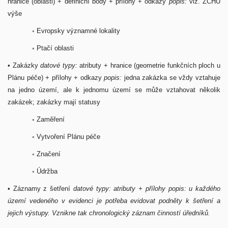
hranice (oblasti) + definiční body + přílohy + odkazy
popis:
viz. ZCHÚ
výše
◦ Evropsky významné lokality
◦ Ptačí oblasti
• Zakázky
datové typy:
atributy + hranice (geometrie funkčních ploch u
Plánu péče) + přílohy + odkazy
popis:
jedna zakázka se vždy vztahuje
na jedno území, ale k jednomu území se může vztahovat několik
zakázek; zakázky mají statusy
◦ Zaměření
◦ Vytvoření Plánu péče
◦ Značení
◦ Údržba
• Záznamy z šetření
datové typy: atributy + přílohy popis: u každého
území vedeného v evidenci je potřeba evidovat podněty k šetření a
jejich výstupy. Vznikne tak chronologický záznam činností úředníků.