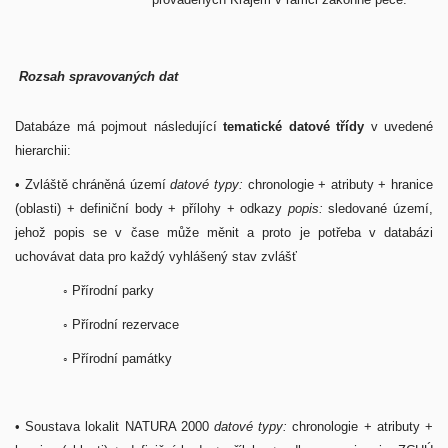
Rozsah spravovaných dat
Databáze má pojmout následující
tematické datové třídy
v uvedené
hierarchii:
• Zvláště chráněná území
datové typy:
chronologie + atributy + hranice
(oblasti) + definiční body + přílohy + odkazy
popis:
sledované území,
jehož popis se v čase může měnit a proto je potřeba v databázi
uchovávat data pro každý vyhlášený stav zvlášť
◦ Přírodní parky
◦ Přírodní rezervace
◦ Přírodní památky
• Soustava lokalit NATURA 2000
datové typy:
chronologie + atributy +