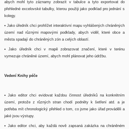
abych mohl tyto záznamy zobrazit v tabulce a tyto exportovat do
přehledné excelovské tabulky, kterou použiji jako podklad pro jednání s
kolegy.
• Jako úředník chci prohlížet interaktivní mapu vyhlášených chráněných
území nad různými mapovými podklady, abych viděl, které obce a
města spadají do chráněných zón a celých oblastí.
• Jako úředník chci v mapě zobrazovat značení, které v terénu
vymezuje chráněné území, abych mohl plánovat jeho údržbu.
Vedení Knihy péče
• Jako editor chci evidovat každou činnost úředníků na konkrétním
území, protože z různých stran chodí podněty k šetření atd. a je
potřeba mít chronologický přehled o tom, co jsme jako úřad prováděli a
jaké jsou výstupy.
• Jako editor chci, aby každá nově zapsaná zakázka na chráněném