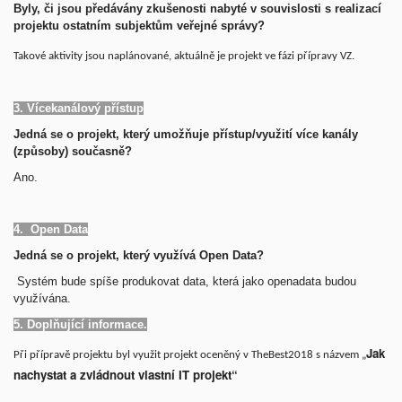
Byly, či jsou předávány zkušenosti nabyté v souvislosti s realizací
projektu ostatním subjektům veřejné správy?
Takové aktivity jsou naplánované, aktuálně je projekt ve fázi přípravy VZ.
3. Vícekanálový přístup
Jedná se o projekt, který umožňuje přístup/využití více kanály
(způsoby) současně?
Ano.
4. Open Data
Jedná se o projekt, který využívá Open Data?
Systém bude spíše produkovat data, která jako openadata budou
využívána.
5. Doplňující informace.
Jak
Při přípravě projektu byl využit projekt oceněný v TheBest2018 s názvem „
nachystat a zvládnout vlastní IT projekt“