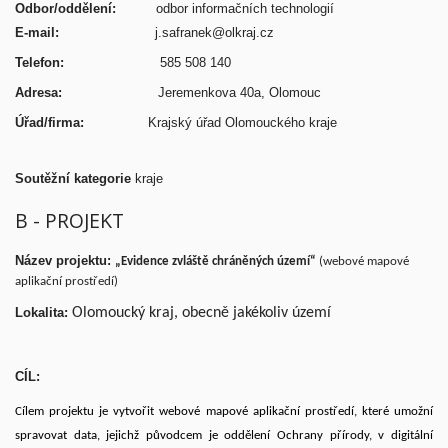
Odbor/oddělení:
odbor
informačních technologií
E-mail:
j.safranek@olkraj.cz
Telefon:
585 508 140
Adresa:
Jeremenkova 40a, Olomouc
Úřad/firma:
Krajský úřad Olomouckého kraje
Soutěžní kategorie
kraje
B - PROJEKT
Název projektu:
„Evidence zvláště chráněných území“
(webové mapové
aplikační prostředí)
Lokalita:
Olomoucký kraj, obecně jakékoliv území
CÍL:
Cílem projektu je vytvořit webové mapové aplikační prostředí, které umožní
spravovat data, jejichž původcem je oddělení Ochrany přírody, v digitální