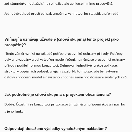
zpřístupněných dat závisí na roli uživatele aplikace) i mimo pracoviště.
Jednotné datové prostředí pak umožní zrychlit tvorbu statistik a přehledů.
Vnímají a uznávají uživatelé (cílová skupina) tento projekt jako
prospěšný?
Tento záměr vzniká na základě potřeb pracovníků ochrany přírody. Potřeby
byly analyzovány a byl vytvořen model řešení, na němž se pracovníci ochrany
přírody podíleli formou konzultací. Definovali jednotlivé funkce aplikace,
struktury popisných položek a jejich vazeb. Na tomto základě byl vytvořen
datový i procesní model a navrženo vhodné řešení pro dosažení zvolených cílů.
Jak podrobně je cílová skupina s projektem obeznámena?
Dobře. Účastnili se konzultací při zpracování záměru i připomínkování návrhu
a jeho funkcí.
Odpovídají dosažené výsledky vynaloženým nákladům?