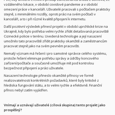
vzdáleného lokace, v období covidové pandemie a v období
omezení práce v kanceláři. Uživatelé pracovali s počítačem prakticky
stejně, s minimálními rozdíly, oproti práci na svém počítači v
kanceláři, a to i při různé kvalitě připojení k internetu.
Další pozitivní výsledek přinesl projekt v období uprchlické krize na
Ukrajině, kdy bylo potřeba velmi rychle zřídit detašovaná pracoviště
Cizinecké policie v terénu. Uvedená technologie a její nasazení
umožnilo tato pracoviště zřídit prakticky okamžitě a zaměstnancům
pracovat stejně jako na svém pevném pracovišti.
Nemalý význam má řešení i pro samotné správce celého systému,
protože řešení eliminuje potřebu správy a údržby koncového
zařízení/počítače a současně umožňuje mít pod kontrolou
bezpečnost připojení a práci uživatele.
Nasazení technologie přineslo okamžité přínosy ve formě
realizovatelnosti konkrétních požadavků, které byly kritické z
hlediska fungování státu, a to velmi rychle a efektivně. Finanční
přínos nebyl zatím vyjádřen.
Vnímají a uznávají uživatelé (cílová skupina) tento projekt jako
prospěšný?