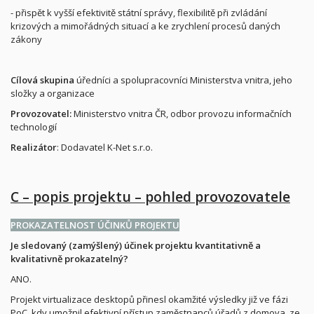
- přispět k vyšší efektivitě státní správy, flexibilitě při zvládání
krizových a mimořádných situací a ke zrychlení procesů daných
zákony
Cílová skupina
úředníci a spolupracovníci Ministerstva vnitra, jeho
složky a organizace
Provozovatel:
Ministerstvo vnitra ČR, odbor provozu informačních
technologií
Realizátor
: Dodavatel K-Net s.r.o.
C – popis projektu – pohled provozovatele
PROKAZATELNOST ÚČINKŮ PROJEKTU
Je sledovaný (zamýšlený) účinek projektu kvantitativně a
kvalitativně prokazatelný?
ANO.
Projekt virtualizace desktopů přinesl okamžité výsledky již ve fázi
PoC, kdy umožnil efektivní přístup zaměstnanců úřadů z domova, ze