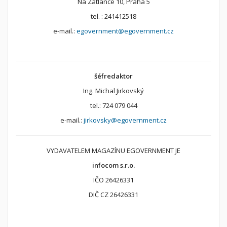
Na Zatlance 10, Praha 5
tel. : 241412518
e-mail.:
egovernment@egovernment.cz
šéfredaktor
Ing. Michal Jirkovský
tel.: 724 079 044
e-mail.:
jirkovsky@egovernment.cz
VYDAVATELEM MAGAZÍNU EGOVERNMENT JE
infocom s.r.o.
IČO 26426331
DIČ CZ 26426331