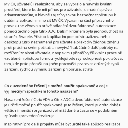
MV ČR, uživatelů i realizátora, aby se vybralo a navrhlo kvalitní
prostředí, které bude mít přínos pro uživatele, usnadní správu
administrátorům, a hlavně zajistí vysokou bezpečnost přístupu k
datům a aplikacím mimo síť MV ČR. Významná část přípravného
provozu se věnovala právě odladění dvoufaktorové autentizace
pomocí technologie Citrix ADC. Dalším kritériem byla jednoduchost na
straně uživatele. Přístup k aplikacím pomocí virtualizovaného
desktopu Citrix neznamená pro uživatele prakticky žádnou změnu
proti práci na svém počítači a nevytváří tak žádné další potřeby na
rozšíření znalostí uživatele, naopak mu přináší vyšší kvalitu práce při
vzdáleném přístupu formou rychlejší odezvy, schopnosti pokračovat
tam, kde práci přerušil na jiném pracovišti, pracovat z různých typů
zařízení, rychlou výměnu zařízení při poruše, ztrátě.
Co z uvedeného řešení je možné použít opakovaně a co je
výjimečným specifikem tohoto nasazení?
Nasazení řešení Citrix VDA a Citrix ADC a dvoufaktorové autentizace
je určitě možné použít opakovaně. Je to řešení, které je v této době u
větších i menších organizací velmi žádané a často se v podobném
způsobu provedení realizuje.
Inspirativní pro další projekty může být určitě také způsob realizace