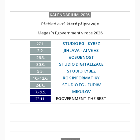
KALENDÁRIUM 2026
Přehled akcí,
které připravuje
Magazín Egovernment v roce 2026
STUDIO EG - KYBEZ
27.1.
JIHLAVA - AI VE VS
3.2.
eOSOBNOST
26.3.
STUDIO DIGITALIZACE
30.3.
STUDIO KYBEZ
5.5.
ROK INFORMATIKY
10.-12.6.
STUDIO EG - EUDIW
24. 6.
MIKULOV
7.-9.9.
EGOVERNMENT THE BEST
23.11.