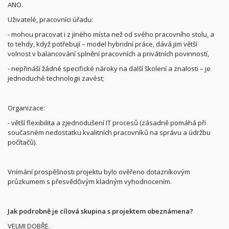
ANO.
Uživatelé, pracovníci úřadu:
- mohou pracovat i z jiného místa než od svého pracovního stolu, a
to tehdy, když potřebují – model hybridní práce, dává jim větší
volnost v balancování splnění pracovních a privátních povinností,
- nepřináší žádné specifické nároky na další školení a znalosti – je
jednoduché technologii zavést;
Organizace:
- větší flexibilita a zjednodušení IT procesů (zásadně pomáhá při
současném nedostatku kvalitních pracovníků na správu a údržbu
počítačů).
Vnímání prospěšnosti projektu bylo ověřeno dotazníkovým
průzkumem s přesvědčivým kladným vyhodnocením.
Jak podrobně je cílová skupina s projektem obeznámena?
VELMI DOBŘE.