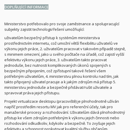
DOPLŇUJÍCÍ INFORMACE
Ministerstvo potřebovalo pro svoje zaměstnance a spolupracující
subjekty zajistit technologii/řešení umožňující:
uživatelům bezpečný přístup k systémům ministerstva
prostřednictvím internetu, což umožní větší flexibilitu uživatelů ve
výkonu jejich práce, 2. uživatelům pracovat v takovém případě stejně,
s minimem omezení, jako u svého počítače na úřadě, což zajistí vyšší
efektivitu výkonu jejich práce, 3. uživatelům takto pracovat
jednoduše, bez nutnosti komplikovaných úkonů spojených s
bezpečným připojením, což zpřístupní takové řešení všem
potřebným uživatelům, 4. ministerstvu plnou kontrolu nad tím, jak
takto připojený uživatel pracuje a k jakým zdrojům má přístup 5.
ministerstvu jednoduše a bezpečně přidávat/rušit uživatele a
spravovat práva jejich přístupu.
Projekt virtualizace desktopu (pracoviště) je plnohodnotně užíván
napříč prostředím resortu MV jak pro referenční účely, tak pro
manažerské procesy a rozhodování. Uživatelům dává plnohodnotný
přístup ke všem zdrojům potřebným k výkonu jejich činnosti nebo
rozhodování odkudkoliv, kdykoliv a bezpečně. To zvyšuje jejich
efektivitu a schopnost poskytovat kvalitní službu občanům.