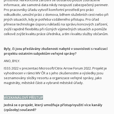
informace, ale samotná data nikdy neopustí zabezpečený perimetr.
Pro pracovníky úřadu vytvoří komfortní prostředí pro práci
odkudkoliv, umožní práci z domova, během služebních cest nebo při
jiných situacích, kdy je potřeba vzdáleného přístupu. Pro úřad
přinese technologie úsporu nákladů na správu koncových zařízení,
zvýší rapidně flexibilitu při různých výjimečných situacích a pomůže
celkově zvýšit kvalitu práce úředníka, a tím i kvalitu služby občanům.
Byly, či jsou předávány zkušenosti nabyté v souvislosti s realizací
projektu ostatním subjektům veřejné správy?
ANO, BYLY.
ISSS 2022 v prezentaci Microsoft/Citrix Arrow Forum 2022. Projekt je
vyhodnocen v rámci MV ČR a s jeho zkušenostmi a výsledky jsou
seznamovány složky resortu a organizace veřejné správy, jako
magistráty, městské části a vybrané městské úřady.
VÍCEKANÁLOVÝ PŘÍSTUP
Jedná se o projekt, který umožňuje přístup/využití více kanály
(způsoby) současně?