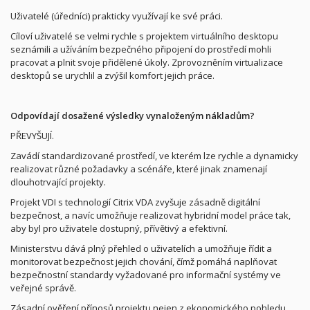
Uživatelé (úředníci) prakticky využívají ke své práci.
Cíloví uživatelé se velmi rychle s projektem virtuálního desktopu
seznámili a užíváním bezpečného připojení do prostředí mohli
pracovat a plnit svoje přidělené úkoly. Zprovozněním virtualizace
desktopů se urychlil a zvýšil komfort jejich práce.
Odpovídají dosažené výsledky vynaloženým nákladům?
PŘEVYŠUJÍ.
Zavádí standardizované prostředí, ve kterém lze rychle a dynamicky
realizovat různé požadavky a scénáře, které jinak znamenají
dlouhotrvající projekty.
Projekt VDI s technologií Citrix VDA zvyšuje zásadně digitální
bezpečnost, a navíc umožňuje realizovat hybridní model práce tak,
aby byl pro uživatele dostupný, přívětivý a efektivní.
Ministerstvu dává plný přehled o uživatelích a umožňuje řídit a
monitorovat bezpečnost jejich chování, čímž pomáhá naplňovat
bezpečnostní standardy vyžadované pro informační systémy ve
veřejné správě.
Zásadní ověření přínosů projektu nejen z ekonomického pohledu