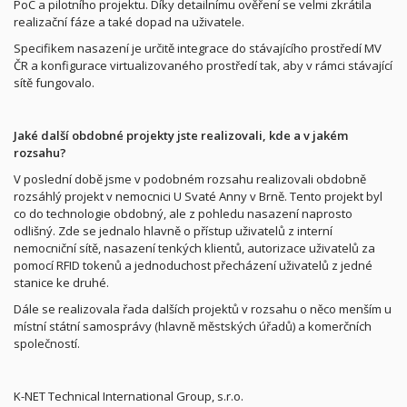
PoC a pilotního projektu. Díky detailnímu ověření se velmi zkrátila
realizační fáze a také dopad na uživatele.
Specifikem nasazení je určitě integrace do stávajícího prostředí MV
ČR a konfigurace virtualizovaného prostředí tak, aby v rámci stávající
sítě fungovalo.
Jaké další obdobné projekty jste realizovali, kde a v jakém
rozsahu?
V poslední době jsme v podobném rozsahu realizovali obdobně
rozsáhlý projekt v nemocnici U Svaté Anny v Brně. Tento projekt byl
co do technologie obdobný, ale z pohledu nasazení naprosto
odlišný. Zde se jednalo hlavně o přístup uživatelů z interní
nemocniční sítě, nasazení tenkých klientů, autorizace uživatelů za
pomocí RFID tokenů a jednoduchost přecházení uživatelů z jedné
stanice ke druhé.
Dále se realizovala řada dalších projektů v rozsahu o něco menším u
místní státní samosprávy (hlavně městských úřadů) a komerčních
společností.
K-NET Technical International Group, s.r.o.