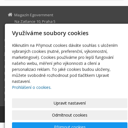
Magazín Egovernment
Na Zatlance 10, Praha 5
egovernment@egovernment.cz
Využíváme soubory cookies
Úvodní stránka
Kliknutím na Přijmout cookies dáváte souhlas s uložením
STUDIO
vybraných cookies (nutné, preferenční, výkonnostní,
JIHLAVA
marketingové). Cookies používáme pro lepší fungování
eOSOBNOST
našeho webu, měření jeho výkonnosti a cílení a
ROK INFORMATIKY
personalizaci reklam. To jaké cookies budou uloženy,
MIKULOV
můžete svobodně rozhodnout pod tlačítkem Upravit
EGOVERNMENT THE BEST
nastavení.
ARCHIV MAGAZÍNU
Prohlášení o cookies.
DOTAZ
REGISTRACE ČTENÁŘE
Upravit nastavení
© 2026
Magazín Egovernment
|
Mapa webu
Odmítnout cookies
Přijmout cookies