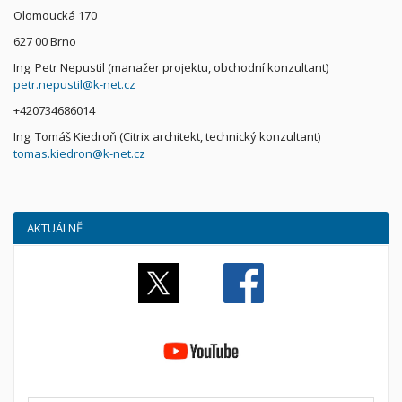
Olomoucká 170
627 00 Brno
Ing. Petr Nepustil (manažer projektu, obchodní konzultant)
petr.nepustil@k-net.cz
+420734686014
Ing. Tomáš Kiedroň (Citrix architekt, technický konzultant)
tomas.kiedron@k-net.cz
AKTUÁLNĚ