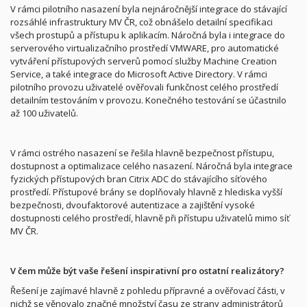
V rámci pilotního nasazení byla nejnáročnější integrace do stávající
rozsáhlé infrastruktury MV ČR, což obnášelo detailní specifikaci
všech prostupů a přístupu k aplikacím. Náročná byla i integrace do
serverového virtualizačního prostředí VMWARE, pro automatické
vytváření přístupových serverů pomocí služby Machine Creation
Service, a také integrace do Microsoft Active Directory. V rámci
pilotního provozu uživatelé ověřovali funkčnost celého prostředí
detailním testováním v provozu. Konečného testování se účastnilo
až 100 uživatelů.
V rámci ostrého nasazení se řešila hlavně bezpečnost přístupu,
dostupnost a optimalizace celého nasazení. Náročná byla integrace
fyzických přístupových bran Citrix ADC do stávajícího síťového
prostředí. Přístupové brány se doplňovaly hlavně z hlediska vyšší
bezpečnosti, dvoufaktorové autentizace a zajištění vysoké
dostupnosti celého prostředí, hlavně při přístupu uživatelů mimo síť
MV ČR.
V čem může být vaše řešení inspirativní pro ostatní realizátory?
Řešení je zajímavé hlavně z pohledu přípravné a ověřovací části, v
nichž se věnovalo značné množství času ze strany administrátorů