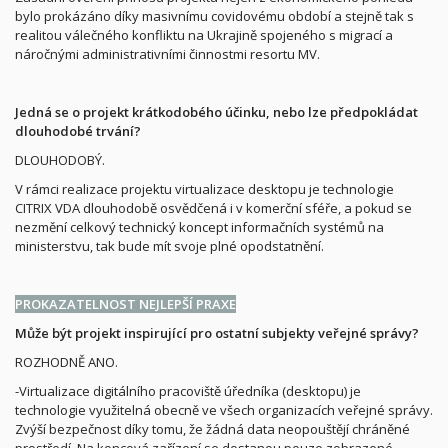
bylo prokázáno díky masivnímu covidovému období a stejně tak s
realitou válečného konfliktu na Ukrajině spojeného s migrací a
náročnými administrativními činnostmi resortu MV.
Jedná se o projekt krátkodobého účinku, nebo lze předpokládat
dlouhodobé trvání?
DLOUHODOBÝ.
V rámci realizace projektu virtualizace desktopu je technologie
CITRIX VDA dlouhodobě osvědčená i v komerční sféře, a pokud se
nezmění celkový technický koncept informačních systémů na
ministerstvu, tak bude mít svoje plné opodstatnění.
PROKAZATELNOST NEJLEPŠÍ PRAXE
Může být projekt inspirující pro ostatní subjekty veřejné správy?
ROZHODNĚ ANO.
-Virtualizace digitálního pracoviště úředníka (desktopu) je
technologie využitelná obecně ve všech organizacích veřejné správy.
Zvýší bezpečnost díky tomu, že žádná data neopouštějí chráněné
prostředí. Na koncová zařízení se dostanou pouze zobrazené