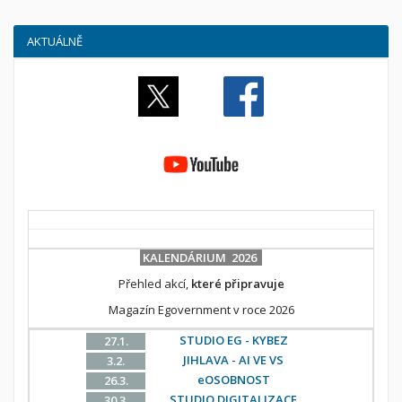
AKTUÁLNĚ
KALENDÁRIUM 2026
Přehled akcí,
které připravuje
Magazín Egovernment v roce 2026
STUDIO EG - KYBEZ
27.1.
JIHLAVA - AI VE VS
3.2.
eOSOBNOST
26.3.
STUDIO DIGITALIZACE
30.3.