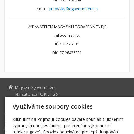
tel.: 724 079 044
e-mail.:
jirkovsky@egovernment.cz
VYDAVATELEM MAGAZÍNU EGOVERNMENT JE
infocom s.r.o.
IČO 26426331
DIČ CZ 26426331
Magazín Egovernment
Na Zatlance 10, Praha 5
egovernment@egovernment.cz
Využíváme soubory cookies
Úvodní stránka
Kliknutím na Přijmout cookies dáváte souhlas s uložením
STUDIO
vybraných cookies (nutné, preferenční, výkonnostní,
JIHLAVA
marketingové). Cookies používáme pro lepší fungování