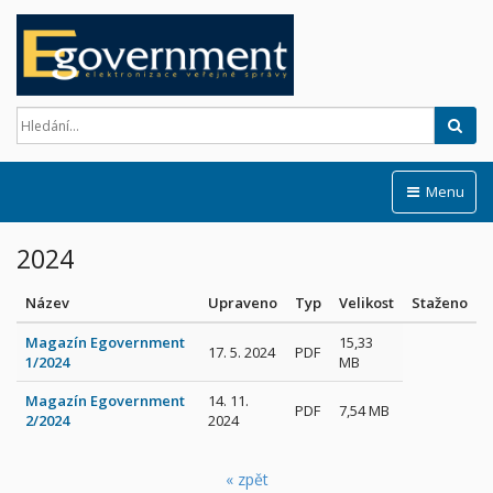
Hled
Menu
2024
Název
Upraveno
Typ
Velikost
Staženo
Magazín Egovernment
15,33
17. 5. 2024
PDF
1/2024
MB
Magazín Egovernment
14. 11.
PDF
7,54 MB
2/2024
2024
« zpět