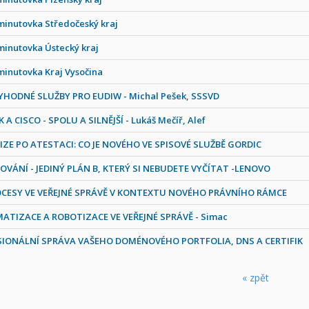
minutovka Středočeský kraj
minutovka Ústecký kraj
minutovka Kraj Vysočina
HODNÉ SLUŽBY PRO EUDIW - Michal Pešek, SSSVD
A CISCO - SPOLU A SILNĚJŠÍ - Lukáš Mečíř, Alef
IZE PO ATESTACI: CO JE NOVÉHO VE SPISOVÉ SLUŽBĚ GORDIC
VÁNÍ - JEDINÝ PLÁN B, KTERÝ SI NEBUDETE VYČÍTAT -LENOVO
CESY VE VEŘEJNÉ SPRÁVĚ V KONTEXTU NOVÉHO PRÁVNÍHO RÁMCE
TIZACE A ROBOTIZACE VE VEŘEJNÉ SPRÁVĚ - Simac
IONÁLNÍ SPRÁVA VAŠEHO DOMÉNOVÉHO PORTFOLIA, DNS A CERTIFIK
« zpět