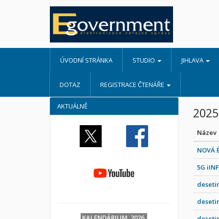
ÚVODNÍ STRÁNKA
STUDIO
JIHLAVA
DOTAZ
REGISTRACE ČTENÁŘE
AKTUÁLNĚ
2025
Název
NOVÁ É
5G iIN
deseti
deseti
KALENDÁRIUM 2026
deseti