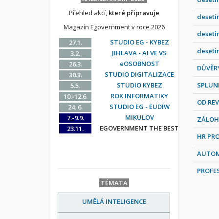
Přehled akcí,
které připravuje
deseti
Magazín Egovernment v roce 2026
deseti
STUDIO EG - KYBEZ
27.1.
deseti
JIHLAVA - AI VE VS
3.2.
eOSOBNOST
26.3.
DŮVĚRY
STUDIO DIGITALIZACE
30.3.
STUDIO KYBEZ
SPLUNK 
5.5.
ROK INFORMATIKY
10.-12.6.
OD REV
STUDIO EG - EUDIW
24. 6.
MIKULOV
7.-9.9.
ZÁLOHO
EGOVERNMENT THE BEST
23.11.
HR PRO
AUTOMA
PROFES
TÉMATA
UMĚLÁ INTELIGENCE