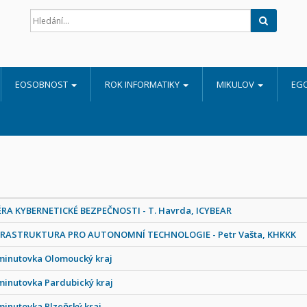
Hledat
EOSOBNOST
ROK INFORMATIKY
MIKULOV
EG
RA KYBERNETICKÉ BEZPEČNOSTI - T. Havrda, ICYBEAR
FRASTRUKTURA PRO AUTONOMNÍ TECHNOLOGIE - Petr Vašta, KHKKK
minutovka Olomoucký kraj
minutovka Pardubický kraj
minutovka Plzeňský kraj