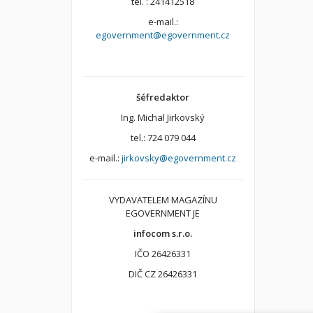
tel. : 241412518
e-mail.:
egovernment@egovernment.cz
šéfredaktor
Ing. Michal Jirkovský
tel.: 724 079 044
e-mail.:
jirkovsky@egovernment.cz
VYDAVATELEM MAGAZÍNU
EGOVERNMENT JE
infocom s.r.o.
IČO 26426331
DIČ CZ 26426331