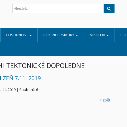
Hledat
EOSOBNOST
ROK INFORMATIKY
MIKULOV
EG
HI-TEKTONICKÉ DOPOLEDNE
LZEŇ 7.11. 2019
. 11. 2019
|
Souborů: 6
« zpět