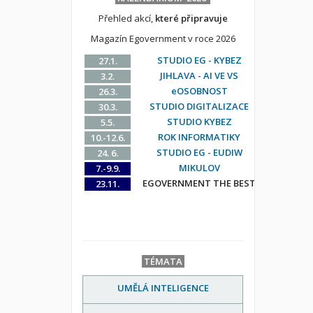
Přehled akcí,
které připravuje
Magazín Egovernment v roce 2026
STUDIO EG - KYBEZ
27.1.
JIHLAVA - AI VE VS
3.2.
eOSOBNOST
26.3.
STUDIO DIGITALIZACE
30.3.
STUDIO KYBEZ
5.5.
ROK INFORMATIKY
10.-12.6.
STUDIO EG - EUDIW
24. 6.
MIKULOV
7.-9.9.
EGOVERNMENT THE BEST
23.11.
TÉMATA
UMĚLÁ INTELIGENCE