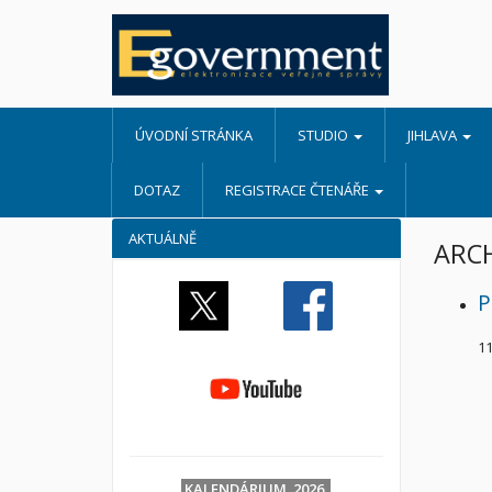
ÚVODNÍ STRÁNKA
STUDIO
JIHLAVA
DOTAZ
REGISTRACE ČTENÁŘE
AKTUÁLNĚ
ARC
P
11
KALENDÁRIUM 2026