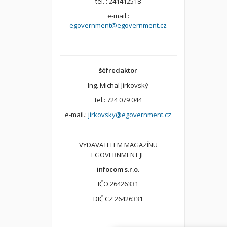
tel. : 241412518
e-mail.:
egovernment@egovernment.cz
šéfredaktor
Ing. Michal Jirkovský
tel.: 724 079 044
e-mail.:
jirkovsky@egovernment.cz
VYDAVATELEM MAGAZÍNU
EGOVERNMENT JE
infocom s.r.o.
IČO 26426331
DIČ CZ 26426331