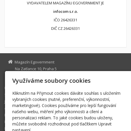
VYDAVATELEM MAGAZÍNU EGOVERNMENT JE
infocom s.r.o.
IČO 26426331
DIČ CZ 26426331
Magazín Egovernment
Na Zatlance 10, Praha 5
egovernment@egovernment.cz
Využíváme soubory cookies
Úvodní stránka
Kliknutím na Přijmout cookies dáváte souhlas s uložením
STUDIO
vybraných cookies (nutné, preferenční, výkonnostní,
JIHLAVA
marketingové). Cookies používáme pro lepší fungování
eOSOBNOST
našeho webu, měření jeho výkonnosti a cílení a
ROK INFORMATIKY
personalizaci reklam. To jaké cookies budou uloženy,
MIKULOV
můžete svobodně rozhodnout pod tlačítkem Upravit
EGOVERNMENT THE BEST
nastavení.