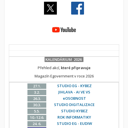
KALENDÁRIUM 2026
Přehled akcí,
které připravuje
Magazín Egovernment v roce 2026
STUDIO EG - KYBEZ
27.1.
JIHLAVA - AI VE VS
3.2.
eOSOBNOST
26.3.
STUDIO DIGITALIZACE
30.3.
STUDIO KYBEZ
5.5.
ROK INFORMATIKY
10.-12.6.
STUDIO EG - EUDIW
24. 6.