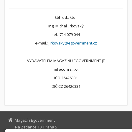
šéfredaktor
Ing. Michal Jirkovský
tel.: 724 079 044
e-mail.:
jirkovsky@egovernment.cz
VYDAVATELEM MAGAZÍNU EGOVERNMENT JE
infocom s.r.o.
IČO 26426331
DIČ CZ 26426331
Magazín Egovernment
Na Zatlance 10, Praha 5