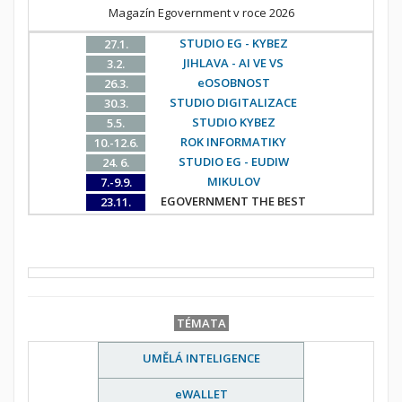
Magazín Egovernment v roce 2026
STUDIO EG - KYBEZ
27.1.
JIHLAVA - AI VE VS
3.2.
eOSOBNOST
26.3.
STUDIO DIGITALIZACE
30.3.
STUDIO KYBEZ
5.5.
ROK INFORMATIKY
10.-12.6.
STUDIO EG - EUDIW
24. 6.
MIKULOV
7.-9.9.
EGOVERNMENT THE BEST
23.11.
TÉMATA
UMĚLÁ INTELIGENCE
eWALLET