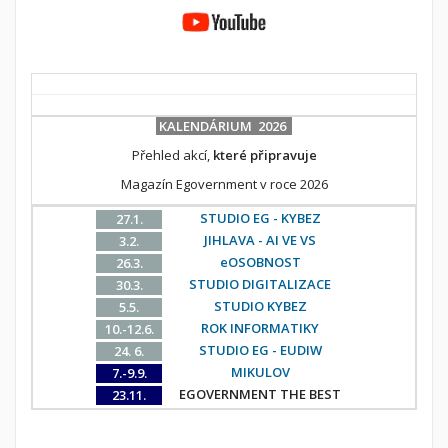
KALENDÁRIUM 2026
Přehled akcí,
které připravuje
Magazín Egovernment v roce 2026
STUDIO EG - KYBEZ
27.1.
JIHLAVA - AI VE VS
3.2.
eOSOBNOST
26.3.
STUDIO DIGITALIZACE
30.3.
STUDIO KYBEZ
5.5.
ROK INFORMATIKY
10.-12.6.
STUDIO EG - EUDIW
24. 6.
MIKULOV
7.-9.9.
EGOVERNMENT THE BEST
23.11.