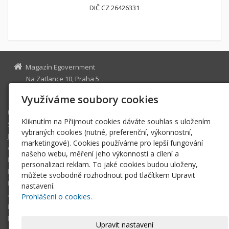
DIČ CZ 26426331
Magazín Egovernment
Na Zatlance 10, Praha 5
egovernment@egovernment.cz
Využíváme soubory cookies
Úvodní stránka
Kliknutím na Přijmout cookies dáváte souhlas s uložením
STUDIO
vybraných cookies (nutné, preferenční, výkonnostní,
JIHLAVA
marketingové). Cookies používáme pro lepší fungování
eOSOBNOST
našeho webu, měření jeho výkonnosti a cílení a
ROK INFORMATIKY
personalizaci reklam. To jaké cookies budou uloženy,
MIKULOV
můžete svobodně rozhodnout pod tlačítkem Upravit
EGOVERNMENT THE BEST
nastavení.
ARCHIV MAGAZÍNU
Prohlášení o cookies.
DOTAZ
REGISTRACE ČTENÁŘE
Upravit nastavení