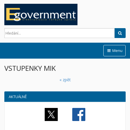
Hled
Menu
VSTUPENKY MIK
« zpět
AKTUÁLNĚ