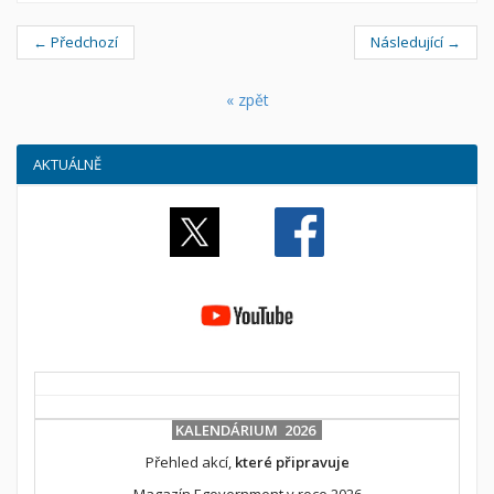
← Předchozí
Následující →
« zpět
AKTUÁLNĚ
KALENDÁRIUM 2026
Přehled akcí,
které připravuje
Magazín Egovernment v roce 2026