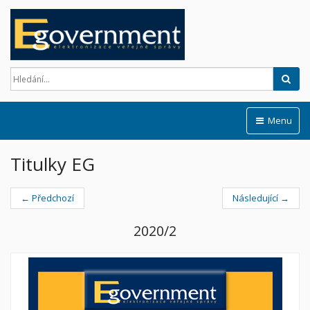
Hled
Menu
Titulky EG
← Předchozí
Následující →
2020/2