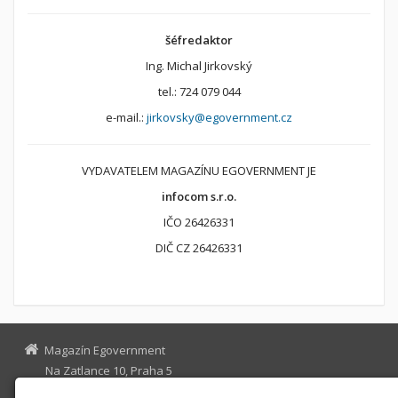
šéfredaktor
Ing. Michal Jirkovský
tel.: 724 079 044
e-mail.:
jirkovsky@egovernment.cz
VYDAVATELEM MAGAZÍNU EGOVERNMENT JE
infocom s.r.o.
IČO 26426331
DIČ CZ 26426331
Magazín Egovernment
Na Zatlance 10, Praha 5