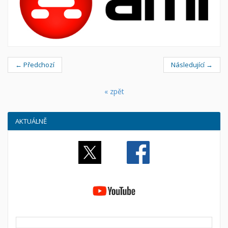
← Předchozí
Následující →
« zpět
AKTUÁLNĚ