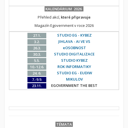
KALENDÁRIUM 2026
Přehled akcí,
které připravuje
Magazín Egovernment v roce 2026
STUDIO EG - KYBEZ
27.1.
JIHLAVA - AI VE VS
3.2.
eOSOBNOST
26.3.
STUDIO DIGITALIZACE
30.3.
STUDIO KYBEZ
5.5.
ROK INFORMATIKY
10.-12.6.
STUDIO EG - EUDIW
24. 6.
MIKULOV
7.-9.9.
EGOVERNMENT THE BEST
23.11.
TÉMATA