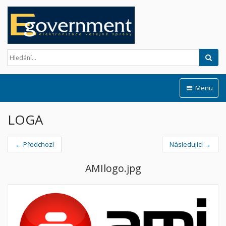
Hled
Menu
LOGA
← Předchozí
Následující →
AMIlogo.jpg