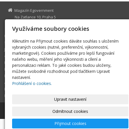
Magazín Egovernment
Na Zatlance 10, Praha 5
egovernment@egovernment.cz
Využíváme soubory cookies
Úvodní stránka
Kliknutím na Přijmout cookies dáváte souhlas s uložením
STUDIO
vybraných cookies (nutné, preferenční, výkonnostní,
JIHLAVA
marketingové). Cookies používáme pro lepší fungování
eOSOBNOST
našeho webu, měření jeho výkonnosti a cílení a
ROK INFORMATIKY
personalizaci reklam. To jaké cookies budou uloženy,
MIKULOV
můžete svobodně rozhodnout pod tlačítkem Upravit
EGOVERNMENT THE BEST
nastavení.
ARCHIV MAGAZÍNU
Prohlášení o cookies.
DOTAZ
REGISTRACE ČTENÁŘE
Upravit nastavení
© 2026
Magazín Egovernment
|
Mapa webu
Odmítnout cookies
Přijmout cookies
-
webové stránky
s AI,
doména
a
webhosting
u jediného