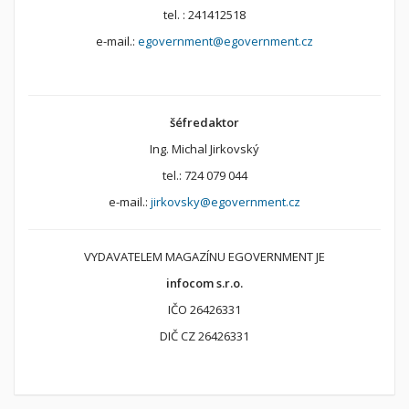
tel. : 241412518
e-mail.:
egovernment@egovernment.cz
šéfredaktor
Ing. Michal Jirkovský
tel.: 724 079 044
e-mail.:
jirkovsky@egovernment.cz
VYDAVATELEM MAGAZÍNU EGOVERNMENT JE
infocom s.r.o.
IČO 26426331
DIČ CZ 26426331