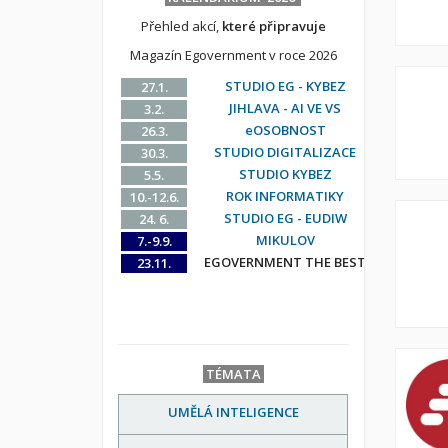
Přehled akcí,
které připravuje
Magazín Egovernment v roce 2026
STUDIO EG - KYBEZ
27.1.
JIHLAVA - AI VE VS
3.2.
eOSOBNOST
26.3.
STUDIO DIGITALIZACE
30.3.
STUDIO KYBEZ
5.5.
ROK INFORMATIKY
10.-12.6.
STUDIO EG - EUDIW
24. 6.
MIKULOV
7.-9.9.
EGOVERNMENT THE BEST
23.11.
TÉMATA
UMĚLÁ INTELIGENCE