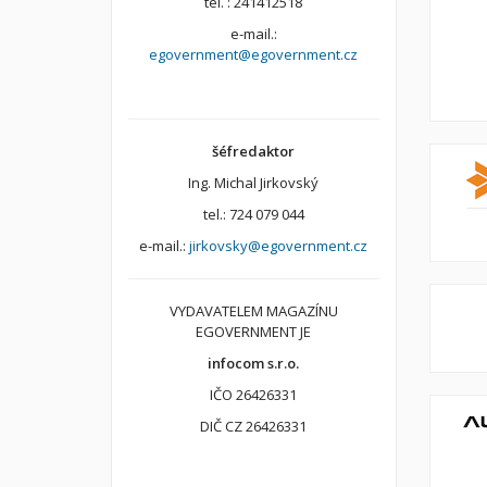
tel. : 241412518
e-mail.:
egovernment@egovernment.cz
šéfredaktor
Ing. Michal Jirkovský
tel.: 724 079 044
e-mail.:
jirkovsky@egovernment.cz
VYDAVATELEM MAGAZÍNU
EGOVERNMENT JE
infocom s.r.o.
IČO 26426331
DIČ CZ 26426331