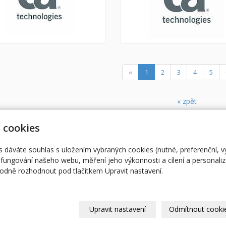
(current)
«
1
2
3
4
5
« zpět
 cookies
Úvodní stránka
RO
ent@egovernment.cz
STUDIO
M
s dáváte souhlas s uložením vybraných cookies (nutné, preferenční, 
fungování našeho webu, měření jeho výkonnosti a cílení a personaliz
JIHLAVA
EG
dně rozhodnout pod tlačítkem Upravit nastavení.
eOSOBNOST
AR
© 2026
Magazín Egovernment
|
Mapa webu
Upravit nastavení
Odmítnout cooki