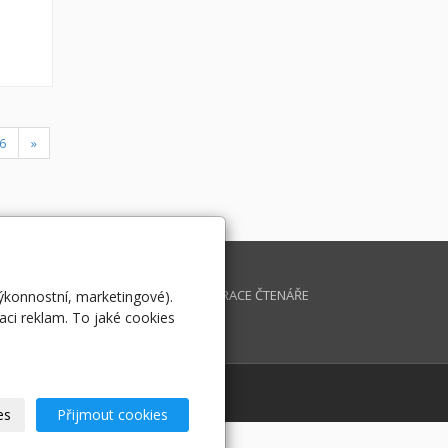
6
»
K INFORMATIKY
DOTAZ
IKULOV
REGISTRACE ČTENÁŘE
výkonnostní, marketingové).
aci reklam. To jaké cookies
OVERNMENT THE BEST
CHIV MAGAZÍNU
es
Přijmout cookies