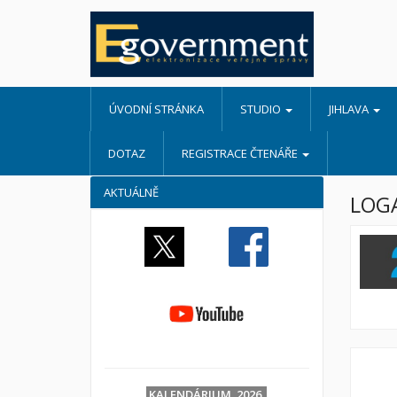
ÚVODNÍ STRÁNKA
STUDIO
JIHLAVA
DOTAZ
REGISTRACE ČTENÁŘE
AKTUÁLNĚ
LOG
KALENDÁRIUM 2026