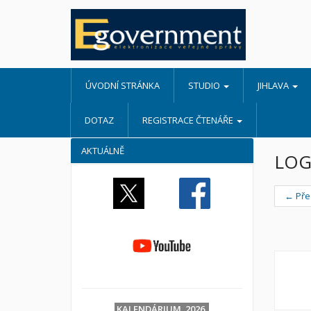
ÚVODNÍ STRÁNKA
STUDIO
JIHLAVA
DOTAZ
REGISTRACE ČTENÁŘE
AKTUÁLNĚ
LOG
← Pře
KALENDÁRIUM 2026