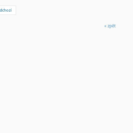
dchozí
« zpět