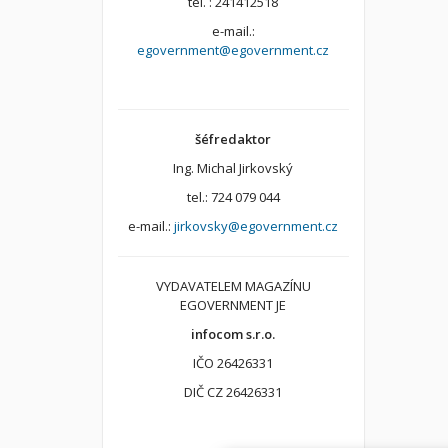
tel. : 241412518
e-mail.:
egovernment@egovernment.cz
šéfredaktor
Ing. Michal Jirkovský
tel.: 724 079 044
e-mail.:
jirkovsky@egovernment.cz
VYDAVATELEM MAGAZÍNU
EGOVERNMENT JE
infocom s.r.o.
IČO 26426331
DIČ CZ 26426331