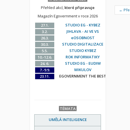
Přehled akcí,
které připravuje
← Pře
Magazín Egovernment v roce 2026
STUDIO EG - KYBEZ
27.1.
JIHLAVA - AI VE VS
3.2.
eOSOBNOST
26.3.
STUDIO DIGITALIZACE
30.3.
STUDIO KYBEZ
5.5.
ROK INFORMATIKY
10.-12.6.
STUDIO EG - EUDIW
24. 6.
MIKULOV
7.-9.9.
EGOVERNMENT THE BEST
23.11.
TÉMATA
UMĚLÁ INTELIGENCE