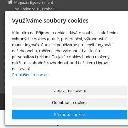
Magazín Egovernment
Na Zatlance 10, Praha 5
egovernment@egovernment.cz
Využíváme soubory cookies
Úvodní stránka
Kliknutím na Přijmout cookies dáváte souhlas s uložením
STUDIO
vybraných cookies (nutné, preferenční, výkonnostní,
JIHLAVA
marketingové). Cookies používáme pro lepší fungování
eOSOBNOST
našeho webu, měření jeho výkonnosti a cílení a
ROK INFORMATIKY
personalizaci reklam. To jaké cookies budou uloženy,
MIKULOV
můžete svobodně rozhodnout pod tlačítkem Upravit
EGOVERNMENT THE BEST
nastavení.
ARCHIV MAGAZÍNU
Prohlášení o cookies.
DOTAZ
REGISTRACE ČTENÁŘE
Upravit nastavení
© 2026
Magazín Egovernment
|
Mapa webu
Odmítnout cookies
Přijmout cookies
-
webové stránky
s AI,
doména
a
webhosting
u jediného
5★ registrátora v ČR