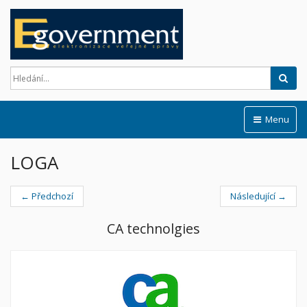
Hled
Menu
LOGA
← Předchozí
Následující →
CA technolgies