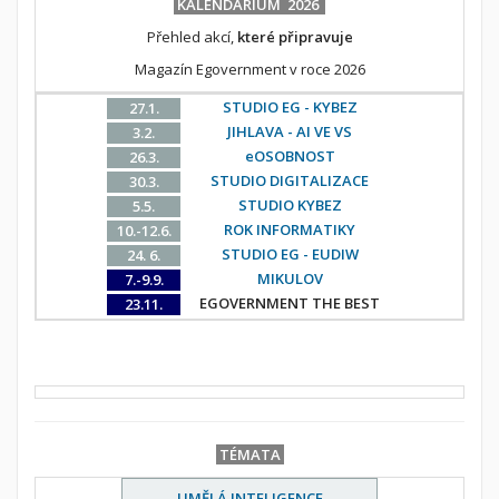
KALENDÁRIUM 2026
Přehled akcí,
které připravuje
Magazín Egovernment v roce 2026
STUDIO EG - KYBEZ
27.1.
JIHLAVA - AI VE VS
3.2.
eOSOBNOST
26.3.
STUDIO DIGITALIZACE
30.3.
STUDIO KYBEZ
5.5.
ROK INFORMATIKY
10.-12.6.
STUDIO EG - EUDIW
24. 6.
MIKULOV
7.-9.9.
EGOVERNMENT THE BEST
23.11.
TÉMATA
UMĚLÁ INTELIGENCE