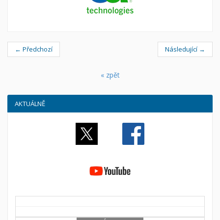
← Předchozí
Následující →
« zpět
AKTUÁLNĚ