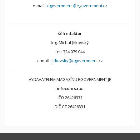
e-mail.:
egovernment@egovernment.cz
šéfredaktor
Ing. Michal Jirkovský
tel.: 724 079 044
e-mail.:
jirkovsky@egovernment.cz
VYDAVATELEM MAGAZÍNU EGOVERNMENT JE
infocom s.r.o.
IČO 26426331
DIČ CZ 26426331