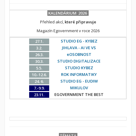
KALENDÁRIUM 2026
Přehled akcí,
které připravuje
Magazín Egovernment v roce 2026
STUDIO EG - KYBEZ
27.1.
JIHLAVA - AI VE VS
3.2.
eOSOBNOST
26.3.
STUDIO DIGITALIZACE
30.3.
STUDIO KYBEZ
5.5.
ROK INFORMATIKY
10.-12.6.
STUDIO EG - EUDIW
24. 6.
MIKULOV
7.-9.9.
EGOVERNMENT THE BEST
23.11.
TÉMATA