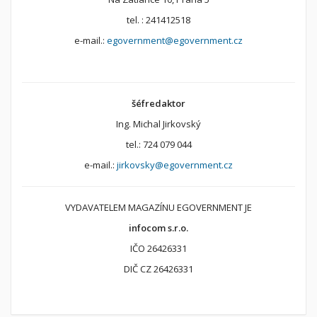
tel. : 241412518
e-mail.:
egovernment@egovernment.cz
šéfredaktor
Ing. Michal Jirkovský
tel.: 724 079 044
e-mail.:
jirkovsky@egovernment.cz
VYDAVATELEM MAGAZÍNU EGOVERNMENT JE
infocom s.r.o.
IČO 26426331
DIČ CZ 26426331