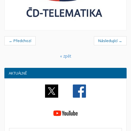
← Předchozí
Následující →
« zpět
AKTUÁLNĚ