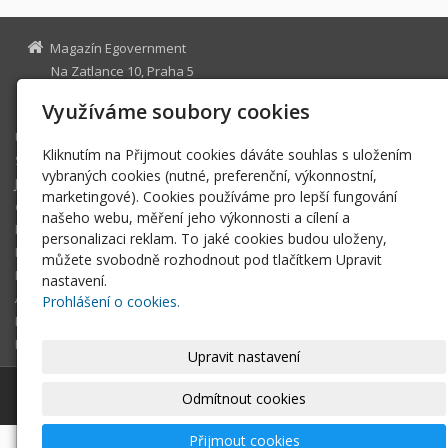
Magazín Egovernment
Na Zatlance 10, Praha 5
egovernment@egovernment.cz
Využíváme soubory cookies
Úvodní stránka
Kliknutím na Přijmout cookies dáváte souhlas s uložením
STUDIO
vybraných cookies (nutné, preferenční, výkonnostní,
JIHLAVA
marketingové). Cookies používáme pro lepší fungování
eOSOBNOST
našeho webu, měření jeho výkonnosti a cílení a
ROK INFORMATIKY
personalizaci reklam. To jaké cookies budou uloženy,
MIKULOV
můžete svobodně rozhodnout pod tlačítkem Upravit
EGOVERNMENT THE BEST
nastavení.
ARCHIV MAGAZÍNU
Prohlášení o cookies.
DOTAZ
REGISTRACE ČTENÁŘE
Upravit nastavení
© 2026
Magazín Egovernment
|
Mapa webu
Odmítnout cookies
Přijmout cookies