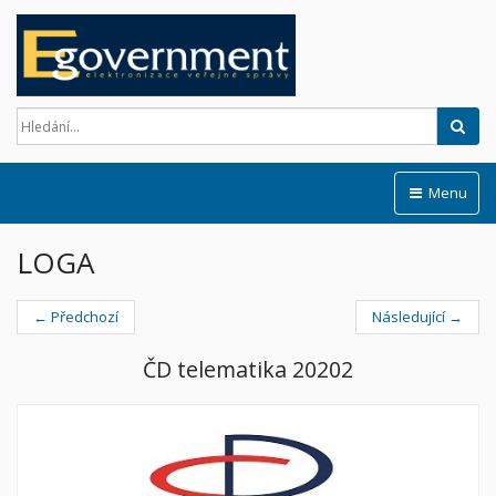
Hled
Menu
LOGA
← Předchozí
Následující →
ČD telematika 20202