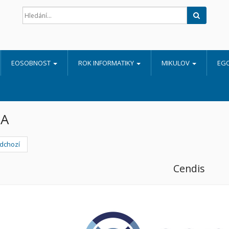
Hledat
EOSOBNOST
ROK INFORMATIKY
MIKULOV
EG
A
dchozí
Cendis