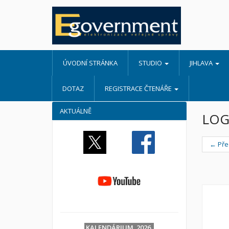
ÚVODNÍ STRÁNKA
STUDIO
JIHLAVA
DOTAZ
REGISTRACE ČTENÁŘE
AKTUÁLNĚ
LOG
← Pře
KALENDÁRIUM 2026