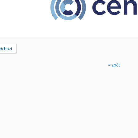
dchozí
« zpět