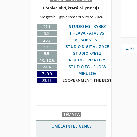
Přehled akcí,
které připravuje
Magazín Egovernment v roce 2026
STUDIO EG - KYBEZ
27.1.
JIHLAVA - AI VE VS
3.2.
eOSOBNOST
26.3.
STUDIO DIGITALIZACE
30.3.
← Pře
STUDIO KYBEZ
5.5.
ROK INFORMATIKY
10.-12.6.
STUDIO EG - EUDIW
24. 6.
MIKULOV
7.-9.9.
EGOVERNMENT THE BEST
23.11.
TÉMATA
UMĚLÁ INTELIGENCE