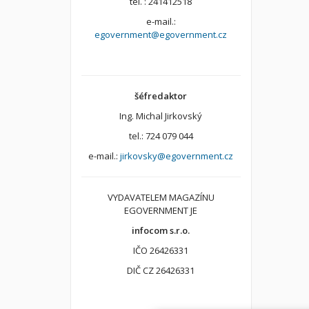
tel. : 241412518
e-mail.:
egovernment@egovernment.cz
šéfredaktor
Ing. Michal Jirkovský
tel.: 724 079 044
e-mail.:
jirkovsky@egovernment.cz
VYDAVATELEM MAGAZÍNU
EGOVERNMENT JE
infocom s.r.o.
IČO 26426331
DIČ CZ 26426331