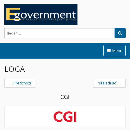
Hled
Menu
LOGA
← Předchozí
Následující →
CGI