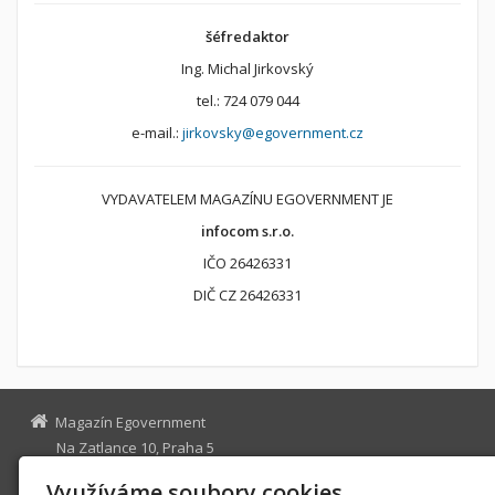
šéfredaktor
Ing. Michal Jirkovský
tel.: 724 079 044
e-mail.:
jirkovsky@egovernment.cz
VYDAVATELEM MAGAZÍNU EGOVERNMENT JE
infocom s.r.o.
IČO 26426331
DIČ CZ 26426331
Magazín Egovernment
Na Zatlance 10, Praha 5
egovernment@egovernment.cz
Využíváme soubory cookies