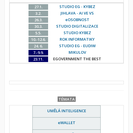
STUDIO EG - KYBEZ
27.1.
JIHLAVA - AI VE VS
3.2.
eOSOBNOST
26.3.
STUDIO DIGITALIZACE
30.3.
STUDIO KYBEZ
5.5.
ROK INFORMATIKY
10.-12.6.
STUDIO EG - EUDIW
24. 6.
MIKULOV
7.-9.9.
EGOVERNMENT THE BEST
23.11.
TÉMATA
UMĚLÁ INTELIGENCE
eWALLET