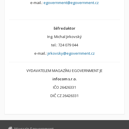
e-mail.:
egovernment@egovernment.cz
šéfredaktor
Ing. Michal Jirkovský
tel.: 724 079 044
e-mail.:
jirkovsky@egovernment.cz
VYDAVATELEM MAGAZÍNU EGOVERNMENT JE
infocom s.r.o.
IČO 26426331
DIČ CZ 26426331
Magazín Egovernment