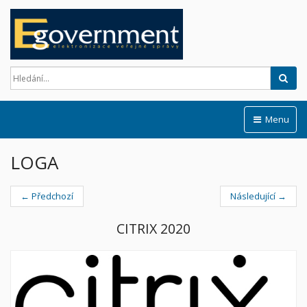
Hled
Menu
LOGA
← Předchozí
Následující →
CITRIX 2020