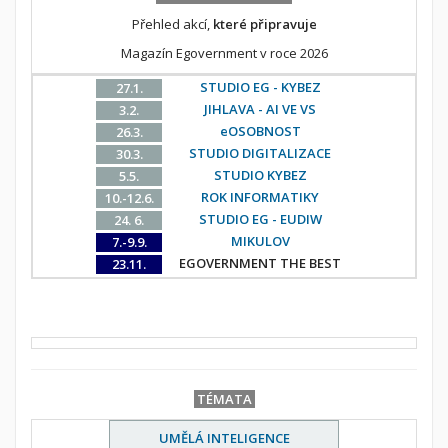
Přehled akcí,
které připravuje
Magazín Egovernment v roce 2026
STUDIO EG - KYBEZ
27.1.
JIHLAVA - AI VE VS
3.2.
eOSOBNOST
26.3.
STUDIO DIGITALIZACE
30.3.
STUDIO KYBEZ
5.5.
ROK INFORMATIKY
10.-12.6.
STUDIO EG - EUDIW
24. 6.
MIKULOV
7.-9.9.
EGOVERNMENT THE BEST
23.11.
TÉMATA
UMĚLÁ INTELIGENCE