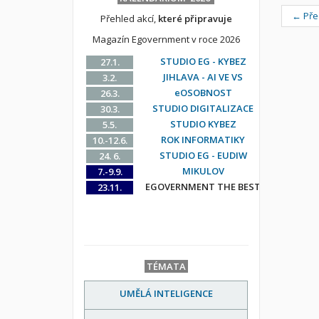
← Pře
Přehled akcí,
které připravuje
Magazín Egovernment v roce 2026
STUDIO EG - KYBEZ
27.1.
JIHLAVA - AI VE VS
3.2.
eOSOBNOST
26.3.
STUDIO DIGITALIZACE
30.3.
STUDIO KYBEZ
5.5.
ROK INFORMATIKY
10.-12.6.
STUDIO EG - EUDIW
24. 6.
MIKULOV
7.-9.9.
EGOVERNMENT THE BEST
23.11.
TÉMATA
UMĚLÁ INTELIGENCE