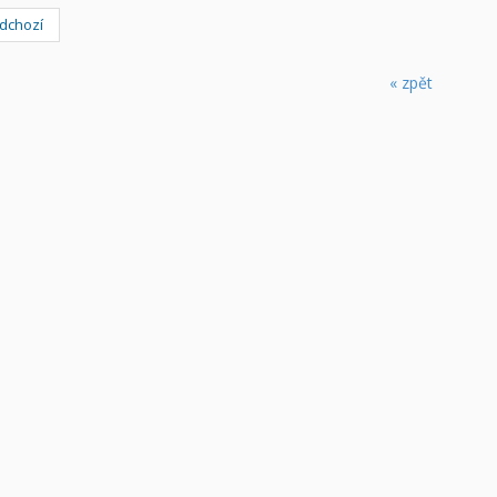
dchozí
« zpět