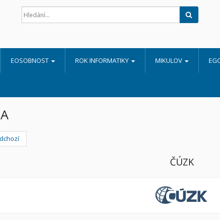
Hledat
EOSOBNOST
ROK INFORMATIKY
MIKULOV
EG
A
dchozí
ČÚZK