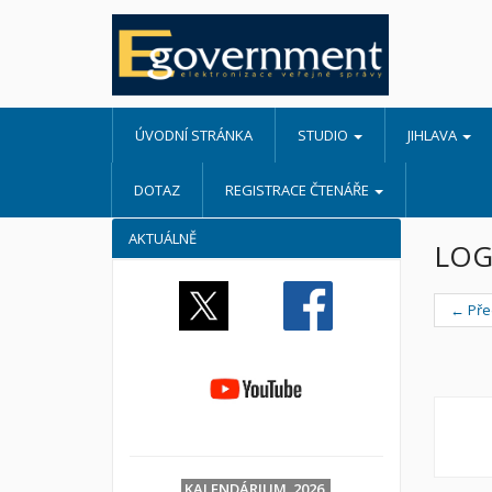
ÚVODNÍ STRÁNKA
STUDIO
JIHLAVA
DOTAZ
REGISTRACE ČTENÁŘE
AKTUÁLNĚ
LOG
← Pře
KALENDÁRIUM 2026