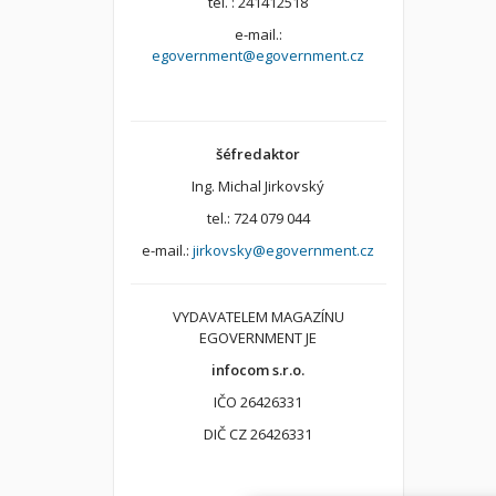
tel. : 241412518
e-mail.:
egovernment@egovernment.cz
šéfredaktor
Ing. Michal Jirkovský
tel.: 724 079 044
e-mail.:
jirkovsky@egovernment.cz
VYDAVATELEM MAGAZÍNU
EGOVERNMENT JE
infocom s.r.o.
IČO 26426331
DIČ CZ 26426331