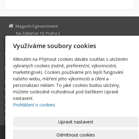
Magazín Egovernment
Na Zatlance 10, Praha 5
egovernment@egovernment.cz
Využíváme soubory cookies
Úvodní stránka
Kliknutím na Přijmout cookies dáváte souhlas s uložením
STUDIO
vybraných cookies (nutné, preferenční, výkonnostní,
JIHLAVA
marketingové). Cookies používáme pro lepší fungování
eOSOBNOST
našeho webu, měření jeho výkonnosti a cílení a
ROK INFORMATIKY
personalizaci reklam. To jaké cookies budou uloženy,
MIKULOV
můžete svobodně rozhodnout pod tlačítkem Upravit
EGOVERNMENT THE BEST
nastavení.
ARCHIV MAGAZÍNU
Prohlášení o cookies.
DOTAZ
REGISTRACE ČTENÁŘE
Upravit nastavení
© 2026
Magazín Egovernment
|
Mapa webu
Odmítnout cookies