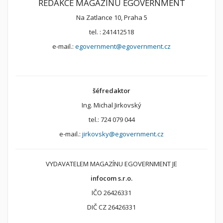
REDAKCE MAGAZÍNU EGOVERNMENT
Na Zatlance 10, Praha 5
tel. : 241412518
e-mail.:
egovernment@egovernment.cz
šéfredaktor
Ing. Michal Jirkovský
tel.: 724 079 044
e-mail.:
jirkovsky@egovernment.cz
VYDAVATELEM MAGAZÍNU EGOVERNMENT JE
infocom s.r.o.
IČO 26426331
DIČ CZ 26426331