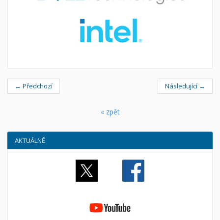
← Předchozí
Následující →
« zpět
AKTUÁLNĚ