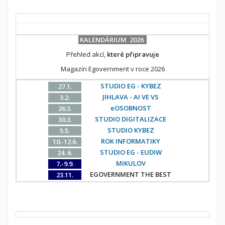
KALENDÁRIUM 2026
Přehled akcí,
které připravuje
Magazín Egovernment v roce 2026
STUDIO EG - KYBEZ
27.1.
JIHLAVA - AI VE VS
3.2.
eOSOBNOST
26.3.
STUDIO DIGITALIZACE
30.3.
STUDIO KYBEZ
5.5.
ROK INFORMATIKY
10.-12.6.
STUDIO EG - EUDIW
24. 6.
MIKULOV
7.-9.9.
EGOVERNMENT THE BEST
23.11.