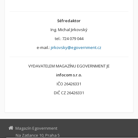
šéfredaktor
Ing. Michal Jirkovský
tel.: 724 079 044
e-mail.:
jirkovsky@egovernment.cz
VYDAVATELEM MAGAZÍNU EGOVERNMENT JE
infocom s.r.o.
IČO 26426331
DIČ CZ 26426331
Magazín Egovernment
Na Zatlance 10, Praha 5