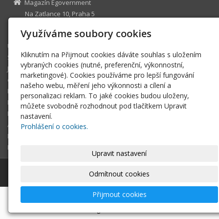
Magazín Egovernment
Na Zatlance 10, Praha 5
egovernment@egovernment.cz
Využíváme soubory cookies
Úvodní stránka
Kliknutím na Přijmout cookies dáváte souhlas s uložením
STUDIO
vybraných cookies (nutné, preferenční, výkonnostní,
JIHLAVA
marketingové). Cookies používáme pro lepší fungování
eOSOBNOST
našeho webu, měření jeho výkonnosti a cílení a
ROK INFORMATIKY
personalizaci reklam. To jaké cookies budou uloženy,
MIKULOV
můžete svobodně rozhodnout pod tlačítkem Upravit
EGOVERNMENT THE BEST
nastavení.
ARCHIV MAGAZÍNU
Prohlášení o cookies.
DOTAZ
REGISTRACE ČTENÁŘE
Upravit nastavení
© 2026
Magazín Egovernment
|
Mapa webu
Odmítnout cookies
Přijmout cookies
-
webové stránky
s AI,
doména
a
webhosting
u jediného
5★ registrátora v ČR