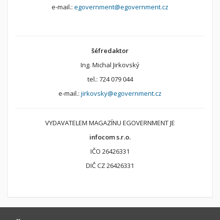
e-mail.:
egovernment@egovernment.cz
šéfredaktor
Ing. Michal Jirkovský
tel.: 724 079 044
e-mail.:
jirkovsky@egovernment.cz
VYDAVATELEM MAGAZÍNU EGOVERNMENT JE
infocom s.r.o.
IČO 26426331
DIČ CZ 26426331