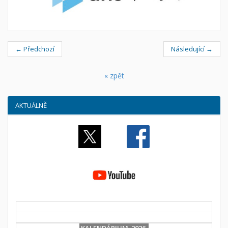
← Předchozí
Následující →
« zpět
AKTUÁLNĚ