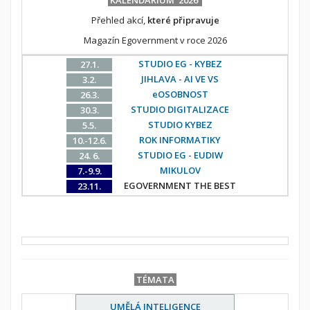
KALENDÁRIUM 2026
Přehled akcí,
které připravuje
Magazín Egovernment v roce 2026
STUDIO EG - KYBEZ
27.1.
JIHLAVA - AI VE VS
3.2.
eOSOBNOST
26.3.
STUDIO DIGITALIZACE
30.3.
STUDIO KYBEZ
5.5.
ROK INFORMATIKY
10.-12.6.
STUDIO EG - EUDIW
24. 6.
MIKULOV
7.-9.9.
EGOVERNMENT THE BEST
23.11.
TÉMATA
UMĚLÁ INTELIGENCE