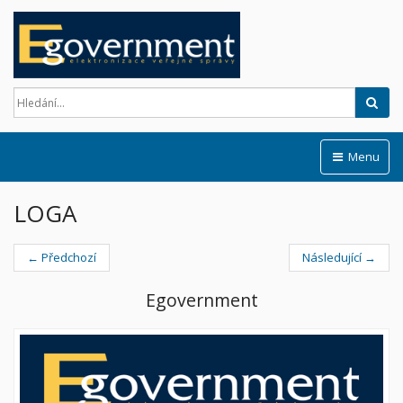
Hled
Menu
LOGA
← Předchozí
Následující →
Egovernment