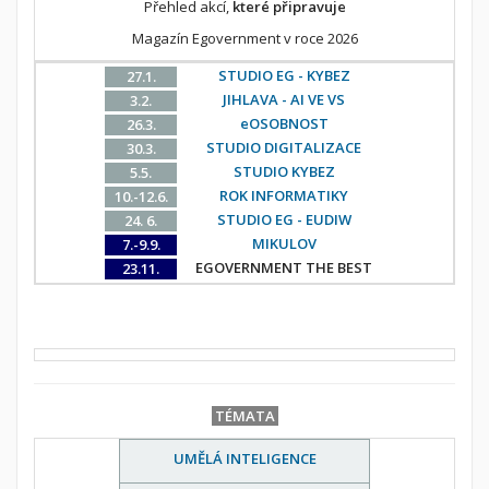
Přehled akcí,
které připravuje
Magazín Egovernment v roce 2026
STUDIO EG - KYBEZ
27.1.
JIHLAVA - AI VE VS
3.2.
eOSOBNOST
26.3.
STUDIO DIGITALIZACE
30.3.
STUDIO KYBEZ
5.5.
ROK INFORMATIKY
10.-12.6.
STUDIO EG - EUDIW
24. 6.
MIKULOV
7.-9.9.
EGOVERNMENT THE BEST
23.11.
TÉMATA
UMĚLÁ INTELIGENCE