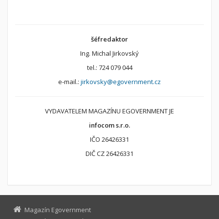
šéfredaktor
Ing. Michal Jirkovský
tel.: 724 079 044
e-mail.:
jirkovsky@egovernment.cz
VYDAVATELEM MAGAZÍNU EGOVERNMENT JE
infocom s.r.o.
IČO 26426331
DIČ CZ 26426331
Magazín Egovernment