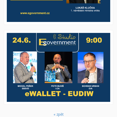
« zpět