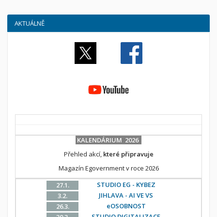
AKTUÁLNĚ
KALENDÁRIUM 2026
Přehled akcí,
které připravuje
Magazín Egovernment v roce 2026
STUDIO EG - KYBEZ
27.1.
JIHLAVA - AI VE VS
3.2.
eOSOBNOST
26.3.
STUDIO DIGITALIZACE
30.3.