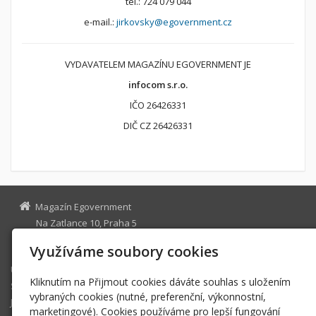
tel.: 724 079 044
e-mail.:
jirkovsky@egovernment.cz
VYDAVATELEM MAGAZÍNU EGOVERNMENT JE
infocom s.r.o.
IČO 26426331
DIČ CZ 26426331
Magazín Egovernment
Na Zatlance 10, Praha 5
egovernment@egovernment.cz
Využíváme soubory cookies
Úvodní stránka
Kliknutím na Přijmout cookies dáváte souhlas s uložením
STUDIO
vybraných cookies (nutné, preferenční, výkonnostní,
JIHLAVA
marketingové). Cookies používáme pro lepší fungování